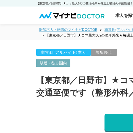
求人を探
医師求人・転職のマイナビDOCTOR
非常勤(アルバイ
【東京都／日野市】★コマ最大6万の整形外来★毎週
非常勤(アルバイト)求人
募集停止
駅近・徒歩圏内
【東京都／日野市】★コ
交通至便です（整形外科