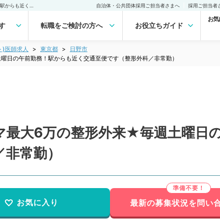
【東京都／日野市】★コマ最大6万の整形外来★毎週土曜日の午前勤務！駅からも近く交通至便です（整形外科／非常勤）非常勤(アルバイト)の求人｜医師の求人・転職・アルバイトは【マイナビDOCTOR】
自治体・公共団体採用ご担当者さまへ
採用ご担当者
お気
す
転職をご検討の方へ
お役立ちガイド
ト)医師求人
東京都
日野市
土曜日の午前勤務！駅からも近く交通至便です（整形外科／非常勤）
マ最大6万の整形外来★毎週土曜日
／非常勤）
お気に入り
最新の募集状況を問い