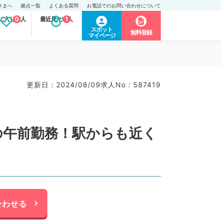
さまへ
拠点一覧
よくある質問
お電話でのお問い合わせについて
に入り求人
0
最近見た求人
1
スポット
無料登録
マイページ
更新日 : 2024/08/09
求人No : 587419
の午前勤務！駅からも近く
合わせる