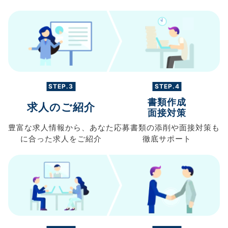
STEP.3
STEP.4
書類作成
求人のご紹介
面接対策
豊富な求人情報から、
あなた
応募書類の
添削や面接対策も
に合った求人を
ご紹介
徹底サポート