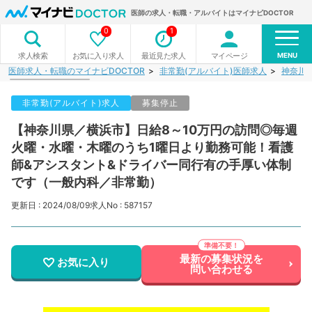
医師の求人・転職・アルバイトはマイナビDOCTOR
0
1
MENU
お気に入り求人
最近見た求人
マイページ
求人検索
医師求人・転職のマイナビDOCTOR
非常勤(アルバイト)医師求人
神奈川
非常勤(アルバイト)求人
募集停止
【神奈川県／横浜市】日給8～10万円の訪問◎毎週
火曜・水曜・木曜のうち1曜日より勤務可能！看護
師&アシスタント&ドライバー同行有の手厚い体制
です（一般内科／非常勤）
更新日 : 2024/08/09
求人No : 587157
最新の募集状況を
お気に入り
問い合わせる