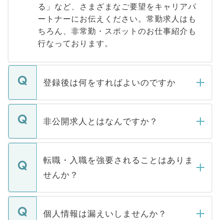
る」など、さまざまなご要望をキャリアパ
ートナーにお伝えください。常勤求人はも
ちろん、非常勤・スポットのお仕事紹介も
行なっております。
登録後は何をすればよいのですか
ご登録いただきましたら、弊社担当者がご
登録内容を確認し、その後メールもしくは
非公開求人とはなんですか？
お電話にて次のステップのご案内をいたし
ます。通常、5営業日以内にはご連絡をせて
マイナビDOCTORで取り扱っている求人の
いただきますので、しばらくお待ちくださ
うち約3割は、Webサイトからご覧いただ
転職・入職を強要されることはありま
い。
けない「非公開求人」です。非公開求人は
せんか？
下記の理由によって、一般には公開してい
ません。
転職・入職を強要することは一切ありませ
ん。また、仮に応募先から内定をいただい
個人情報は漏えいしませんか？
■応募殺到を避けるため 人気のある医療機