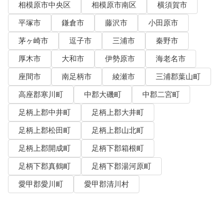
相模原市中央区
相模原市南区
横須賀市
平塚市
鎌倉市
藤沢市
小田原市
茅ヶ崎市
逗子市
三浦市
秦野市
厚木市
大和市
伊勢原市
海老名市
座間市
南足柄市
綾瀬市
三浦郡葉山町
高座郡寒川町
中郡大磯町
中郡二宮町
足柄上郡中井町
足柄上郡大井町
足柄上郡松田町
足柄上郡山北町
足柄上郡開成町
足柄下郡箱根町
足柄下郡真鶴町
足柄下郡湯河原町
愛甲郡愛川町
愛甲郡清川村