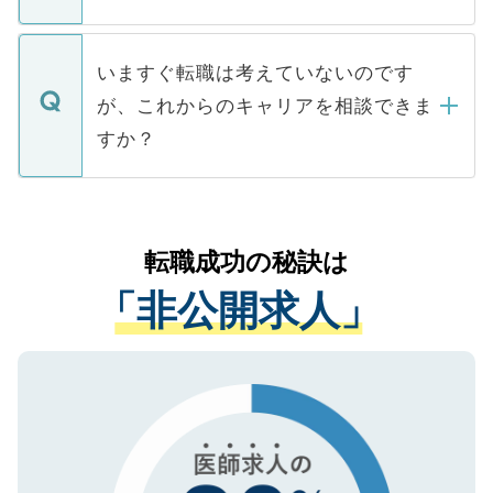
たとしても、ご本人が納得しない限り、内
関を公にしてしまうと、応募が殺到する場
定を承諾する必要はありません。内定先へ
個人情報が漏えいすることはありませんの
合があります。 選考を効率よく行うため
の辞退の連絡はキャリアパートナーが行い
で、ご安心ください。当サイトからの登録
いますぐ転職は考えていないのです
に、医療機関が求める条件に合った人材の
ますので、ご安心ください。
などで収集したご登録者様の個人情報は、
が、これからのキャリアを相談できま
みを人材紹介会社に依頼するケースが増え
ご本人のキャリアアップおよび転職活動の
ています。
すか？
支援を目的に使用いたします。お預かりし
ているすべての個人データはご本人の許可
お気軽にご相談ください。先生専任のキャ
なく、医療機関側に開示したり、第三者に
リアパートナーが将来のご希望などをおう
提供することは一切ありません。また弊社
かがいして、現在の医療機関の状況や紹介
転職成功の秘訣は
は、個人情報の取り扱いについての厳密な
経験をまじえながら、適切なアドバイスを
管理基準を満たした事業者のみに付与され
「非公開求人」
させていただきます。すぐにご転職をされ
る、プライバシーマークを取得済みです。
ない方には、長期的なサポートが可能です
ご登録いただいた個人情報は、SSL（デー
ので、まずはご登録ください。
タ暗号化）によって保護されていますの
で、機密保持に関してもご安心ください。