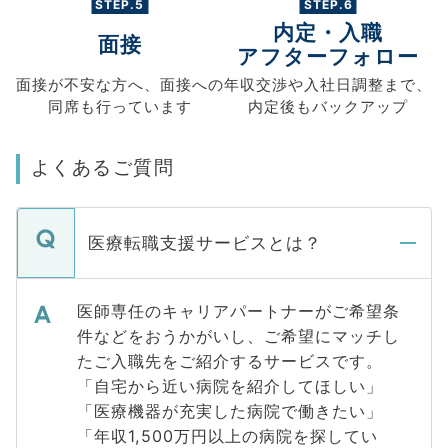
STEP.5
STEP.6
内定・入職
面接
アフターフォロー
面接が不安な方へ、
面接への
年収交渉や
入社日調整まで、
同席も
行っています
内定後もバックアップ
よくあるご質問
医療転職支援サービスとは？
医師専任のキャリアパートナーがご希望条
件などをおうかがいし、ご希望にマッチし
たご入職先をご紹介するサービスです。
「自宅から近い病院を紹介してほしい」
「医療機器が充実した病院で働きたい」
「年収1,500万円以上の病院を探してい