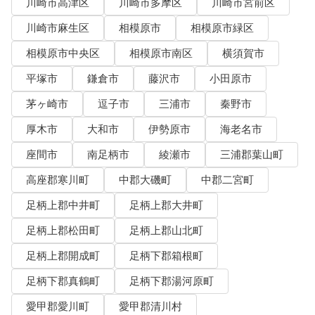
川崎市高津区
川崎市多摩区
川崎市宮前区
川崎市麻生区
相模原市
相模原市緑区
相模原市中央区
相模原市南区
横須賀市
平塚市
鎌倉市
藤沢市
小田原市
茅ヶ崎市
逗子市
三浦市
秦野市
厚木市
大和市
伊勢原市
海老名市
座間市
南足柄市
綾瀬市
三浦郡葉山町
高座郡寒川町
中郡大磯町
中郡二宮町
足柄上郡中井町
足柄上郡大井町
足柄上郡松田町
足柄上郡山北町
足柄上郡開成町
足柄下郡箱根町
足柄下郡真鶴町
足柄下郡湯河原町
愛甲郡愛川町
愛甲郡清川村