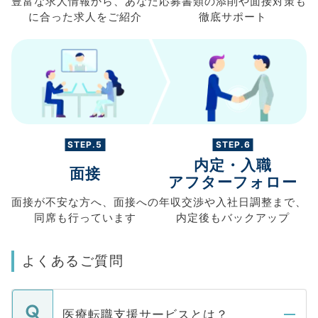
豊富な求人情報から、
あなた
応募書類の
添削や面接対策も
に合った求人を
ご紹介
徹底サポート
STEP.5
STEP.6
内定・入職
面接
アフターフォロー
面接が不安な方へ、
面接への
年収交渉や
入社日調整まで、
同席も
行っています
内定後もバックアップ
よくあるご質問
医療転職支援サービスとは？