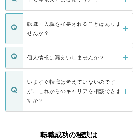
お電話にて次のステップのご案内をいたし
ます。通常、5営業日以内にはご連絡をせて
マイナビDOCTORで取り扱っている求人の
いただきますので、しばらくお待ちくださ
うち約3割は、Webサイトからご覧いただ
転職・入職を強要されることはありま
い。
けない「非公開求人」です。非公開求人は
せんか？
下記の理由によって、一般には公開してい
ません。
転職・入職を強要することは一切ありませ
ん。また、仮に応募先から内定をいただい
個人情報は漏えいしませんか？
■応募殺到を避けるため 人気のある医療機
たとしても、ご本人が納得しない限り、内
関を公にしてしまうと、応募が殺到する場
定を承諾する必要はありません。内定先へ
個人情報が漏えいすることはありませんの
合があります。 選考を効率よく行うため
の辞退の連絡はキャリアパートナーが行い
で、ご安心ください。当サイトからの登録
いますぐ転職は考えていないのです
に、医療機関が求める条件に合った人材の
ますので、ご安心ください。
などで収集したご登録者様の個人情報は、
が、これからのキャリアを相談できま
みを人材紹介会社に依頼するケースが増え
ご本人のキャリアアップおよび転職活動の
ています。
すか？
支援を目的に使用いたします。お預かりし
ているすべての個人データはご本人の許可
お気軽にご相談ください。先生専任のキャ
なく、医療機関側に開示したり、第三者に
リアパートナーが将来のご希望などをおう
提供することは一切ありません。また弊社
かがいして、現在の医療機関の状況や紹介
転職成功の秘訣は
は、個人情報の取り扱いについての厳密な