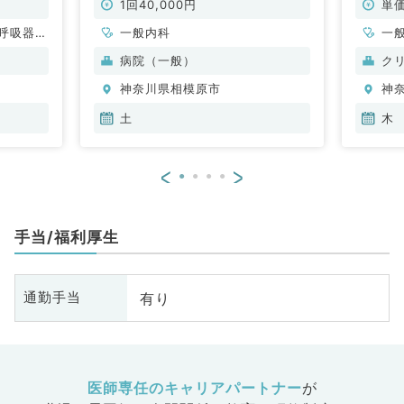
1回40,000円
単価
呼吸器内
一般内科
一
・代謝内
科
病院（一般）
ク
、血液内
科
神奈川県相模原市
神
土
木
<
>
手当/福利厚生
有り
通勤手当
医師専任のキャリアパートナー
が