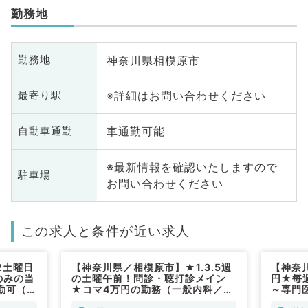
勤務地
神奈川県相模原市
勤務地
※詳細はお問い合わせください
最寄り駅
車通勤可能
自動車通勤
※最新情報を確認いたしますので
駐車場
お問い合わせください
この求人と条件が近い求人
2土曜日
【神奈川県／相模原市】★1.3.5週
【神奈
のみの当
の土曜午前！問診・聴打診メイン
円★毎
勤可（内
★コマ4万円の勤務（一般内科／非
～専門
常勤）
募可能