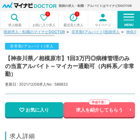
医師の求人・転職・アルバイトはマイナビDOCTOR
0
1
MENU
お気に入り求人
最近見た求人
マイページ
求人検索
医師求人・転職のマイナビDOCTOR
非常勤(アルバイト)医師求人
神奈川
非常勤(アルバイト)求人
【神奈川県／相模原市】1回3万円◎病棟管理のみ
の当直アルバイト～マイカー通勤可（内科系／非常
勤）
更新日 : 2021/12/06
求人No : 586832
お気に入り
求人を紹介してもらう
求人詳細