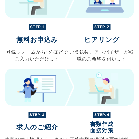
STEP.1
STEP.2
無料お申込み
ヒアリング
登録フォームから
1分ほどで
ご登録後、
アドバイザーが転
ご入力
いただけます
職の
ご希望を伺います
STEP.3
STEP.4
書類作成
求人のご紹介
面接対策