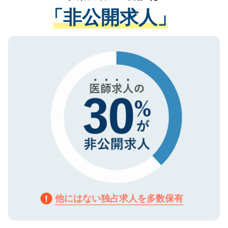
経験をまじえながら、適切なアドバイスを
管理基準を満たした事業者のみに付与され
「非公開求人」
させていただきます。すぐにご転職をされ
る、プライバシーマークを取得済みです。
ない方には、長期的なサポートが可能です
ご登録いただいた個人情報は、SSL（デー
ので、まずはご登録ください。
タ暗号化）によって保護されていますの
で、機密保持に関してもご安心ください。
他にはない独占求人を多数保有