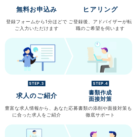
無料お申込み
ヒアリング
登録フォームから
1分ほどで
ご登録後、
アドバイザーが転
ご入力
いただけます
職の
ご希望を伺います
STEP.3
STEP.4
書類作成
求人のご紹介
面接対策
豊富な求人情報から、
あなた
応募書類の
添削や面接対策も
に合った求人を
ご紹介
徹底サポート