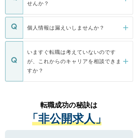
けない「非公開求人」です。非公開求人は
せんか？
下記の理由によって、一般には公開してい
ません。
転職・入職を強要することは一切ありませ
ん。また、仮に応募先から内定をいただい
個人情報は漏えいしませんか？
■応募殺到を避けるため 人気のある医療機
たとしても、ご本人が納得しない限り、内
関を公にしてしまうと、応募が殺到する場
定を承諾する必要はありません。内定先へ
個人情報が漏えいすることはありませんの
合があります。 選考を効率よく行うため
の辞退の連絡はキャリアパートナーが行い
で、ご安心ください。当サイトからの登録
いますぐ転職は考えていないのです
に、医療機関が求める条件に合った人材の
ますので、ご安心ください。
などで収集したご登録者様の個人情報は、
が、これからのキャリアを相談できま
みを人材紹介会社に依頼するケースが増え
ご本人のキャリアアップおよび転職活動の
ています。
すか？
支援を目的に使用いたします。お預かりし
ているすべての個人データはご本人の許可
お気軽にご相談ください。先生専任のキャ
なく、医療機関側に開示したり、第三者に
リアパートナーが将来のご希望などをおう
提供することは一切ありません。また弊社
かがいして、現在の医療機関の状況や紹介
転職成功の秘訣は
は、個人情報の取り扱いについての厳密な
経験をまじえながら、適切なアドバイスを
管理基準を満たした事業者のみに付与され
「非公開求人」
させていただきます。すぐにご転職をされ
る、プライバシーマークを取得済みです。
ない方には、長期的なサポートが可能です
ご登録いただいた個人情報は、SSL（デー
ので、まずはご登録ください。
タ暗号化）によって保護されていますの