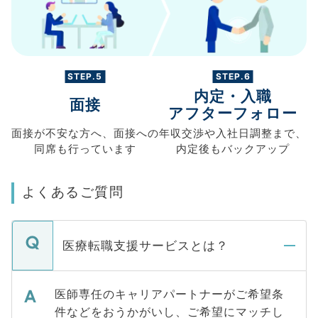
STEP.5
STEP.6
内定・入職
面接
アフターフォロー
面接が不安な方へ、
面接への
年収交渉や
入社日調整まで、
同席も
行っています
内定後もバックアップ
よくあるご質問
医療転職支援サービスとは？
医師専任のキャリアパートナーがご希望条
件などをおうかがいし、ご希望にマッチし