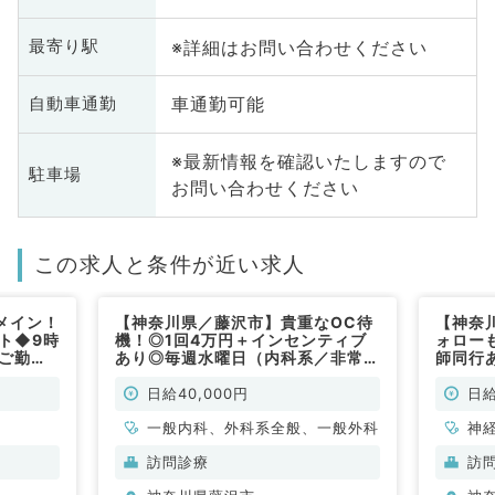
※詳細はお問い合わせください
最寄り駅
車通勤可能
自動車通勤
※最新情報を確認いたしますので
駐車場
お問い合わせください
この求人と条件が近い求人
メイン！
【神奈川県／藤沢市】貴重なOC待
【神奈
ト◆9時
機！◎1回4万円＋インセンティブ
ォロー
にご勤務
あり◎毎週水曜日（内科系／非常
師同行
内科系／
勤）
日勤務
日給40,000円
日給
一般内科、外科系全般、一般外科
神
科
訪問診療
訪
分