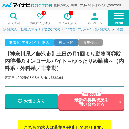
医師の求人・転職・アルバイトはマイナビDOCTOR
0
1
MENU
お気に入り求人
最近見た求人
マイページ
求人検索
医師求人・転職のマイナビDOCTOR
非常勤(アルバイト)医師求人
神奈川
非常勤(アルバイト)求人
科目不問
募集停止
【神奈川県／藤沢市】土日の月1回より勤務可◎院
内待機のオンコールバイト～ゆったりめ勤務～（内
科系・外科系／非常勤）
更新日 : 2025/03/18
求人No : 586364
最新の募集状況を
お気に入り
問い合わせる
こちらの求人は募集を停止しております。