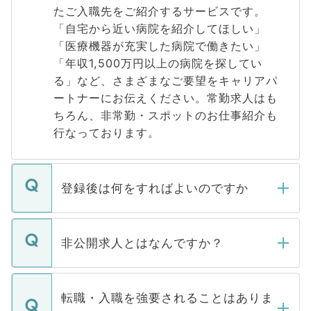
たご入職先をご紹介するサービスです。
「自宅から近い病院を紹介してほしい」
「医療機器が充実した病院で働きたい」
「年収1,500万円以上の病院を探してい
る」など、さまざまなご要望をキャリアパ
ートナーにお伝えください。常勤求人はも
ちろん、非常勤・スポットのお仕事紹介も
行なっております。
登録後は何をすればよいのですか
ご登録いただきましたら、弊社担当者がご
登録内容を確認し、その後メールもしくは
非公開求人とはなんですか？
お電話にて次のステップのご案内をいたし
ます。通常、5営業日以内にはご連絡をせて
マイナビDOCTORで取り扱っている求人の
いただきますので、しばらくお待ちくださ
うち約3割は、Webサイトからご覧いただ
転職・入職を強要されることはありま
い。