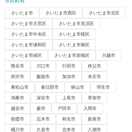
市区町村
さいたま市
さいたま市西区
さいたま市北区
さいたま市大宮区
さいたま市見沼区
さいたま市中央区
さいたま市桜区
さいたま市浦和区
さいたま市南区
さいたま市緑区
さいたま市岩槻区
川越市
熊谷市
川口市
行田市
秩父市
所沢市
飯能市
加須市
本庄市
東松山市
春日部市
狭山市
羽生市
鴻巣市
深谷市
上尾市
草加市
越谷市
蕨市
戸田市
入間市
朝霞市
志木市
和光市
新座市
桶川市
久喜市
北本市
八潮市