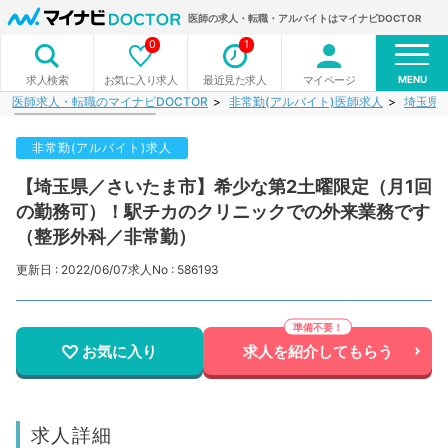
医師の求人・転職・アルバイトはマイナビDOCTOR
0
1
MENU
お気に入り求人
最近見た求人
マイページ
求人検索
医師求人・転職のマイナビDOCTOR
非常勤(アルバイト)医師求人
埼玉県
非常勤(アルバイト)求人
【埼玉県／さいたま市】希少な第2土曜限定（月1回
の勤務可）！駅チカのクリニックでの外来業務です
（整形外科／非常勤）
更新日 : 2022/06/07
求人No : 586193
お気に入り
求人を紹介してもらう
求人詳細