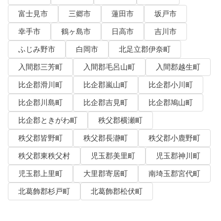
富士見市
三郷市
蓮田市
坂戸市
幸手市
鶴ヶ島市
日高市
吉川市
ふじみ野市
白岡市
北足立郡伊奈町
入間郡三芳町
入間郡毛呂山町
入間郡越生町
比企郡滑川町
比企郡嵐山町
比企郡小川町
比企郡川島町
比企郡吉見町
比企郡鳩山町
比企郡ときがわ町
秩父郡横瀬町
秩父郡皆野町
秩父郡長瀞町
秩父郡小鹿野町
秩父郡東秩父村
児玉郡美里町
児玉郡神川町
児玉郡上里町
大里郡寄居町
南埼玉郡宮代町
北葛飾郡杉戸町
北葛飾郡松伏町