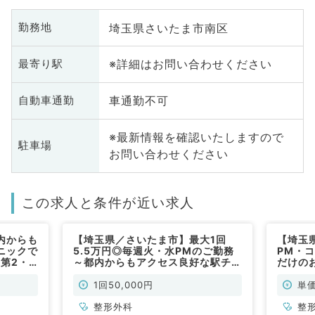
埼玉県さいたま市南区
勤務地
※詳細はお問い合わせください
最寄り駅
車通勤不可
自動車通勤
※最新情報を確認いたしますので
駐車場
お問い合わせください
この求人と条件が近い求人
内からも
【埼玉県／さいたま市】最大1回
【埼玉
ニックで
5.5万円◎毎週火・水PMのご勤務
PM・コ
第2・4
～都内からもアクセス良好な駅チカ
だけの
常勤）
クリニック！2診制の外来求人です
勤）
（整形外科／非常勤）
1回50,000円
単価
整形外科
整