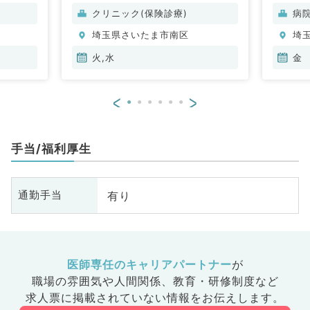
クリニック(保険診療)
病
埼玉県さいたま市南区
埼
火,水
金
<
>
手当/福利厚生
有り
通勤手当
医師専任のキャリアパートナー
が
職場の雰囲気や人間関係、
教育・研修制度など
求人票に掲載されていない情報をお伝えします。