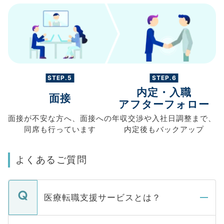
STEP.5
STEP.6
内定・入職
面接
アフターフォロー
面接が不安な方へ、
面接への
年収交渉や
入社日調整まで、
同席も
行っています
内定後もバックアップ
よくあるご質問
医療転職支援サービスとは？