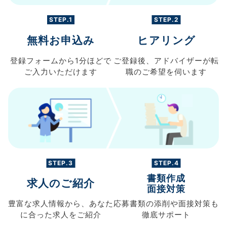
STEP.1
STEP.2
無料お申込み
ヒアリング
登録フォームから
1分ほどで
ご登録後、
アドバイザーが転
ご入力
いただけます
職の
ご希望を伺います
STEP.3
STEP.4
書類作成
求人のご紹介
面接対策
豊富な求人情報から、
あなた
応募書類の
添削や面接対策も
に合った求人を
ご紹介
徹底サポート