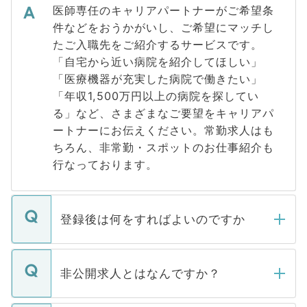
医師専任のキャリアパートナーがご希望条
件などをおうかがいし、ご希望にマッチし
たご入職先をご紹介するサービスです。
「自宅から近い病院を紹介してほしい」
「医療機器が充実した病院で働きたい」
「年収1,500万円以上の病院を探してい
る」など、さまざまなご要望をキャリアパ
ートナーにお伝えください。常勤求人はも
ちろん、非常勤・スポットのお仕事紹介も
行なっております。
登録後は何をすればよいのですか
ご登録いただきましたら、弊社担当者がご
登録内容を確認し、その後メールもしくは
非公開求人とはなんですか？
お電話にて次のステップのご案内をいたし
ます。通常、5営業日以内にはご連絡をせて
マイナビDOCTORで取り扱っている求人の