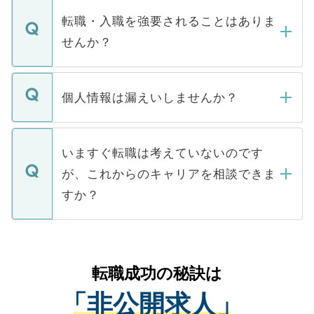
いただきますので、しばらくお待ちくださ
うち約3割は、Webサイトからご覧いただ
転職・入職を強要されることはありま
い。
けない「非公開求人」です。非公開求人は
せんか？
下記の理由によって、一般には公開してい
ません。
転職・入職を強要することは一切ありませ
ん。また、仮に応募先から内定をいただい
個人情報は漏えいしませんか？
■応募殺到を避けるため 人気のある医療機
たとしても、ご本人が納得しない限り、内
関を公にしてしまうと、応募が殺到する場
定を承諾する必要はありません。内定先へ
個人情報が漏えいすることはありませんの
合があります。 選考を効率よく行うため
の辞退の連絡はキャリアパートナーが行い
で、ご安心ください。当サイトからの登録
いますぐ転職は考えていないのです
に、医療機関が求める条件に合った人材の
ますので、ご安心ください。
などで収集したご登録者様の個人情報は、
が、これからのキャリアを相談できま
みを人材紹介会社に依頼するケースが増え
ご本人のキャリアアップおよび転職活動の
ています。
すか？
支援を目的に使用いたします。お預かりし
ているすべての個人データはご本人の許可
お気軽にご相談ください。先生専任のキャ
なく、医療機関側に開示したり、第三者に
リアパートナーが将来のご希望などをおう
提供することは一切ありません。また弊社
かがいして、現在の医療機関の状況や紹介
転職成功の秘訣は
は、個人情報の取り扱いについての厳密な
経験をまじえながら、適切なアドバイスを
管理基準を満たした事業者のみに付与され
「非公開求人」
させていただきます。すぐにご転職をされ
る、プライバシーマークを取得済みです。