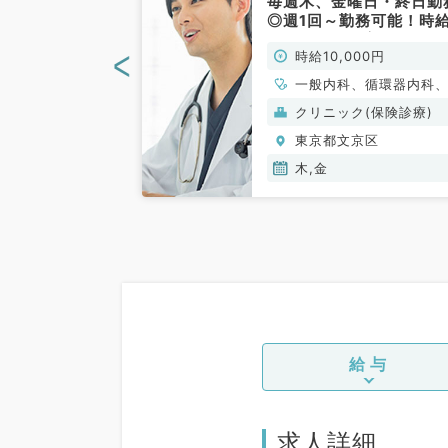
体制の整ったク
毎週木、金曜日・終日勤
の募集◎毎週土
◎週1回～勤務可能！時給
～◎勤務時間・
万円からのご案内です（
<
00円
時給10,000円
相談可能です
般内科／非常勤）
外科系／非常
、外科系全般、一
一般内科、循環器内科
吸器内科、消化器内科
クリニック(保険診療)
分泌・代謝内科
京区
東京都文京区
木,金
給与
求人詳細