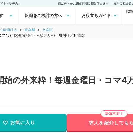
【東京都／文京区】16時開始の外来枠！毎週金曜日・コマ4万円の夜診バイト～駅チカ～(一般内科／非常勤）非常勤(アルバイト)の求人｜医師の求人・転職・アルバイトは【マイナビDOCTOR】
自治体・公共団体採用ご担当者さまへ
採用ご担当者
お気
す
転職をご検討の方へ
お役立ちガイド
ト)医師求人
東京都
文京区
コマ4万円の夜診バイト～駅チカ～(一般内科／非常勤）
時開始の外来枠！毎週金曜日・コマ4
お気に入り
求人を紹介しても