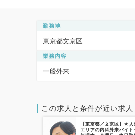
勤務地
東京都文京区
業務内容
一般外来
この求人と条件が近い求人
文京区】人気エ
【東京都／文京区】★人
問バイト！教育
エリアの内科外来バイト