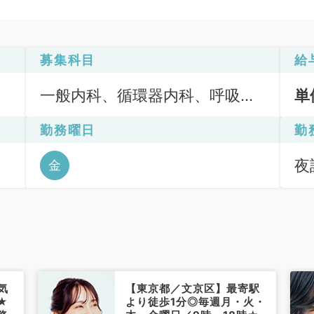
募集科目
給
一般内科、循環器内科、呼吸器
単
内科、消化器内科、内分泌・代
勤務曜日
勤
謝内科
夜診
金
気
【東京都／文京区】最寄駅
★
より徒歩1分◎毎週月・火・