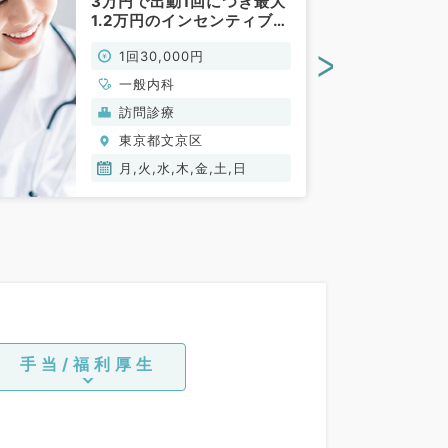
3万円で出動1回につき最大
1.2万円のインセンティブあ
り◎ファーストコールは看
>
1回30,000円
護師の方が対応（一般内科
／非常勤）
一般内科
訪問診療
東京都文京区
月,火,水,木,金,土,日
手当/福利厚生