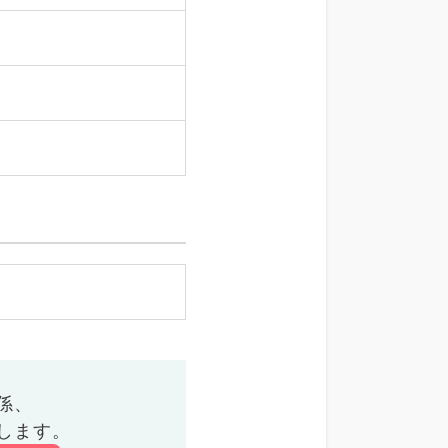
係、
します。