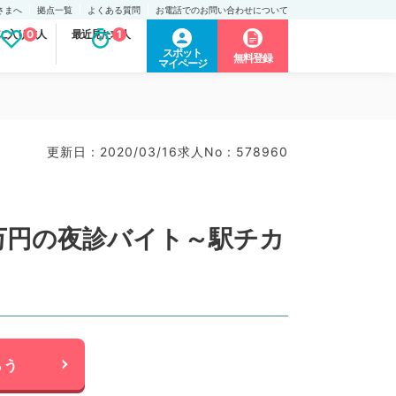
さまへ
拠点一覧
よくある質問
お電話でのお問い合わせについて
に入り求人
0
最近見た求人
1
スポット
無料登録
マイページ
更新日 : 2020/03/16
求人No : 578960
万円の夜診バイト～駅チカ
らう