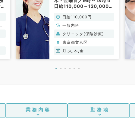
務
木・金曜日／9時～18時☆
1
日給110,000～120,000円
一
／訪問診療のお仕事です
日給110,000円
（内科／非常勤）
、呼
一般内科
、内
クリニック(保険診療)
東京都文京区
月,火,木,金
業務内容
勤務地