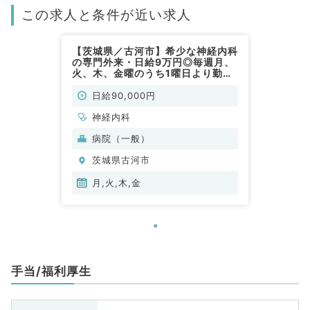
この求人と条件が近い求人
【茨城県／古河市】希少な神経内科
の専門外来・日給9万円◎毎週月、
火、木、金曜のうち1曜日より勤務
可能な募集・17時迄のご勤務（神
経内科／非常勤）
日給90,000円
神経内科
病院（一般）
茨城県古河市
月,火,木,金
手当/福利厚生