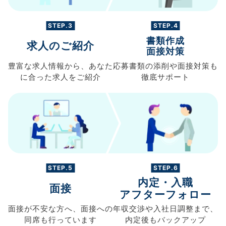
STEP.3
STEP.4
書類作成
求人のご紹介
面接対策
豊富な求人情報から、
あなた
応募書類の
添削や面接対策も
に合った求人を
ご紹介
徹底サポート
STEP.5
STEP.6
内定・入職
面接
アフターフォロー
面接が不安な方へ、
面接への
年収交渉や
入社日調整まで、
同席も
行っています
内定後もバックアップ