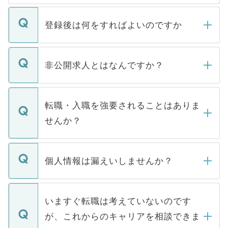
登録後は何をすればよいのですか
ご登録いただきましたら、弊社担当者がご
登録内容を確認し、その後メールもしくは
非公開求人とはなんですか？
お電話にて次のステップのご案内をいたし
ます。通常、5営業日以内にはご連絡をせて
マイナビDOCTORで取り扱っている求人の
いただきますので、しばらくお待ちくださ
うち約3割は、Webサイトからご覧いただ
転職・入職を強要されることはありま
い。
けない「非公開求人」です。非公開求人は
せんか？
下記の理由によって、一般には公開してい
ません。
転職・入職を強要することは一切ありませ
ん。また、仮に応募先から内定をいただい
個人情報は漏えいしませんか？
■応募殺到を避けるため 人気のある医療機
たとしても、ご本人が納得しない限り、内
関を公にしてしまうと、応募が殺到する場
定を承諾する必要はありません。内定先へ
個人情報が漏えいすることはありませんの
合があります。 選考を効率よく行うため
の辞退の連絡はキャリアパートナーが行い
で、ご安心ください。当サイトからの登録
いますぐ転職は考えていないのです
に、医療機関が求める条件に合った人材の
ますので、ご安心ください。
などで収集したご登録者様の個人情報は、
が、これからのキャリアを相談できま
みを人材紹介会社に依頼するケースが増え
ご本人のキャリアアップおよび転職活動の