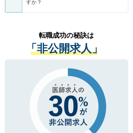
ています。
すか？
支援を目的に使用いたします。お預かりし
ているすべての個人データはご本人の許可
お気軽にご相談ください。先生専任のキャ
なく、医療機関側に開示したり、第三者に
リアパートナーが将来のご希望などをおう
提供することは一切ありません。また弊社
かがいして、現在の医療機関の状況や紹介
転職成功の秘訣は
は、個人情報の取り扱いについての厳密な
経験をまじえながら、適切なアドバイスを
管理基準を満たした事業者のみに付与され
「非公開求人」
させていただきます。すぐにご転職をされ
る、プライバシーマークを取得済みです。
ない方には、長期的なサポートが可能です
ご登録いただいた個人情報は、SSL（デー
ので、まずはご登録ください。
タ暗号化）によって保護されていますの
で、機密保持に関してもご安心ください。