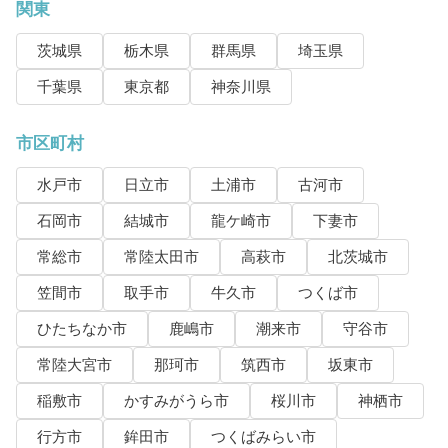
関東
茨城県
栃木県
群馬県
埼玉県
千葉県
東京都
神奈川県
市区町村
水戸市
日立市
土浦市
古河市
石岡市
結城市
龍ケ崎市
下妻市
常総市
常陸太田市
高萩市
北茨城市
笠間市
取手市
牛久市
つくば市
ひたちなか市
鹿嶋市
潮来市
守谷市
常陸大宮市
那珂市
筑西市
坂東市
稲敷市
かすみがうら市
桜川市
神栖市
行方市
鉾田市
つくばみらい市