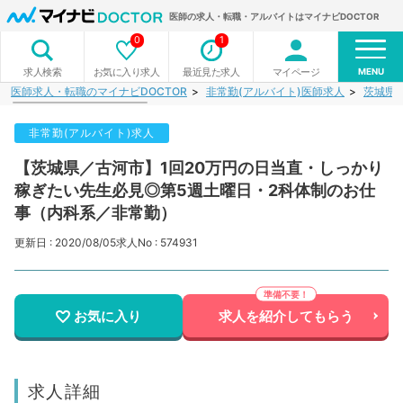
医師の求人・転職・アルバイトはマイナビDOCTOR
0
1
MENU
お気に入り求人
最近見た求人
マイページ
求人検索
医師求人・転職のマイナビDOCTOR
非常勤(アルバイト)医師求人
茨城県
非常勤(アルバイト)求人
【茨城県／古河市】1回20万円の日当直・しっかり
稼ぎたい先生必見◎第5週土曜日・2科体制のお仕
事（内科系／非常勤）
更新日 : 2020/08/05
求人No : 574931
お気に入り
求人を紹介してもらう
求人詳細