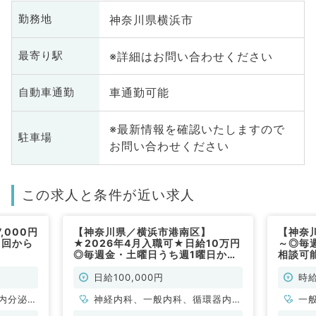
神奈川県横浜市
勤務地
※詳細はお問い合わせください
最寄り駅
車通勤可能
自動車通勤
※最新情報を確認いたしますので
駐車場
お問い合わせください
この求人と条件が近い求人
,000円
【神奈川県／横浜市港南区】
【神奈川
1回から
★2026年4月入職可★日給10万円
～◎毎
）
◎毎週金・土曜日うち週1曜日から
相談可
相談可能／9時～18時／外来・訪問
診療のお仕事◆専攻医の先生も応
日給100,000円
時給
相談◎（内科系／非常勤）
内分泌・
神経内科、一般内科、循環器内
一
科、呼吸器内科、消化器内科、内
代