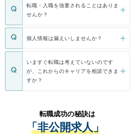
いただきますので、しばらくお待ちくださ
うち約3割は、Webサイトからご覧いただ
転職・入職を強要されることはありま
い。
けない「非公開求人」です。非公開求人は
せんか？
下記の理由によって、一般には公開してい
ません。
転職・入職を強要することは一切ありませ
ん。また、仮に応募先から内定をいただい
個人情報は漏えいしませんか？
■応募殺到を避けるため 人気のある医療機
たとしても、ご本人が納得しない限り、内
関を公にしてしまうと、応募が殺到する場
定を承諾する必要はありません。内定先へ
個人情報が漏えいすることはありませんの
合があります。 選考を効率よく行うため
の辞退の連絡はキャリアパートナーが行い
で、ご安心ください。当サイトからの登録
いますぐ転職は考えていないのです
に、医療機関が求める条件に合った人材の
ますので、ご安心ください。
などで収集したご登録者様の個人情報は、
が、これからのキャリアを相談できま
みを人材紹介会社に依頼するケースが増え
ご本人のキャリアアップおよび転職活動の
ています。
すか？
支援を目的に使用いたします。お預かりし
ているすべての個人データはご本人の許可
お気軽にご相談ください。先生専任のキャ
なく、医療機関側に開示したり、第三者に
リアパートナーが将来のご希望などをおう
提供することは一切ありません。また弊社
かがいして、現在の医療機関の状況や紹介
転職成功の秘訣は
は、個人情報の取り扱いについての厳密な
経験をまじえながら、適切なアドバイスを
管理基準を満たした事業者のみに付与され
「非公開求人」
させていただきます。すぐにご転職をされ
る、プライバシーマークを取得済みです。
ない方には、長期的なサポートが可能です