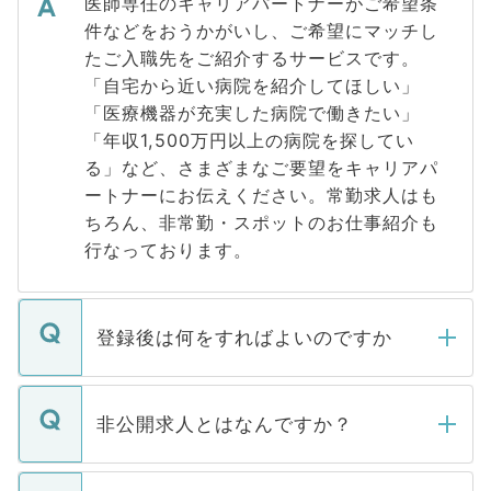
医師専任のキャリアパートナーがご希望条
件などをおうかがいし、ご希望にマッチし
たご入職先をご紹介するサービスです。
「自宅から近い病院を紹介してほしい」
「医療機器が充実した病院で働きたい」
「年収1,500万円以上の病院を探してい
る」など、さまざまなご要望をキャリアパ
ートナーにお伝えください。常勤求人はも
ちろん、非常勤・スポットのお仕事紹介も
行なっております。
登録後は何をすればよいのですか
ご登録いただきましたら、弊社担当者がご
登録内容を確認し、その後メールもしくは
非公開求人とはなんですか？
お電話にて次のステップのご案内をいたし
ます。通常、5営業日以内にはご連絡をせて
マイナビDOCTORで取り扱っている求人の