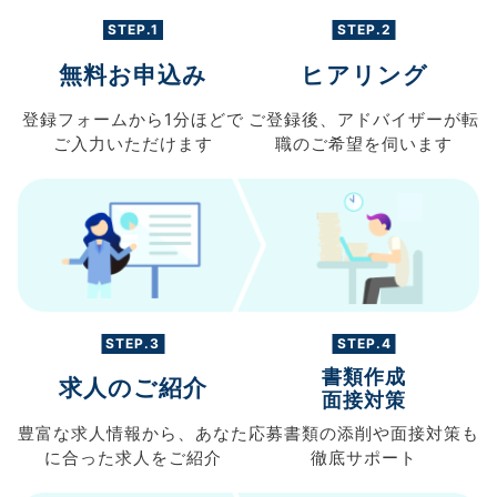
STEP.1
STEP.2
無料お申込み
ヒアリング
登録フォームから
1分ほどで
ご登録後、
アドバイザーが転
ご入力
いただけます
職の
ご希望を伺います
STEP.3
STEP.4
書類作成
求人のご紹介
面接対策
豊富な求人情報から、
あなた
応募書類の
添削や面接対策も
に合った求人を
ご紹介
徹底サポート