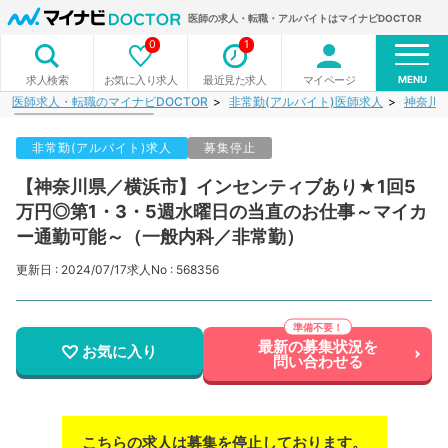
医師の求人・転職・アルバイトはマイナビDOCTOR
0
1
MENU
お気に入り求人
最近見た求人
マイページ
求人検索
医師求人・転職のマイナビDOCTOR
非常勤(アルバイト)医師求人
神奈川
非常勤(アルバイト)求人
募集停止
【神奈川県／横浜市】インセンティブあり★1回5
万円◎第1・3・5週水曜日の当直のお仕事～マイカ
ー通勤可能～（一般内科／非常勤）
更新日 : 2024/07/17
求人No : 568356
最新の募集状況を
お気に入り
問い合わせる
こちらの求人は募集を停止しております。