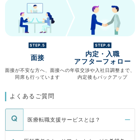
STEP.5
STEP.6
内定・入職
面接
アフターフォロー
面接が不安な方へ、
面接への
年収交渉や
入社日調整まで、
同席も
行っています
内定後もバックアップ
よくあるご質問
医療転職支援サービスとは？