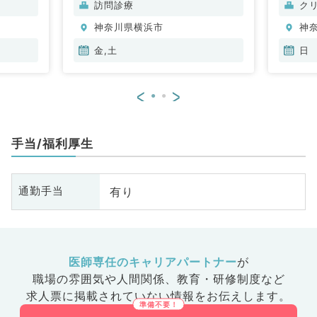
訪問診療
ク
分泌・代謝内科、腎臓内科、老年
神奈川県横浜市
神
内科、血液内科
金,土
日
<
>
手当/福利厚生
有り
通勤手当
医師専任のキャリアパートナー
が
職場の雰囲気や人間関係、
教育・研修制度など
求人票に掲載されていない情報をお伝えします。