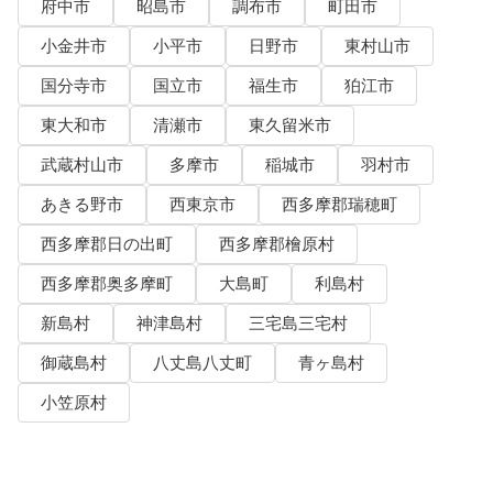
府中市
昭島市
調布市
町田市
小金井市
小平市
日野市
東村山市
国分寺市
国立市
福生市
狛江市
東大和市
清瀬市
東久留米市
武蔵村山市
多摩市
稲城市
羽村市
あきる野市
西東京市
西多摩郡瑞穂町
西多摩郡日の出町
西多摩郡檜原村
西多摩郡奥多摩町
大島町
利島村
新島村
神津島村
三宅島三宅村
御蔵島村
八丈島八丈町
青ヶ島村
小笠原村