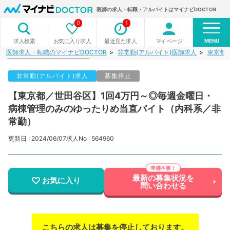
医師の求人・転職・アルバイトはマイナビDOCTOR
0
1
MENU
お気に入り求人
最近見た求人
マイページ
求人検索
医師求人・転職のマイナビDOCTOR
非常勤(アルバイト)医師求人
東京都
非常勤(アルバイト)求人
募集停止
【東京都／世田谷区】1回4万円～◎毎週金曜日・
病棟管理のみのゆったりめ当直バイト（内科系／非
常勤）
更新日 : 2024/06/07
求人No : 564960
最新の募集状況を
お気に入り
問い合わせる
こちらの求人は募集を停止しております。