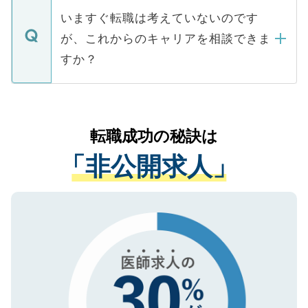
合があります。 選考を効率よく行うため
の辞退の連絡はキャリアパートナーが行い
で、ご安心ください。当サイトからの登録
いますぐ転職は考えていないのです
に、医療機関が求める条件に合った人材の
ますので、ご安心ください。
などで収集したご登録者様の個人情報は、
が、これからのキャリアを相談できま
みを人材紹介会社に依頼するケースが増え
ご本人のキャリアアップおよび転職活動の
ています。
すか？
支援を目的に使用いたします。お預かりし
ているすべての個人データはご本人の許可
お気軽にご相談ください。先生専任のキャ
なく、医療機関側に開示したり、第三者に
リアパートナーが将来のご希望などをおう
提供することは一切ありません。また弊社
かがいして、現在の医療機関の状況や紹介
転職成功の秘訣は
は、個人情報の取り扱いについての厳密な
経験をまじえながら、適切なアドバイスを
管理基準を満たした事業者のみに付与され
「非公開求人」
させていただきます。すぐにご転職をされ
る、プライバシーマークを取得済みです。
ない方には、長期的なサポートが可能です
ご登録いただいた個人情報は、SSL（デー
ので、まずはご登録ください。
タ暗号化）によって保護されていますの
で、機密保持に関してもご安心ください。