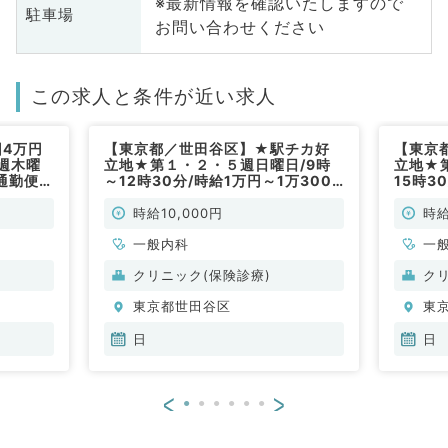
※最新情報を確認いたしますので
駐車場
お問い合わせください
この求人と条件が近い求人
回4万円
【東京都／世田谷区】★駅チカ好
【東京
週木曜
立地★第１・２・５週日曜日/9時
立地★
通勤便
～12時30分/時給1万円～1万3000
15時3
円◎一般外来業務メイン（内科系／
◎一般
非常勤）
常勤）
時給10,000円
時給
一般内科
一
クリニック(保険診療)
ク
東京都世田谷区
東
日
日
<
>