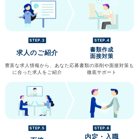
STEP.3
STEP.4
書類作成
求人のご紹介
面接対策
豊富な求人情報から、
あなた
応募書類の
添削や面接対策も
に合った求人を
ご紹介
徹底サポート
STEP.5
STEP.6
内定・入職