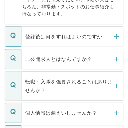
ちろん、非常勤・スポットのお仕事紹介も
行なっております。
登録後は何をすればよいのですか
ご登録いただきましたら、弊社担当者がご
登録内容を確認し、その後メールもしくは
非公開求人とはなんですか？
お電話にて次のステップのご案内をいたし
ます。通常、5営業日以内にはご連絡をせて
マイナビDOCTORで取り扱っている求人の
いただきますので、しばらくお待ちくださ
うち約3割は、Webサイトからご覧いただ
転職・入職を強要されることはありま
い。
けない「非公開求人」です。非公開求人は
せんか？
下記の理由によって、一般には公開してい
ません。
転職・入職を強要することは一切ありませ
ん。また、仮に応募先から内定をいただい
個人情報は漏えいしませんか？
■応募殺到を避けるため 人気のある医療機
たとしても、ご本人が納得しない限り、内
関を公にしてしまうと、応募が殺到する場
定を承諾する必要はありません。内定先へ
個人情報が漏えいすることはありませんの