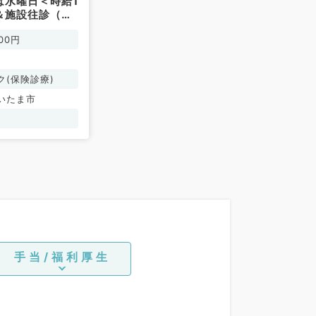
は水曜日＜時給1
＆施設往診（一
常勤）
00円
ク(保険診療)
いたま市
手当/福利厚生