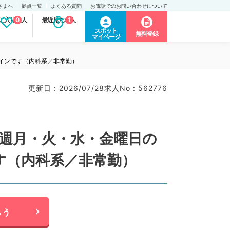
さまへ
拠点一覧
よくある質問
お電話でのお問い合わせについて
に入り求人
0
最近見た求人
1
スポット
無料登録
マイページ
インです（内科系／非常勤）
更新日 : 2026/07/28
求人No : 562776
週月・火・水・金曜日の
す（内科系／非常勤）
らう