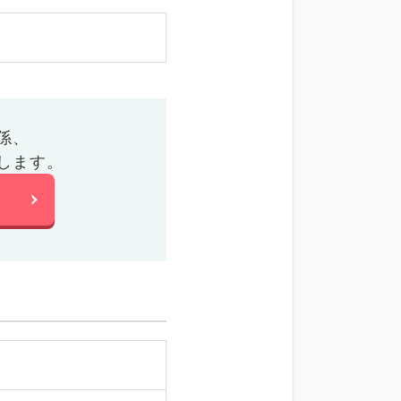
係、
します。