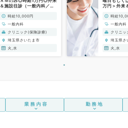
ＡＭのみ◎時給1万円◎外来
曜日もしく
＆施設往診（一般内科／非
万円＞外来
常勤）
般内科／非
時給10,000円
時給10,0
一般内科
一般内科
クリニック(保険診療)
クリニッ
埼玉県さいたま市
埼玉県さ
火,水
火,水
業務内容
勤務地