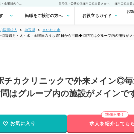
【埼玉県／さいたま市】駅チカクリニックで外来メイン◎毎週月・火・水・金曜日のうち週1日から可能◆◎訪問はグループ内の施設がメインです（内科系／非常勤）非常勤(アルバイト)の求人｜医師の求人・転職・アルバイトは【マイナビDOCTOR】
自治体・公共団体採用ご担当者さまへ
採用ご担当者
お気
す
転職をご検討の方へ
お役立ちガイド
ト)医師求人
埼玉県
さいたま市
ン◎毎週月・火・水・金曜日のうち週1日から可能◆◎訪問はグループ内の施設がメ
駅チカクリニックで外来メイン◎毎
訪問はグループ内の施設がメインで
お気に入り
求人を紹介しても