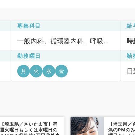
募集科目
給
一般内科、循環器内科、呼吸器
時
内科
勤務曜日
勤
、
日
月
火
水
金
9
【埼玉県／さいたま市】毎
【埼玉県／
週火曜日もしくは水曜日の
気のPMの