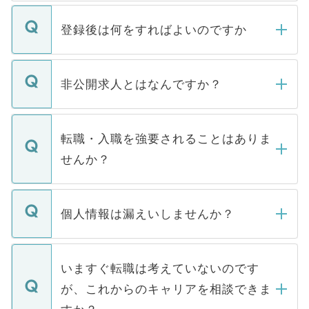
登録後は何をすればよいのですか
ご登録いただきましたら、弊社担当者がご
登録内容を確認し、その後メールもしくは
非公開求人とはなんですか？
お電話にて次のステップのご案内をいたし
ます。通常、5営業日以内にはご連絡をせて
マイナビDOCTORで取り扱っている求人の
いただきますので、しばらくお待ちくださ
うち約3割は、Webサイトからご覧いただ
転職・入職を強要されることはありま
い。
けない「非公開求人」です。非公開求人は
せんか？
下記の理由によって、一般には公開してい
ません。
転職・入職を強要することは一切ありませ
ん。また、仮に応募先から内定をいただい
個人情報は漏えいしませんか？
■応募殺到を避けるため 人気のある医療機
たとしても、ご本人が納得しない限り、内
関を公にしてしまうと、応募が殺到する場
定を承諾する必要はありません。内定先へ
個人情報が漏えいすることはありませんの
合があります。 選考を効率よく行うため
の辞退の連絡はキャリアパートナーが行い
で、ご安心ください。当サイトからの登録
いますぐ転職は考えていないのです
に、医療機関が求める条件に合った人材の
ますので、ご安心ください。
などで収集したご登録者様の個人情報は、
が、これからのキャリアを相談できま
みを人材紹介会社に依頼するケースが増え
ご本人のキャリアアップおよび転職活動の
ています。