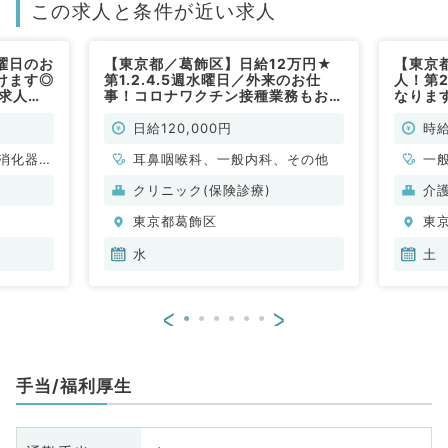
この求人と条件が近い求人
曜日のお
【東京都／葛飾区】日給12万円★
【東京
けます◎
第1.2.4.5週水曜日／外来のお仕
人！第
診求人！
事！コロナワクチン接種業務もお任
なります
す～看護
せする場合もあります（耳鼻咽喉科
時給9,
（一般内
／非常勤）
勤）
日給120,000円
時給
消化器内
耳鼻咽喉科、一般内科、その他
一
クリニック(保険診療)
介
東京都葛飾区
東
水
土
<
>
手当/福利厚生