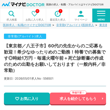
医師の求人・転職・アルバイトはマイナビDOCTOR
0
1
MENU
お気に入り求人
最近見た求人
マイページ
求人検索
医師求人・転職のマイナビDOCTOR
非常勤(アルバイト)医師求人
東京都
非常勤(アルバイト)求人
【東京都／八王子市】60代の先生からのご応募も
歓迎！希少なゆったりめのご勤務！特養での募集で
す◎時給1万円・毎週火曜午前＋死亡診断書の作成
のための出勤をお願いしております（一般内科／非
常勤）
更新日 : 2026/05/01
求人No : 556501
お気に入り
求人を紹介してもらう