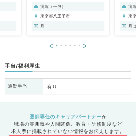
科、消化器内科、腎臓内科、老年
科
病院（一般）
病
内科、血液内科
器
東京都八王子市
東
月
月,
<
>
手当/福利厚生
有り
通勤手当
医師専任のキャリアパートナー
が
職場の雰囲気や人間関係、
教育・研修制度など
求人票に掲載されていない情報をお伝えします。