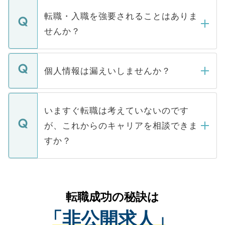
マイナビDOCTORで取り扱っている求人の
いただきますので、しばらくお待ちくださ
うち約3割は、Webサイトからご覧いただ
転職・入職を強要されることはありま
い。
けない「非公開求人」です。非公開求人は
せんか？
下記の理由によって、一般には公開してい
ません。
転職・入職を強要することは一切ありませ
ん。また、仮に応募先から内定をいただい
個人情報は漏えいしませんか？
■応募殺到を避けるため 人気のある医療機
たとしても、ご本人が納得しない限り、内
関を公にしてしまうと、応募が殺到する場
定を承諾する必要はありません。内定先へ
個人情報が漏えいすることはありませんの
合があります。 選考を効率よく行うため
の辞退の連絡はキャリアパートナーが行い
で、ご安心ください。当サイトからの登録
いますぐ転職は考えていないのです
に、医療機関が求める条件に合った人材の
ますので、ご安心ください。
などで収集したご登録者様の個人情報は、
が、これからのキャリアを相談できま
みを人材紹介会社に依頼するケースが増え
ご本人のキャリアアップおよび転職活動の
ています。
すか？
支援を目的に使用いたします。お預かりし
ているすべての個人データはご本人の許可
お気軽にご相談ください。先生専任のキャ
なく、医療機関側に開示したり、第三者に
リアパートナーが将来のご希望などをおう
提供することは一切ありません。また弊社
かがいして、現在の医療機関の状況や紹介
転職成功の秘訣は
は、個人情報の取り扱いについての厳密な
経験をまじえながら、適切なアドバイスを
管理基準を満たした事業者のみに付与され
「非公開求人」
させていただきます。すぐにご転職をされ
る、プライバシーマークを取得済みです。