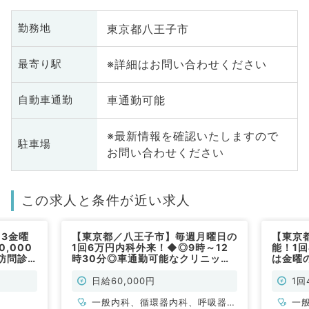
東京都八王子市
勤務地
※詳細はお問い合わせください
最寄り駅
車通勤可能
自動車通勤
※最新情報を確認いたしますので
駐車場
お問い合わせください
この求人と条件が近い求人
3金曜
【東京都／八王子市】毎週月曜日の
【東京
,000
1回6万円内科外来！◆◎9時～12
能！1回
訪問診
時30分◎車通勤可能なクリニック
は金曜
／非常
です（内科系／非常勤）
能な病
科系／
日給60,000円
1回
一般内科、循環器内科、呼吸器内
一