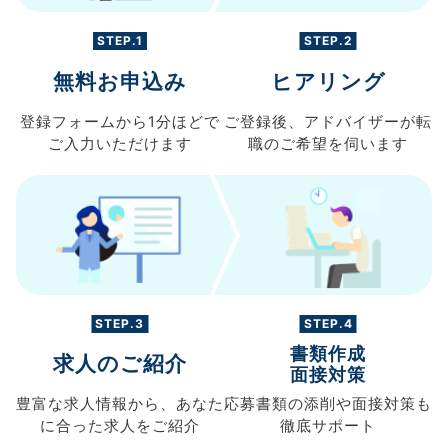
STEP.1
STEP.2
無料お申込み
ヒアリング
登録フォームから
1分ほどで
ご登録後、
アドバイザーが転
ご入力
いただけます
職の
ご希望を伺います
STEP.3
STEP.4
書類作成
求人のご紹介
面接対策
豊富な求人情報から、
あなた
応募書類の
添削や面接対策も
に合った求人を
ご紹介
徹底サポート