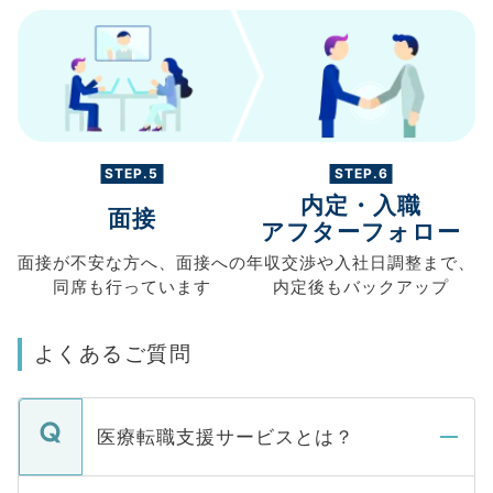
STEP.5
STEP.6
内定・入職
面接
アフターフォロー
面接が不安な方へ、
面接への
年収交渉や
入社日調整まで、
同席も
行っています
内定後もバックアップ
よくあるご質問
医療転職支援サービスとは？