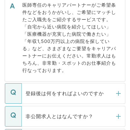
医師専任のキャリアパートナーがご希望条
件などをおうかがいし、ご希望にマッチし
たご入職先をご紹介するサービスです。
「自宅から近い病院を紹介してほしい」
「医療機器が充実した病院で働きたい」
「年収1,500万円以上の病院を探してい
る」など、さまざまなご要望をキャリアパ
ートナーにお伝えください。常勤求人はも
ちろん、非常勤・スポットのお仕事紹介も
行なっております。
登録後は何をすればよいのですか
ご登録いただきましたら、弊社担当者がご
登録内容を確認し、その後メールもしくは
非公開求人とはなんですか？
お電話にて次のステップのご案内をいたし
ます。通常、5営業日以内にはご連絡をせて