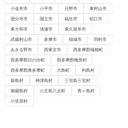
小金井市
小平市
日野市
東村山市
国分寺市
国立市
福生市
狛江市
東大和市
清瀬市
東久留米市
武蔵村山市
多摩市
稲城市
羽村市
あきる野市
西東京市
西多摩郡瑞穂町
西多摩郡日の出町
西多摩郡檜原村
西多摩郡奥多摩町
大島町
利島村
新島村
神津島村
三宅島三宅村
御蔵島村
八丈島八丈町
青ヶ島村
小笠原村