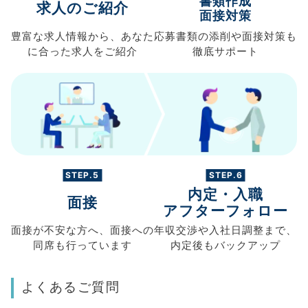
書類作成
求人のご紹介
面接対策
豊富な求人情報から、
あなた
応募書類の
添削や面接対策も
に合った求人を
ご紹介
徹底サポート
STEP.5
STEP.6
内定・入職
面接
アフターフォロー
面接が不安な方へ、
面接への
年収交渉や
入社日調整まで、
同席も
行っています
内定後もバックアップ
よくあるご質問