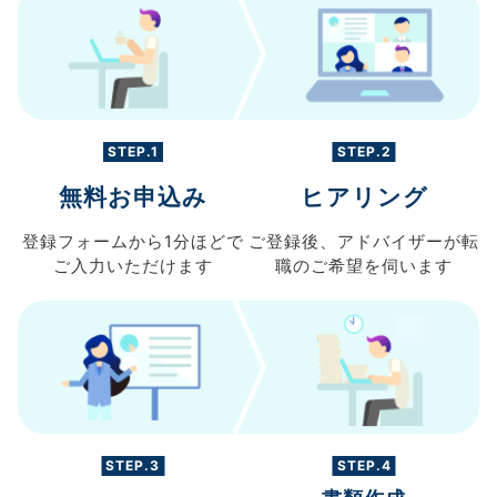
STEP.1
STEP.2
無料お申込み
ヒアリング
登録フォームから
1分ほどで
ご登録後、
アドバイザーが転
ご入力
いただけます
職の
ご希望を伺います
STEP.3
STEP.4