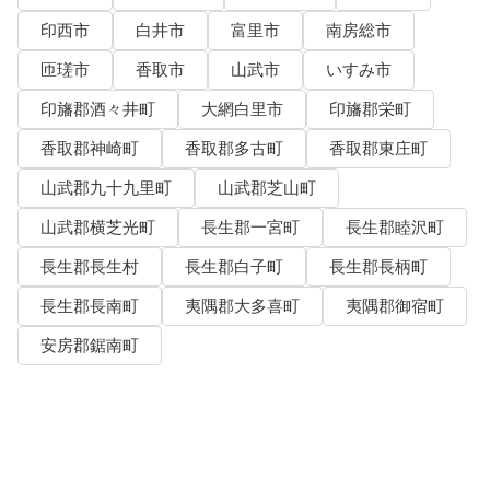
印西市
白井市
富里市
南房総市
匝瑳市
香取市
山武市
いすみ市
印旛郡酒々井町
大網白里市
印旛郡栄町
香取郡神崎町
香取郡多古町
香取郡東庄町
山武郡九十九里町
山武郡芝山町
山武郡横芝光町
長生郡一宮町
長生郡睦沢町
長生郡長生村
長生郡白子町
長生郡長柄町
長生郡長南町
夷隅郡大多喜町
夷隅郡御宿町
安房郡鋸南町