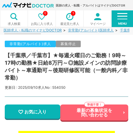
医師の求人・転職・アルバイトはマイナビDOCTOR
0
1
MENU
お気に入り求人
最近見た求人
マイページ
求人検索
医師求人・転職のマイナビDOCTOR
非常勤(アルバイト)医師求人
千葉県
非常勤(アルバイト)求人
募集停止
【千葉県／千葉市】★毎週火曜日のご勤務！9時～
17時の勤務★日給8万円～◎施設メインの訪問診療
バイト～車通勤可～後期研修医可能（一般内科／非
常勤）
更新日 : 2025/09/10
求人No : 554050
最新の募集状況を
お気に入り
問い合わせる