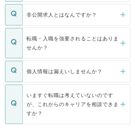
ご登録いただきましたら、弊社担当者がご
登録内容を確認し、その後メールもしくは
非公開求人とはなんですか？
お電話にて次のステップのご案内をいたし
ます。通常、5営業日以内にはご連絡をせて
マイナビDOCTORで取り扱っている求人の
いただきますので、しばらくお待ちくださ
うち約3割は、Webサイトからご覧いただ
転職・入職を強要されることはありま
い。
けない「非公開求人」です。非公開求人は
せんか？
下記の理由によって、一般には公開してい
ません。
転職・入職を強要することは一切ありませ
ん。また、仮に応募先から内定をいただい
個人情報は漏えいしませんか？
■応募殺到を避けるため 人気のある医療機
たとしても、ご本人が納得しない限り、内
関を公にしてしまうと、応募が殺到する場
定を承諾する必要はありません。内定先へ
個人情報が漏えいすることはありませんの
合があります。 選考を効率よく行うため
の辞退の連絡はキャリアパートナーが行い
で、ご安心ください。当サイトからの登録
いますぐ転職は考えていないのです
に、医療機関が求める条件に合った人材の
ますので、ご安心ください。
などで収集したご登録者様の個人情報は、
が、これからのキャリアを相談できま
みを人材紹介会社に依頼するケースが増え
ご本人のキャリアアップおよび転職活動の
ています。
すか？
支援を目的に使用いたします。お預かりし
ているすべての個人データはご本人の許可
お気軽にご相談ください。先生専任のキャ
なく、医療機関側に開示したり、第三者に