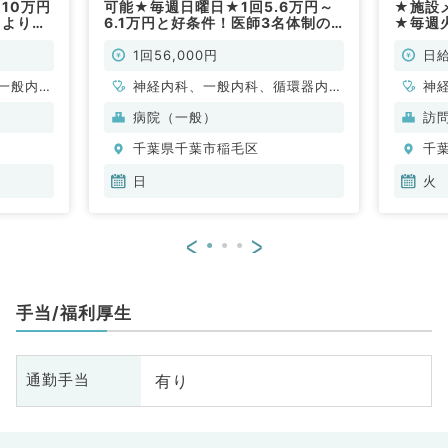
10万円
可能★毎週日曜日★1回5.6万円～
★施設
日より勤
6.1万円と好条件！医師3名体制の
★毎週
相談・
当直バイト・時間調整・隔週相談可
100,
応募可能
能◎（内科系／非常勤）
カクリ
1回56,000円
日給
）
（内科
一般内
神経内科、一般内科、循環器内
神
内科、消
科、呼吸器内科、消化器内科、内
科
病院（一般）
訪
内科、腎
分泌・代謝内科、腎臓内科、老年
分
千葉県千葉市稲毛区
千
内科、血液内科
内
日
火
<
>
手当/福利厚生
有り
通勤手当