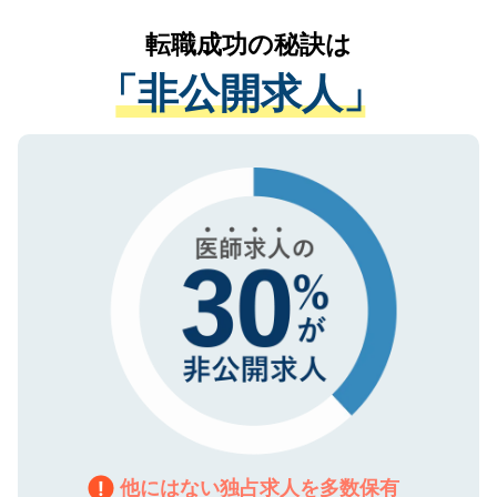
リアパートナーが将来のご希望などをおう
提供することは一切ありません。また弊社
かがいして、現在の医療機関の状況や紹介
転職成功の秘訣は
は、個人情報の取り扱いについての厳密な
経験をまじえながら、適切なアドバイスを
管理基準を満たした事業者のみに付与され
「非公開求人」
させていただきます。すぐにご転職をされ
る、プライバシーマークを取得済みです。
ない方には、長期的なサポートが可能です
ご登録いただいた個人情報は、SSL（デー
ので、まずはご登録ください。
タ暗号化）によって保護されていますの
で、機密保持に関してもご安心ください。
他にはない独占求人を多数保有