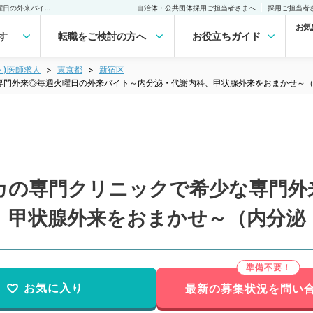
【東京都／新宿区】駅チカの専門クリニックで希少な専門外来◎毎週火曜日の外来バイト～内分泌・代謝内科、甲状腺外来をおまかせ～（内分泌・代謝内科／非常勤）非常勤(アルバイト)の求人｜医師の求人・転職・アルバイトは【マイナビDOCTOR】
自治体・公共団体採用ご担当者さまへ
採用ご担当者
お気
す
転職をご検討の方へ
お役立ちガイド
ト)医師求人
東京都
新宿区
専門外来◎毎週火曜日の外来バイト～内分泌・代謝内科、甲状腺外来をおまかせ～
カの専門クリニックで希少な専門外
、甲状腺外来をおまかせ～（内分泌
お気に入り
最新の募集状況を問い