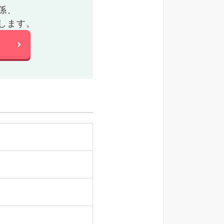
係、
します。