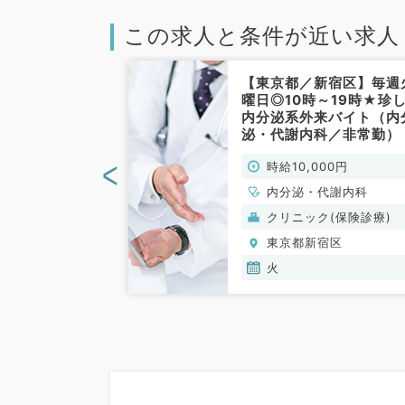
この求人と条件が近い求人
新宿区】第4週
【東京都／新宿区】毎週
外来枠！時給1
曜日◎10時～19時★珍
名体制～駅チ
内分泌系外来バイト（内
内科／非常勤）
泌・代謝内科／非常勤）
<
00円
時給10,000円
、循環器内科、呼
内分泌・代謝内科
、消化器内科、内
(保険診療)
クリニック(保険診療)
謝内科
宿区
東京都新宿区
火