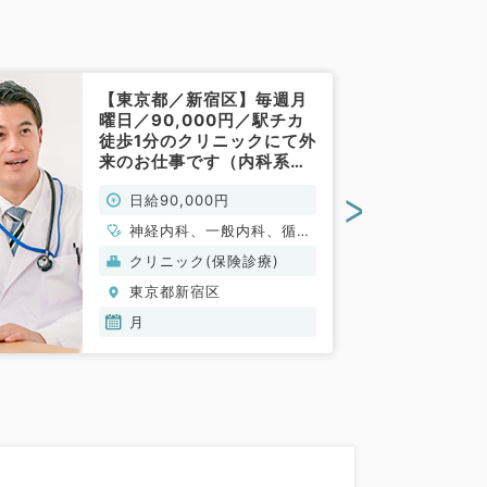
【東京都／新宿区】毎週月
曜日／90,000円／駅チカ
徒歩1分のクリニックにて外
来のお仕事です（内科系／
非常勤）
>
日給90,000円
神経内科、一般内科、循環
器内科、呼吸器内科、消化
クリニック(保険診療)
器内科、内分泌・代謝内
東京都新宿区
科、腎臓内科、老年内科、
血液内科、膠原病科
月