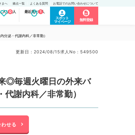
さまへ
拠点一覧
よくある質問
お電話でのお問い合わせについて
に入り求人
0
最近見た求人
1
スポット
無料登録
マイページ
（内分泌・代謝内科／非常勤）
更新日 : 2024/08/15
求人No : 549500
来◎毎週火曜日の外来バ
・代謝内科／非常勤）
合わせる