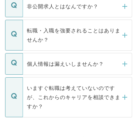
登録内容を確認し、その後メールもしくは
非公開求人とはなんですか？
お電話にて次のステップのご案内をいたし
ます。通常、5営業日以内にはご連絡をせて
マイナビDOCTORで取り扱っている求人の
いただきますので、しばらくお待ちくださ
うち約3割は、Webサイトからご覧いただ
転職・入職を強要されることはありま
い。
けない「非公開求人」です。非公開求人は
せんか？
下記の理由によって、一般には公開してい
ません。
転職・入職を強要することは一切ありませ
ん。また、仮に応募先から内定をいただい
個人情報は漏えいしませんか？
■応募殺到を避けるため 人気のある医療機
たとしても、ご本人が納得しない限り、内
関を公にしてしまうと、応募が殺到する場
定を承諾する必要はありません。内定先へ
個人情報が漏えいすることはありませんの
合があります。 選考を効率よく行うため
の辞退の連絡はキャリアパートナーが行い
で、ご安心ください。当サイトからの登録
いますぐ転職は考えていないのです
に、医療機関が求める条件に合った人材の
ますので、ご安心ください。
などで収集したご登録者様の個人情報は、
が、これからのキャリアを相談できま
みを人材紹介会社に依頼するケースが増え
ご本人のキャリアアップおよび転職活動の
ています。
すか？
支援を目的に使用いたします。お預かりし
ているすべての個人データはご本人の許可
お気軽にご相談ください。先生専任のキャ
なく、医療機関側に開示したり、第三者に
リアパートナーが将来のご希望などをおう
提供することは一切ありません。また弊社
かがいして、現在の医療機関の状況や紹介