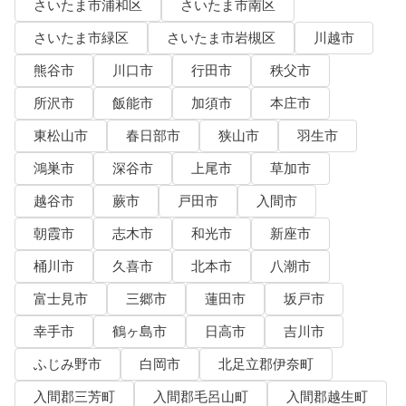
さいたま市浦和区
さいたま市南区
さいたま市緑区
さいたま市岩槻区
川越市
熊谷市
川口市
行田市
秩父市
所沢市
飯能市
加須市
本庄市
東松山市
春日部市
狭山市
羽生市
鴻巣市
深谷市
上尾市
草加市
越谷市
蕨市
戸田市
入間市
朝霞市
志木市
和光市
新座市
桶川市
久喜市
北本市
八潮市
富士見市
三郷市
蓮田市
坂戸市
幸手市
鶴ヶ島市
日高市
吉川市
ふじみ野市
白岡市
北足立郡伊奈町
入間郡三芳町
入間郡毛呂山町
入間郡越生町