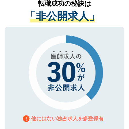
転職成功の秘訣は
は、個人情報の取り扱いについての厳密な
経験をまじえながら、適切なアドバイスを
管理基準を満たした事業者のみに付与され
「非公開求人」
させていただきます。すぐにご転職をされ
る、プライバシーマークを取得済みです。
ない方には、長期的なサポートが可能です
ご登録いただいた個人情報は、SSL（デー
ので、まずはご登録ください。
タ暗号化）によって保護されていますの
で、機密保持に関してもご安心ください。
他にはない独占求人を多数保有