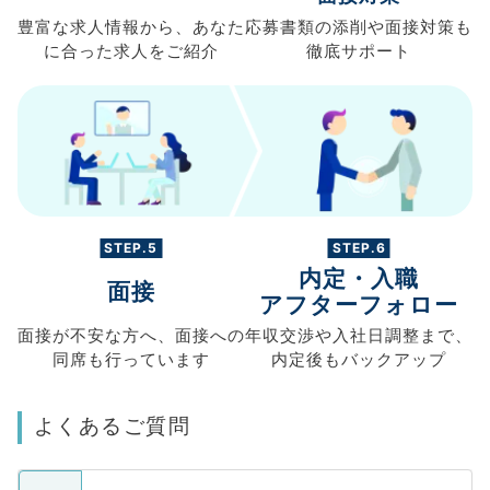
豊富な求人情報から、
あなた
応募書類の
添削や面接対策も
に合った求人を
ご紹介
徹底サポート
STEP.5
STEP.6
内定・入職
面接
アフターフォロー
面接が不安な方へ、
面接への
年収交渉や
入社日調整まで、
同席も
行っています
内定後もバックアップ
よくあるご質問