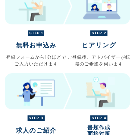
STEP.1
STEP.2
無料お申込み
ヒアリング
登録フォームから
1分ほどで
ご登録後、
アドバイザーが転
ご入力
いただけます
職の
ご希望を伺います
STEP.3
STEP.4
書類作成
求人のご紹介
面接対策