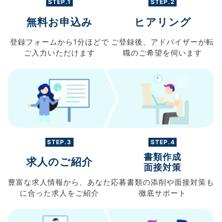
STEP.1
STEP.2
無料お申込み
ヒアリング
登録フォームから
1分ほどで
ご登録後、
アドバイザーが転
ご入力
いただけます
職の
ご希望を伺います
STEP.3
STEP.4
書類作成
求人のご紹介
面接対策
豊富な求人情報から、
あなた
応募書類の
添削や面接対策も
に合った求人を
ご紹介
徹底サポート