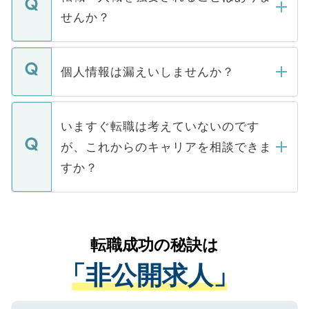
い。
けない「非公開求人」です。非公開求人は
せんか？
下記の理由によって、一般には公開してい
ません。
転職・入職を強要することは一切ありませ
ん。また、仮に応募先から内定をいただい
個人情報は漏えいしませんか？
■応募殺到を避けるため 人気のある医療機
たとしても、ご本人が納得しない限り、内
関を公にしてしまうと、応募が殺到する場
定を承諾する必要はありません。内定先へ
個人情報が漏えいすることはありませんの
合があります。 選考を効率よく行うため
の辞退の連絡はキャリアパートナーが行い
で、ご安心ください。当サイトからの登録
いますぐ転職は考えていないのです
に、医療機関が求める条件に合った人材の
ますので、ご安心ください。
などで収集したご登録者様の個人情報は、
が、これからのキャリアを相談できま
みを人材紹介会社に依頼するケースが増え
ご本人のキャリアアップおよび転職活動の
ています。
すか？
支援を目的に使用いたします。お預かりし
ているすべての個人データはご本人の許可
お気軽にご相談ください。先生専任のキャ
なく、医療機関側に開示したり、第三者に
リアパートナーが将来のご希望などをおう
提供することは一切ありません。また弊社
かがいして、現在の医療機関の状況や紹介
転職成功の秘訣は
は、個人情報の取り扱いについての厳密な
経験をまじえながら、適切なアドバイスを
管理基準を満たした事業者のみに付与され
「非公開求人」
させていただきます。すぐにご転職をされ
る、プライバシーマークを取得済みです。
ない方には、長期的なサポートが可能です
ご登録いただいた個人情報は、SSL（デー
ので、まずはご登録ください。