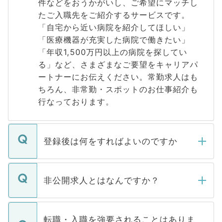
件などをおうかがいし、ご希望にマッチし
たご入職先をご紹介するサービスです。
「自宅から近い病院を紹介してほしい」
「医療機器が充実した病院で働きたい」
「年収1,500万円以上の病院を探してい
る」など、さまざまなご要望をキャリアパ
ートナーにお伝えください。常勤求人はも
ちろん、非常勤・スポットのお仕事紹介も
行なっております。
登録後は何をすればよいのですか
ご登録いただきましたら、弊社担当者がご
登録内容を確認し、その後メールもしくは
非公開求人とはなんですか？
お電話にて次のステップのご案内をいたし
ます。通常、5営業日以内にはご連絡をせて
マイナビDOCTORで取り扱っている求人の
いただきますので、しばらくお待ちくださ
うち約3割は、Webサイトからご覧いただ
転職・入職を強要されることはありま