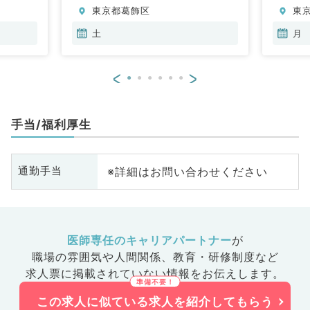
東京都葛飾区
東
鼻
科
土
月
分
内
<
>
般
手当/福利厚生
※詳細はお問い合わせください
通勤手当
医師専任のキャリアパートナー
が
職場の雰囲気や人間関係、
教育・研修制度など
求人票に掲載されていない情報をお伝えします。
この求人に似ている求人を紹介してもらう