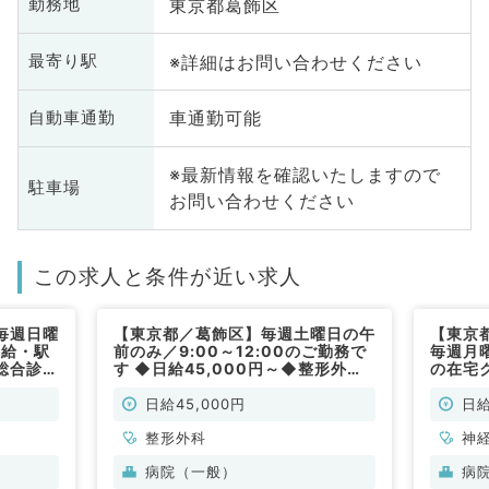
東京都葛飾区
勤務地
※詳細はお問い合わせください
最寄り駅
車通勤可能
自動車通勤
※最新情報を確認いたしますので
駐車場
お問い合わせください
この求人と条件が近い求人
毎週日曜
【東京都／葛飾区】毎週土曜日の午
【東京
高給・駅
前のみ／9:00～12:00のご勤務で
毎週月
総合診療
す ◆日給45,000円～◆整形外科
の在宅
の外来対応をお願いします（整形外
不問／
科／非常勤）
日給45,000円
日給
整形外科
神
児
病院（一般）
病
臓