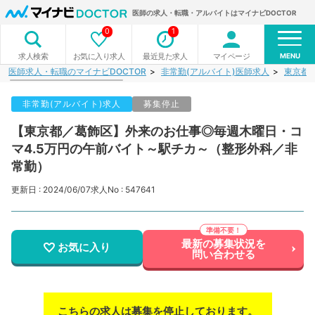
医師の求人・転職・アルバイトはマイナビDOCTOR
0
1
MENU
お気に入り求人
最近見た求人
マイページ
求人検索
医師求人・転職のマイナビDOCTOR
非常勤(アルバイト)医師求人
東京都
非常勤(アルバイト)求人
募集停止
【東京都／葛飾区】外来のお仕事◎毎週木曜日・コ
マ4.5万円の午前バイト～駅チカ～（整形外科／非
常勤）
更新日 : 2024/06/07
求人No : 547641
最新の募集状況を
お気に入り
問い合わせる
こちらの求人は募集を停止しております。