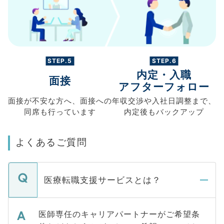
STEP.5
STEP.6
内定・入職
面接
アフターフォロー
面接が不安な方へ、
面接への
年収交渉や
入社日調整まで、
同席も
行っています
内定後もバックアップ
よくあるご質問
医療転職支援サービスとは？
医師専任のキャリアパートナーがご希望条