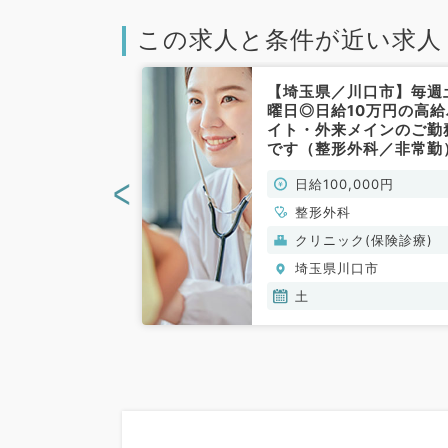
この求人と条件が近い求人
口市】1回5万
【埼玉県／川口市】毎週
曜日の専門性を
曜日◎日給10万円の高給
リニック外来バ
イト・外来メインのご勤
外科／非常勤）
です（整形外科／非常勤
<
00円
日給100,000円
整形外科
(保険診療)
クリニック(保険診療)
口市
埼玉県川口市
土