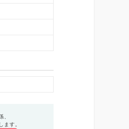
係、
します。