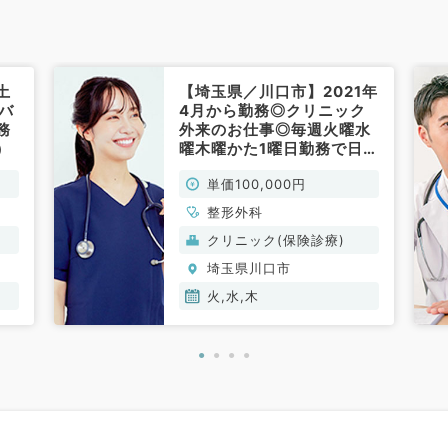
土
【埼玉県／川口市】2021年
バ
4月から勤務◎クリニック
務
外来のお仕事◎毎週火曜水
）
曜木曜かた1曜日勤務で日給
10万円◎タクシー代支給可
単価100,000円
能◎マイカー通勤可（整形
外科／非常勤）
整形外科
クリニック(保険診療)
埼玉県川口市
火,水,木