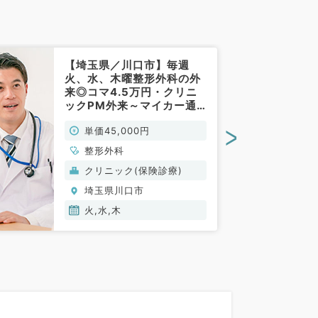
【埼玉県／川口市】毎週
火、水、木曜整形外科の外
来◎コマ4.5万円・クリニ
ックPM外来～マイカー通
勤可～（整形外科／非常
>
単価45,000円
勤）
整形外科
クリニック(保険診療)
埼玉県川口市
火,水,木