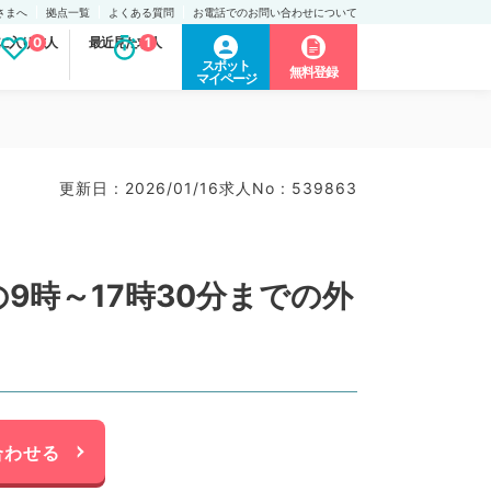
さまへ
拠点一覧
よくある質問
お電話でのお問い合わせについて
に入り求人
0
最近見た求人
1
スポット
無料登録
マイページ
更新日 : 2026/01/16
求人No : 539863
9時～17時30分までの外
合わせる