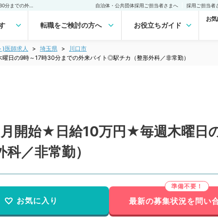
【埼玉県／川口市】来春4月開始★日給10万円★毎週木曜日の9時～17時30分までの外来バイト◎駅チカ（整形外科／非常勤）非常勤(アルバイト)の求人｜医師の求人・転職・アルバイトは【マイナビDOCTOR】
自治体・公共団体採用ご担当者さまへ
採用ご担当者
お気
す
転職をご検討の方へ
お役立ちガイド
ト)医師求人
埼玉県
川口市
木曜日の9時～17時30分までの外来バイト◎駅チカ（整形外科／非常勤）
月開始★日給10万円★毎週木曜日の
外科／非常勤）
お気に入り
最新の募集状況を問い