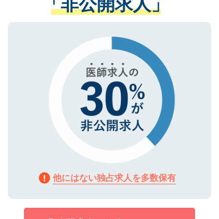
「非公開求人」
させていただきます。すぐにご転職をされ
る、プライバシーマークを取得済みです。
ない方には、長期的なサポートが可能です
ご登録いただいた個人情報は、SSL（デー
ので、まずはご登録ください。
タ暗号化）によって保護されていますの
で、機密保持に関してもご安心ください。
他にはない独占求人を多数保有