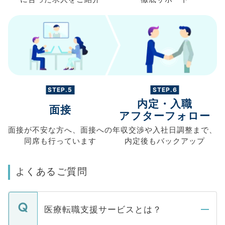
STEP.5
STEP.6
内定・入職
面接
アフターフォロー
面接が不安な方へ、
面接への
年収交渉や
入社日調整まで、
同席も
行っています
内定後もバックアップ
よくあるご質問
医療転職支援サービスとは？