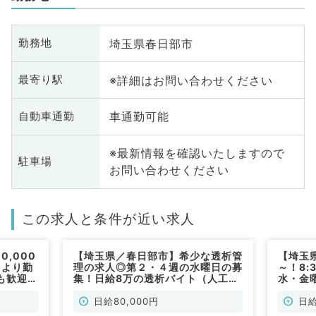
埼玉県春日部市
勤務地
※詳細はお問い合わせください
最寄り駅
車通勤可能
自動車通勤
※最新情報を確認いたしますので
駐車場
お問い合わせください
この求人と条件が近い求人
,000
【埼玉県／春日部市】希少な透析管
【埼玉
日より勤
理の求人◎第２・４週の水曜日の募
～！8:
も歓迎な
集！日給8万の透析バイト（人工透
水・金
非常勤）
析科／非常勤）
研修医
／非常
日給80,000円
日給