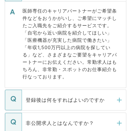
医師専任のキャリアパートナーがご希望条
件などをおうかがいし、ご希望にマッチし
たご入職先をご紹介するサービスです。
「自宅から近い病院を紹介してほしい」
「医療機器が充実した病院で働きたい」
「年収1,500万円以上の病院を探してい
る」など、さまざまなご要望をキャリアパ
ートナーにお伝えください。常勤求人はも
ちろん、非常勤・スポットのお仕事紹介も
行なっております。
登録後は何をすればよいのですか
ご登録いただきましたら、弊社担当者がご
登録内容を確認し、その後メールもしくは
非公開求人とはなんですか？
お電話にて次のステップのご案内をいたし