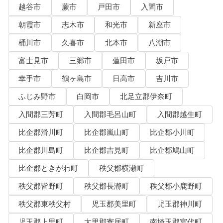
越谷市
蕨市
戸田市
入間市
朝霞市
志木市
和光市
新座市
桶川市
久喜市
北本市
八潮市
富士見市
三郷市
蓮田市
坂戸市
幸手市
鶴ヶ島市
日高市
吉川市
ふじみ野市
白岡市
北足立郡伊奈町
入間郡三芳町
入間郡毛呂山町
入間郡越生町
比企郡滑川町
比企郡嵐山町
比企郡小川町
比企郡川島町
比企郡吉見町
比企郡鳩山町
比企郡ときがわ町
秩父郡横瀬町
秩父郡皆野町
秩父郡長瀞町
秩父郡小鹿野町
秩父郡東秩父村
児玉郡美里町
児玉郡神川町
児玉郡上里町
大里郡寄居町
南埼玉郡宮代町