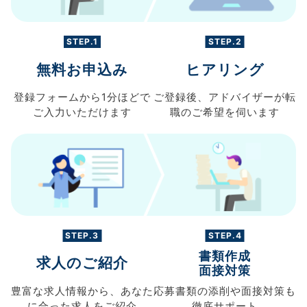
STEP.1
STEP.2
無料お申込み
ヒアリング
登録フォームから
1分ほどで
ご登録後、
アドバイザーが転
ご入力
いただけます
職の
ご希望を伺います
STEP.3
STEP.4
書類作成
求人のご紹介
面接対策
豊富な求人情報から、
あなた
応募書類の
添削や面接対策も
に合った求人を
ご紹介
徹底サポート