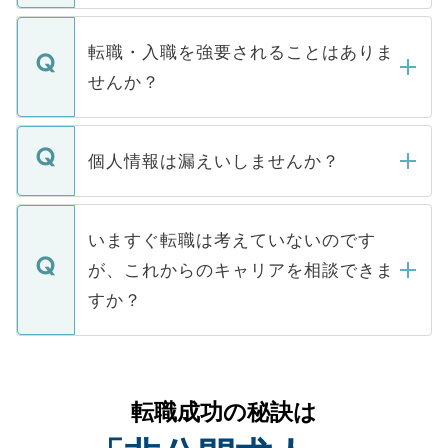
ます。通常、5営業日以内にはご連絡をせて
マイナビDOCTORで取り扱っている求人の
いただきますので、しばらくお待ちくださ
うち約3割は、Webサイトからご覧いただ
転職・入職を強要されることはありま
い。
けない「非公開求人」です。非公開求人は
せんか？
下記の理由によって、一般には公開してい
ません。
転職・入職を強要することは一切ありませ
ん。また、仮に応募先から内定をいただい
個人情報は漏えいしませんか？
■応募殺到を避けるため 人気のある医療機
たとしても、ご本人が納得しない限り、内
関を公にしてしまうと、応募が殺到する場
定を承諾する必要はありません。内定先へ
個人情報が漏えいすることはありませんの
合があります。 選考を効率よく行うため
の辞退の連絡はキャリアパートナーが行い
で、ご安心ください。当サイトからの登録
いますぐ転職は考えていないのです
に、医療機関が求める条件に合った人材の
ますので、ご安心ください。
などで収集したご登録者様の個人情報は、
が、これからのキャリアを相談できま
みを人材紹介会社に依頼するケースが増え
ご本人のキャリアアップおよび転職活動の
ています。
すか？
支援を目的に使用いたします。お預かりし
ているすべての個人データはご本人の許可
お気軽にご相談ください。先生専任のキャ
なく、医療機関側に開示したり、第三者に
リアパートナーが将来のご希望などをおう
提供することは一切ありません。また弊社
かがいして、現在の医療機関の状況や紹介
転職成功の秘訣は
は、個人情報の取り扱いについての厳密な
経験をまじえながら、適切なアドバイスを
管理基準を満たした事業者のみに付与され