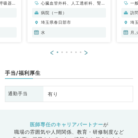
呼吸器内
心臓血管外科、人工透析科、腎臓
一
・代謝内
内科、血液内科
科
病院（一般）
訪
、血液内
科
埼玉県春日部市
埼
水
月,
<
>
手当/福利厚生
有り
通勤手当
医師専任のキャリアパートナー
が
職場の雰囲気や人間関係、
教育・研修制度など