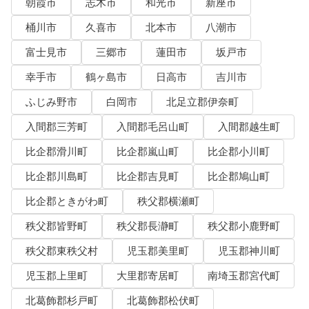
朝霞市
志木市
和光市
新座市
桶川市
久喜市
北本市
八潮市
富士見市
三郷市
蓮田市
坂戸市
幸手市
鶴ヶ島市
日高市
吉川市
ふじみ野市
白岡市
北足立郡伊奈町
入間郡三芳町
入間郡毛呂山町
入間郡越生町
比企郡滑川町
比企郡嵐山町
比企郡小川町
比企郡川島町
比企郡吉見町
比企郡鳩山町
比企郡ときがわ町
秩父郡横瀬町
秩父郡皆野町
秩父郡長瀞町
秩父郡小鹿野町
秩父郡東秩父村
児玉郡美里町
児玉郡神川町
児玉郡上里町
大里郡寄居町
南埼玉郡宮代町
北葛飾郡杉戸町
北葛飾郡松伏町