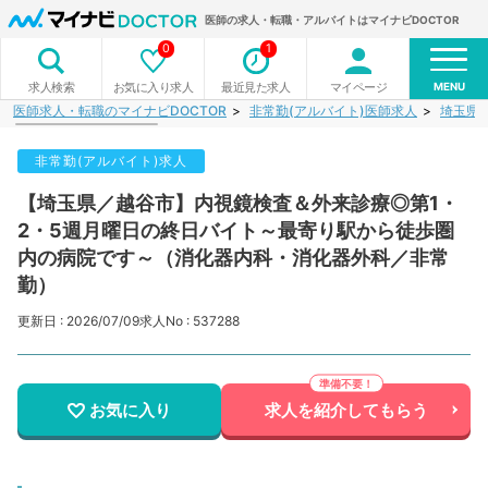
医師の求人・転職・アルバイトはマイナビDOCTOR
0
1
MENU
お気に入り求人
最近見た求人
マイページ
求人検索
医師求人・転職のマイナビDOCTOR
非常勤(アルバイト)医師求人
埼玉県
非常勤(アルバイト)求人
【埼玉県／越谷市】内視鏡検査＆外来診療◎第1・
2・5週月曜日の終日バイト～最寄り駅から徒歩圏
内の病院です～（消化器内科・消化器外科／非常
勤）
更新日 : 2026/07/09
求人No : 537288
お気に入り
求人を紹介してもらう