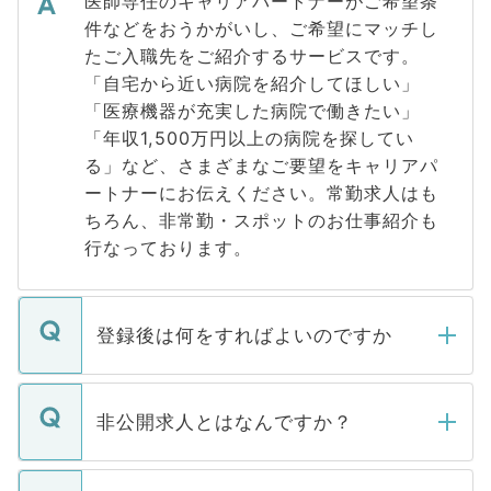
医師専任のキャリアパートナーがご希望条
件などをおうかがいし、ご希望にマッチし
たご入職先をご紹介するサービスです。
「自宅から近い病院を紹介してほしい」
「医療機器が充実した病院で働きたい」
「年収1,500万円以上の病院を探してい
る」など、さまざまなご要望をキャリアパ
ートナーにお伝えください。常勤求人はも
ちろん、非常勤・スポットのお仕事紹介も
行なっております。
登録後は何をすればよいのですか
ご登録いただきましたら、弊社担当者がご
登録内容を確認し、その後メールもしくは
非公開求人とはなんですか？
お電話にて次のステップのご案内をいたし
ます。通常、5営業日以内にはご連絡をせて
マイナビDOCTORで取り扱っている求人の