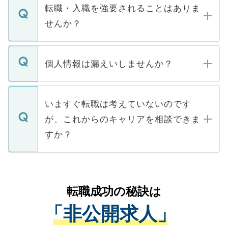
いただきますので、しばらくお待ちくださ
うち約3割は、Webサイトからご覧いただ
転職・入職を強要されることはありま
い。
けない「非公開求人」です。非公開求人は
せんか？
下記の理由によって、一般には公開してい
ません。
転職・入職を強要することは一切ありませ
ん。また、仮に応募先から内定をいただい
個人情報は漏えいしませんか？
■応募殺到を避けるため 人気のある医療機
たとしても、ご本人が納得しない限り、内
関を公にしてしまうと、応募が殺到する場
定を承諾する必要はありません。内定先へ
個人情報が漏えいすることはありませんの
合があります。 選考を効率よく行うため
の辞退の連絡はキャリアパートナーが行い
で、ご安心ください。当サイトからの登録
いますぐ転職は考えていないのです
に、医療機関が求める条件に合った人材の
ますので、ご安心ください。
などで収集したご登録者様の個人情報は、
が、これからのキャリアを相談できま
みを人材紹介会社に依頼するケースが増え
ご本人のキャリアアップおよび転職活動の
ています。
すか？
支援を目的に使用いたします。お預かりし
ているすべての個人データはご本人の許可
お気軽にご相談ください。先生専任のキャ
なく、医療機関側に開示したり、第三者に
リアパートナーが将来のご希望などをおう
提供することは一切ありません。また弊社
かがいして、現在の医療機関の状況や紹介
転職成功の秘訣は
は、個人情報の取り扱いについての厳密な
経験をまじえながら、適切なアドバイスを
管理基準を満たした事業者のみに付与され
「非公開求人」
させていただきます。すぐにご転職をされ
る、プライバシーマークを取得済みです。
ない方には、長期的なサポートが可能です