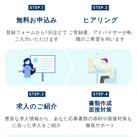
STEP.1
STEP.2
無料お申込み
ヒアリング
登録フォームから
1分ほどで
ご登録後、
アドバイザーが転
ご入力
いただけます
職の
ご希望を伺います
STEP.3
STEP.4
書類作成
求人のご紹介
面接対策
豊富な求人情報から、
あなた
応募書類の
添削や面接対策も
に合った求人を
ご紹介
徹底サポート