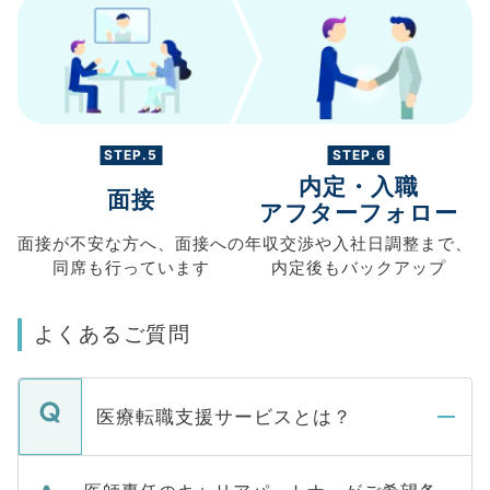
STEP.5
STEP.6
内定・入職
面接
アフターフォロー
面接が不安な方へ、
面接への
年収交渉や
入社日調整まで、
同席も
行っています
内定後もバックアップ
よくあるご質問
医療転職支援サービスとは？