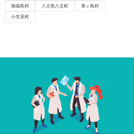
御蔵島村
八丈島八丈町
青ヶ島村
小笠原村