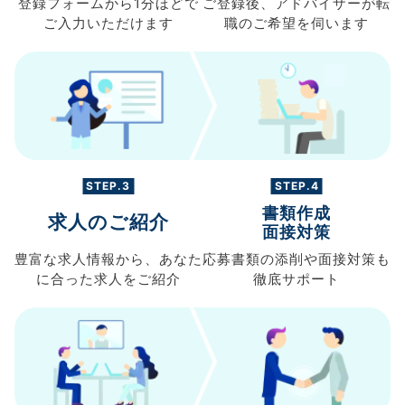
登録フォームから
1分ほどで
ご登録後、
アドバイザーが転
ご入力
いただけます
職の
ご希望を伺います
STEP.3
STEP.4
書類作成
求人のご紹介
面接対策
豊富な求人情報から、
あなた
応募書類の
添削や面接対策も
に合った求人を
ご紹介
徹底サポート