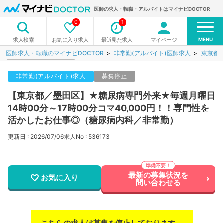
医師の求人・転職・アルバイトはマイナビDOCTOR
0
1
MENU
お気に入り求人
最近見た求人
マイページ
求人検索
医師求人・転職のマイナビDOCTOR
非常勤(アルバイト)医師求人
東京都
非常勤(アルバイト)求人
募集停止
【東京都／墨田区】★糖尿病専門外来★毎週月曜日
14時00分～17時00分コマ40,000円！！専門性を
活かしたお仕事◎（糖尿病内科／非常勤）
更新日 : 2026/07/06
求人No : 536173
最新の募集状況を
お気に入り
問い合わせる
こちらの求人は募集を停止しております。