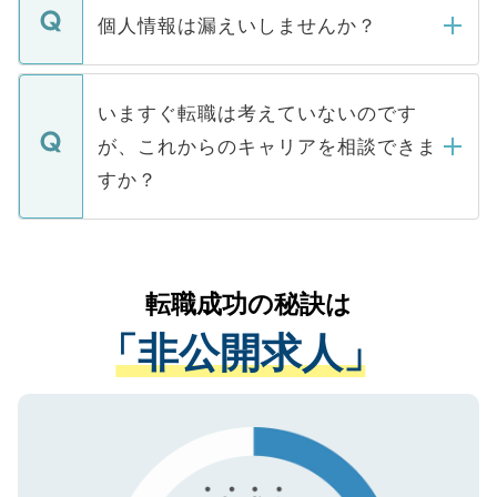
ん。また、仮に応募先から内定をいただい
個人情報は漏えいしませんか？
■応募殺到を避けるため 人気のある医療機
たとしても、ご本人が納得しない限り、内
関を公にしてしまうと、応募が殺到する場
定を承諾する必要はありません。内定先へ
個人情報が漏えいすることはありませんの
合があります。 選考を効率よく行うため
の辞退の連絡はキャリアパートナーが行い
で、ご安心ください。当サイトからの登録
いますぐ転職は考えていないのです
に、医療機関が求める条件に合った人材の
ますので、ご安心ください。
などで収集したご登録者様の個人情報は、
が、これからのキャリアを相談できま
みを人材紹介会社に依頼するケースが増え
ご本人のキャリアアップおよび転職活動の
ています。
すか？
支援を目的に使用いたします。お預かりし
ているすべての個人データはご本人の許可
お気軽にご相談ください。先生専任のキャ
なく、医療機関側に開示したり、第三者に
リアパートナーが将来のご希望などをおう
提供することは一切ありません。また弊社
かがいして、現在の医療機関の状況や紹介
転職成功の秘訣は
は、個人情報の取り扱いについての厳密な
経験をまじえながら、適切なアドバイスを
管理基準を満たした事業者のみに付与され
「非公開求人」
させていただきます。すぐにご転職をされ
る、プライバシーマークを取得済みです。
ない方には、長期的なサポートが可能です
ご登録いただいた個人情報は、SSL（デー
ので、まずはご登録ください。
タ暗号化）によって保護されていますの
で、機密保持に関してもご安心ください。