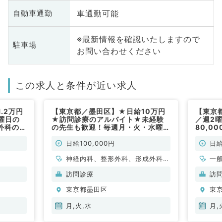
車通勤可能
自動車通勤
※最新情報を確認いたしますので
駐車場
お問い合わせください
この求人と条件が近い求人
.2万円
【東京都／墨田区】★日給10万円
【東京
曜日の
★訪問診療のアルバイト★未経験
／週2
外科の混
の先生も歓迎！毎週月・火・水曜日
80,0
ック～
／週1日～曜日応相談◎駅チカのク
す（一
常勤）
リニック♪（内科系,外科系／非常
日給100,000円
日給
勤）
神経内科、整形外科、形成外科、
一
脳神経外科、呼吸器外科、心臓血
訪問診療
訪
管外科、一般内科、循環器内科、
東京都墨田区
東
呼吸器内科、消化器内科、内分
泌・代謝内科、腎臓内科、老年内
月,火,水
月,
科、血液内科、外科系全般、一般