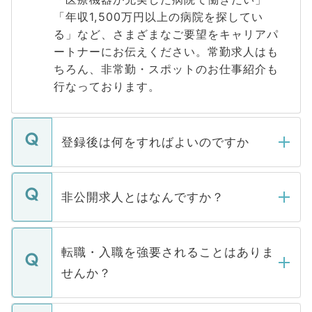
「年収1,500万円以上の病院を探してい
る」など、さまざまなご要望をキャリアパ
ートナーにお伝えください。常勤求人はも
ちろん、非常勤・スポットのお仕事紹介も
行なっております。
登録後は何をすればよいのですか
ご登録いただきましたら、弊社担当者がご
登録内容を確認し、その後メールもしくは
非公開求人とはなんですか？
お電話にて次のステップのご案内をいたし
ます。通常、5営業日以内にはご連絡をせて
マイナビDOCTORで取り扱っている求人の
いただきますので、しばらくお待ちくださ
うち約3割は、Webサイトからご覧いただ
転職・入職を強要されることはありま
い。
けない「非公開求人」です。非公開求人は
せんか？
下記の理由によって、一般には公開してい
ません。
転職・入職を強要することは一切ありませ