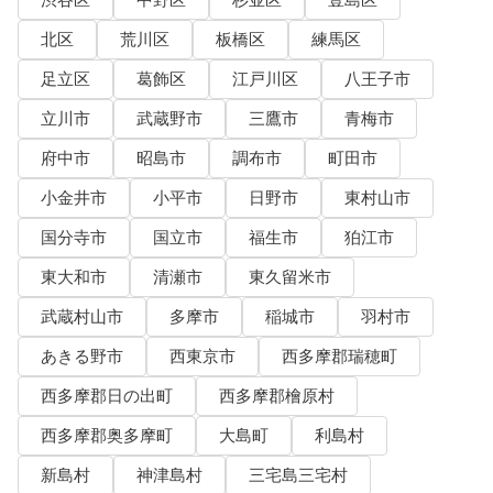
渋谷区
中野区
杉並区
豊島区
北区
荒川区
板橋区
練馬区
足立区
葛飾区
江戸川区
八王子市
立川市
武蔵野市
三鷹市
青梅市
府中市
昭島市
調布市
町田市
小金井市
小平市
日野市
東村山市
国分寺市
国立市
福生市
狛江市
東大和市
清瀬市
東久留米市
武蔵村山市
多摩市
稲城市
羽村市
あきる野市
西東京市
西多摩郡瑞穂町
西多摩郡日の出町
西多摩郡檜原村
西多摩郡奥多摩町
大島町
利島村
新島村
神津島村
三宅島三宅村