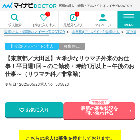
医師の求人・転職・アルバイトはマイナビDOCTOR
0
1
MENU
お気に入り求人
最近見た求人
マイページ
求人検索
医師求人・転職のマイナビDOCTOR
非常勤(アルバイト)医師求人
東京都
非常勤(アルバイト)求人
募集停止
【東京都／大田区】★希少なリウマチ外来のお仕
事！平日週1回～のご勤務・時給1万以上～午後のお
仕事～（リウマチ科／非常勤）
更新日 : 2025/05/23
求人No : 535823
最新の募集状況を
お気に入り
問い合わせる
こちらの求人は募集を停止しております。