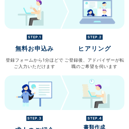
STEP.1
STEP.2
無料お申込み
ヒアリング
登録フォームから
1分ほどで
ご登録後、
アドバイザーが転
ご入力
いただけます
職の
ご希望を伺います
STEP.3
STEP.4
書類作成