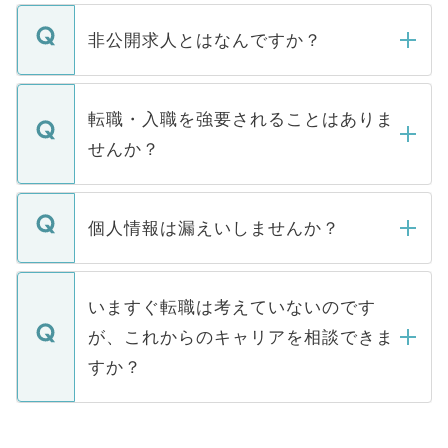
ご登録いただきましたら、弊社担当者がご
登録内容を確認し、その後メールもしくは
非公開求人とはなんですか？
お電話にて次のステップのご案内をいたし
ます。通常、5営業日以内にはご連絡をせて
マイナビDOCTORで取り扱っている求人の
いただきますので、しばらくお待ちくださ
うち約3割は、Webサイトからご覧いただ
転職・入職を強要されることはありま
い。
けない「非公開求人」です。非公開求人は
せんか？
下記の理由によって、一般には公開してい
ません。
転職・入職を強要することは一切ありませ
ん。また、仮に応募先から内定をいただい
個人情報は漏えいしませんか？
■応募殺到を避けるため 人気のある医療機
たとしても、ご本人が納得しない限り、内
関を公にしてしまうと、応募が殺到する場
定を承諾する必要はありません。内定先へ
個人情報が漏えいすることはありませんの
合があります。 選考を効率よく行うため
の辞退の連絡はキャリアパートナーが行い
で、ご安心ください。当サイトからの登録
いますぐ転職は考えていないのです
に、医療機関が求める条件に合った人材の
ますので、ご安心ください。
などで収集したご登録者様の個人情報は、
が、これからのキャリアを相談できま
みを人材紹介会社に依頼するケースが増え
ご本人のキャリアアップおよび転職活動の
ています。
すか？
支援を目的に使用いたします。お預かりし
ているすべての個人データはご本人の許可
お気軽にご相談ください。先生専任のキャ
なく、医療機関側に開示したり、第三者に
リアパートナーが将来のご希望などをおう