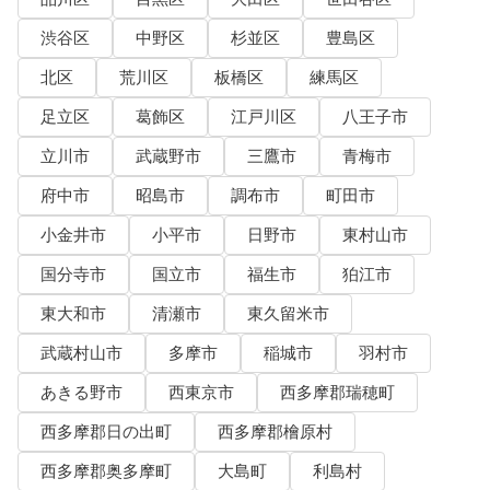
渋谷区
中野区
杉並区
豊島区
北区
荒川区
板橋区
練馬区
足立区
葛飾区
江戸川区
八王子市
立川市
武蔵野市
三鷹市
青梅市
府中市
昭島市
調布市
町田市
小金井市
小平市
日野市
東村山市
国分寺市
国立市
福生市
狛江市
東大和市
清瀬市
東久留米市
武蔵村山市
多摩市
稲城市
羽村市
あきる野市
西東京市
西多摩郡瑞穂町
西多摩郡日の出町
西多摩郡檜原村
西多摩郡奥多摩町
大島町
利島村