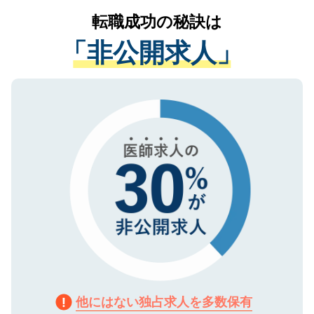
提供することは一切ありません。また弊社
かがいして、現在の医療機関の状況や紹介
転職成功の秘訣は
は、個人情報の取り扱いについての厳密な
経験をまじえながら、適切なアドバイスを
管理基準を満たした事業者のみに付与され
「非公開求人」
させていただきます。すぐにご転職をされ
る、プライバシーマークを取得済みです。
ない方には、長期的なサポートが可能です
ご登録いただいた個人情報は、SSL（デー
ので、まずはご登録ください。
タ暗号化）によって保護されていますの
で、機密保持に関してもご安心ください。
他にはない独占求人を多数保有