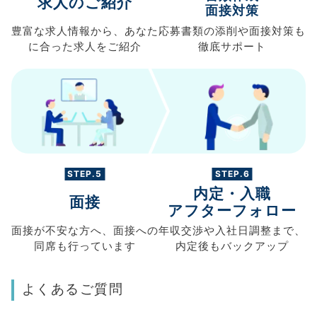
求人のご紹介
面接対策
豊富な求人情報から、
あなた
応募書類の
添削や面接対策も
に合った求人を
ご紹介
徹底サポート
STEP.5
STEP.6
内定・入職
面接
アフターフォロー
面接が不安な方へ、
面接への
年収交渉や
入社日調整まで、
同席も
行っています
内定後もバックアップ
よくあるご質問