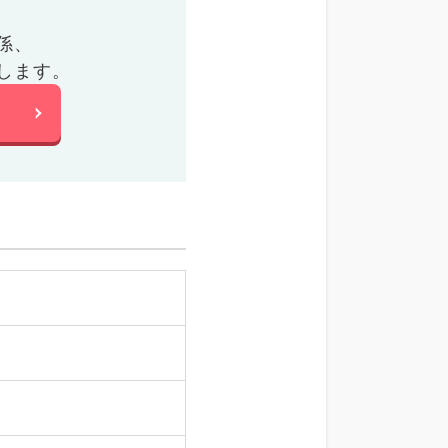
係、
します。