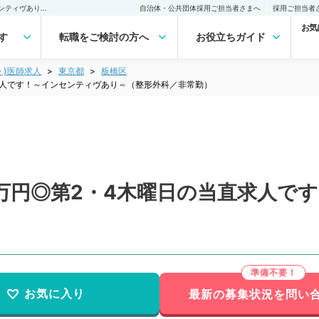
【東京都／板橋区】1回4万円◎第2・4木曜日の当直求人です！～インセンティヴあり～（整形外科／非常勤）非常勤(アルバイト)の求人｜医師の求人・転職・アルバイトは【マイナビDOCTOR】
自治体・公共団体採用ご担当者さまへ
採用ご担当者
お気
す
転職をご検討の方へ
お役立ちガイド
ト)医師求人
東京都
板橋区
求人です！～インセンティヴあり～（整形外科／非常勤）
4万円◎第2・4木曜日の当直求人で
お気に入り
最新の募集状況を問い