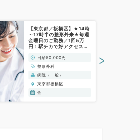
【東京都／板橋区】★14時
～17時半の整形外来★毎週
金曜日のご勤務／1回5万
円！駅チカで好アクセスな
病院です◎（整形外科／非
>
日給50,000円
常勤）
整形外科
病院（一般）
東京都板橋区
金