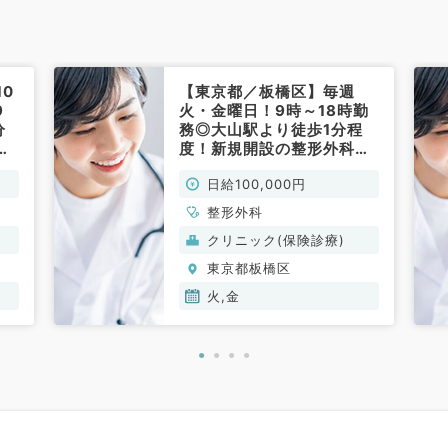
0
【東京都／板橋区】毎週
9
火・金曜日！9時～18時勤
分
務◎大山駅より徒歩1分程
非
度！新規開設の整形外科ク
リニックで一般外来のお仕
日給100,000円
事です(整形外科／非常勤)
整形外科
クリニック(保険診療)
東京都板橋区
火,金