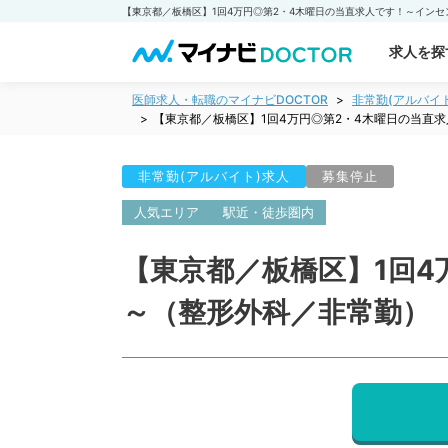
求人を探
医師求人・転職のマイナビDOCTOR
非常勤(アルバイ
【東京都／板橋区】1回4万円◎第2・4木曜日の当直
非常勤(アルバイト)求人
募集停止
人気エリア
駅近・徒歩圏内
【東京都／板橋区】1回
～（整形外科／非常勤）