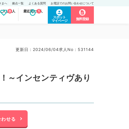
さまへ
拠点一覧
よくある質問
お電話でのお問い合わせについて
に入り求人
0
最近見た求人
1
スポット
無料登録
マイページ
更新日 : 2024/06/04
求人No : 531144
す！～インセンティヴあり
合わせる