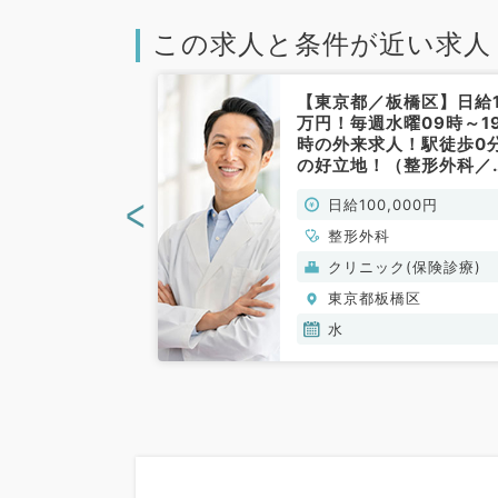
この求人と条件が近い求人
板橋区】毎週土
【東京都／板橋区】日給1
7時勤務◎日給
万円！毎週水曜09時～1
円！大山駅より徒
時の外来求人！駅徒歩0
新規開設の整形
の好立地！（整形外科／
ックで一般外来
常勤）
<
000円
日給100,000円
(整形外科／非
整形外科
(保険診療)
クリニック(保険診療)
橋区
東京都板橋区
水