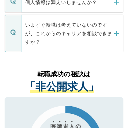
ん。また、仮に応募先から内定をいただい
個人情報は漏えいしませんか？
■応募殺到を避けるため 人気のある医療機
たとしても、ご本人が納得しない限り、内
関を公にしてしまうと、応募が殺到する場
定を承諾する必要はありません。内定先へ
個人情報が漏えいすることはありませんの
合があります。 選考を効率よく行うため
の辞退の連絡はキャリアパートナーが行い
で、ご安心ください。当サイトからの登録
いますぐ転職は考えていないのです
に、医療機関が求める条件に合った人材の
ますので、ご安心ください。
などで収集したご登録者様の個人情報は、
が、これからのキャリアを相談できま
みを人材紹介会社に依頼するケースが増え
ご本人のキャリアアップおよび転職活動の
ています。
すか？
支援を目的に使用いたします。お預かりし
ているすべての個人データはご本人の許可
お気軽にご相談ください。先生専任のキャ
なく、医療機関側に開示したり、第三者に
リアパートナーが将来のご希望などをおう
提供することは一切ありません。また弊社
かがいして、現在の医療機関の状況や紹介
転職成功の秘訣は
は、個人情報の取り扱いについての厳密な
経験をまじえながら、適切なアドバイスを
管理基準を満たした事業者のみに付与され
「非公開求人」
させていただきます。すぐにご転職をされ
る、プライバシーマークを取得済みです。
ない方には、長期的なサポートが可能です
ご登録いただいた個人情報は、SSL（デー
ので、まずはご登録ください。
タ暗号化）によって保護されていますの
で、機密保持に関してもご安心ください。