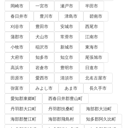
岡崎市
一宮市
瀬戸市
半田市
春日井市
豊川市
津島市
碧南市
刈谷市
豊田市
安城市
西尾市
蒲郡市
犬山市
常滑市
江南市
小牧市
稲沢市
新城市
東海市
大府市
知多市
知立市
尾張旭市
高浜市
岩倉市
豊明市
日進市
田原市
愛西市
清須市
北名古屋市
弥富市
みよし市
あま市
長久手市
愛知郡東郷町
西春日井郡豊山町
丹羽郡大口町
丹羽郡扶桑町
海部郡大治町
海部郡蟹江町
海部郡飛島村
知多郡阿久比町