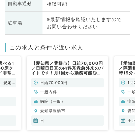
相談可能
自動車通勤
※最新情報を確認いたしますので
駐車場
お問い合わせください
この求人と条件が近い求人
選べる1
【愛知県／豊橋市】日給70,000円
【愛知
80床ク
／日曜日日直の内科系救急外来のバ
／隔週
／非常
イトです！月1回から勤務可能◎マ
時15分
イカー通勤OK◎（一般内科／非常
円◎（
勤）
、規定に
日給70,000円
1回
一般内科
一
病院（一般）
病
愛知県豊橋市
愛
日
土,