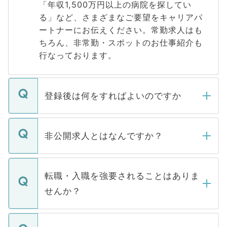
「年収1,500万円以上の病院を探してい
る」など、さまざまなご要望をキャリアパ
ートナーにお伝えください。常勤求人はも
ちろん、非常勤・スポットのお仕事紹介も
行なっております。
登録後は何をすればよいのですか
ご登録いただきましたら、弊社担当者がご
登録内容を確認し、その後メールもしくは
非公開求人とはなんですか？
お電話にて次のステップのご案内をいたし
ます。通常、5営業日以内にはご連絡をせて
マイナビDOCTORで取り扱っている求人の
いただきますので、しばらくお待ちくださ
うち約3割は、Webサイトからご覧いただ
転職・入職を強要されることはありま
い。
けない「非公開求人」です。非公開求人は
せんか？
下記の理由によって、一般には公開してい
ません。
転職・入職を強要することは一切ありませ