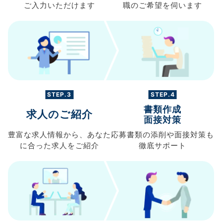
ご入力
いただけます
職の
ご希望を伺います
STEP.3
STEP.4
書類作成
求人のご紹介
面接対策
豊富な求人情報から、
あなた
応募書類の
添削や面接対策も
に合った求人を
ご紹介
徹底サポート