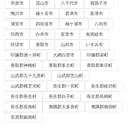
市原市
流山市
八千代市
我孫子市
鴨川市
鎌ケ谷市
君津市
富津市
浦安市
四街道市
袖ケ浦市
八街市
印西市
白井市
富里市
南房総市
匝瑳市
香取市
山武市
いすみ市
印旛郡酒々井町
大網白里市
印旛郡栄町
香取郡神崎町
香取郡多古町
香取郡東庄町
山武郡九十九里町
山武郡芝山町
山武郡横芝光町
長生郡一宮町
長生郡睦沢町
長生郡長生村
長生郡白子町
長生郡長柄町
長生郡長南町
夷隅郡大多喜町
夷隅郡御宿町
安房郡鋸南町