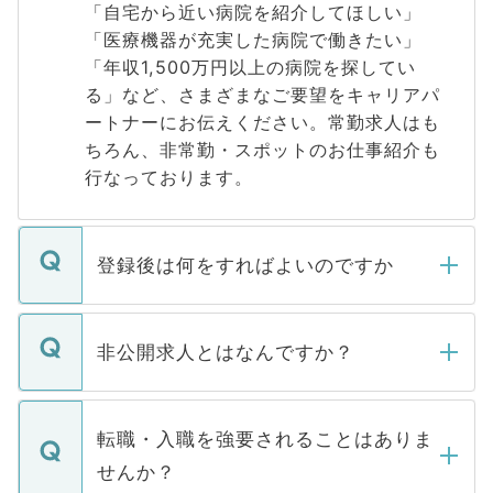
「自宅から近い病院を紹介してほしい」
「医療機器が充実した病院で働きたい」
「年収1,500万円以上の病院を探してい
る」など、さまざまなご要望をキャリアパ
ートナーにお伝えください。常勤求人はも
ちろん、非常勤・スポットのお仕事紹介も
行なっております。
登録後は何をすればよいのですか
ご登録いただきましたら、弊社担当者がご
登録内容を確認し、その後メールもしくは
非公開求人とはなんですか？
お電話にて次のステップのご案内をいたし
ます。通常、5営業日以内にはご連絡をせて
マイナビDOCTORで取り扱っている求人の
いただきますので、しばらくお待ちくださ
うち約3割は、Webサイトからご覧いただ
転職・入職を強要されることはありま
い。
けない「非公開求人」です。非公開求人は
せんか？
下記の理由によって、一般には公開してい