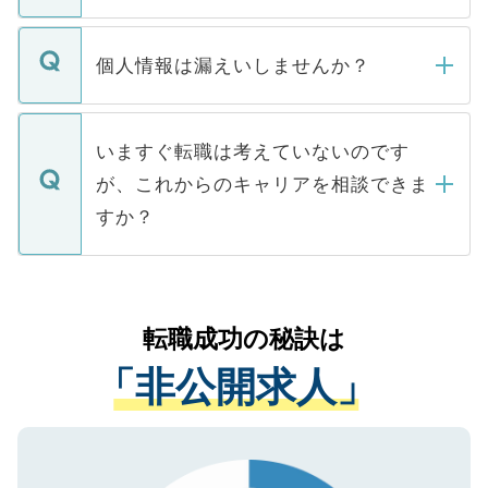
ません。
転職・入職を強要することは一切ありませ
ん。また、仮に応募先から内定をいただい
個人情報は漏えいしませんか？
■応募殺到を避けるため 人気のある医療機
たとしても、ご本人が納得しない限り、内
関を公にしてしまうと、応募が殺到する場
定を承諾する必要はありません。内定先へ
個人情報が漏えいすることはありませんの
合があります。 選考を効率よく行うため
の辞退の連絡はキャリアパートナーが行い
で、ご安心ください。当サイトからの登録
いますぐ転職は考えていないのです
に、医療機関が求める条件に合った人材の
ますので、ご安心ください。
などで収集したご登録者様の個人情報は、
が、これからのキャリアを相談できま
みを人材紹介会社に依頼するケースが増え
ご本人のキャリアアップおよび転職活動の
ています。
すか？
支援を目的に使用いたします。お預かりし
ているすべての個人データはご本人の許可
お気軽にご相談ください。先生専任のキャ
なく、医療機関側に開示したり、第三者に
リアパートナーが将来のご希望などをおう
提供することは一切ありません。また弊社
かがいして、現在の医療機関の状況や紹介
転職成功の秘訣は
は、個人情報の取り扱いについての厳密な
経験をまじえながら、適切なアドバイスを
管理基準を満たした事業者のみに付与され
「非公開求人」
させていただきます。すぐにご転職をされ
る、プライバシーマークを取得済みです。
ない方には、長期的なサポートが可能です
ご登録いただいた個人情報は、SSL（デー
ので、まずはご登録ください。
タ暗号化）によって保護されていますの
で、機密保持に関してもご安心ください。