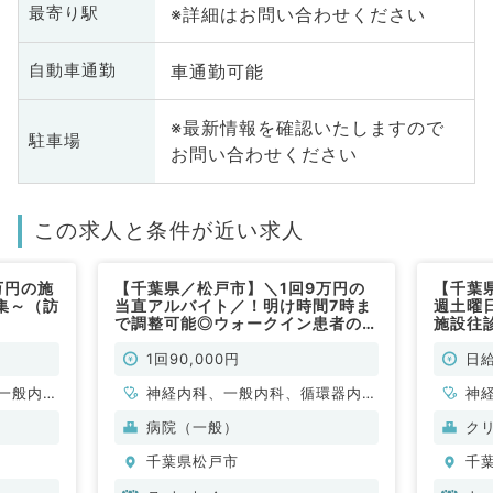
※詳細はお問い合わせください
最寄り駅
車通勤可能
自動車通勤
※最新情報を確認いたしますので
駐車場
お問い合わせください
この求人と条件が近い求人
万円の施
【千葉県／松戸市】＼1回9万円の
【千葉
集～（訪
当直アルバイト／！明け時間7時ま
週土曜
で調整可能◎ウォークイン患者の対
施設往
応をお任せ！毎週月・火・木・金曜
も歓迎
日19時～翌8時のご勤務♪（内科系
勤）
1回90,000円
日給
／非常勤）
一般内
神経内科、一般内科、循環器内
神
般、一般
科、呼吸器内科、消化器内科、内
科
病院（一般）
ク
分泌・代謝内科、老年内科、血液
化
千葉県松戸市
千
内科、膠原病科
臓