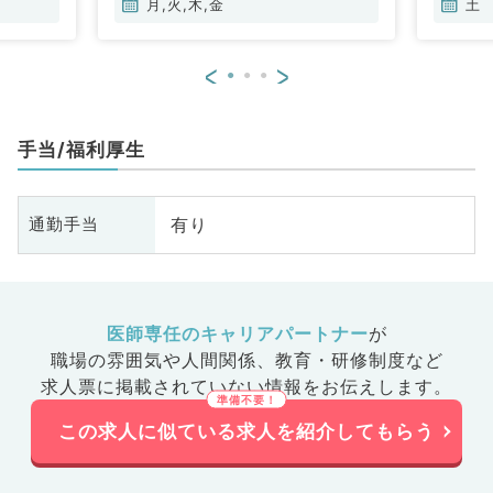
科
月,火,木,金
土
<
>
手当/福利厚生
有り
通勤手当
医師専任のキャリアパートナー
が
職場の雰囲気や人間関係、
教育・研修制度など
求人票に掲載されていない情報をお伝えします。
この求人に似ている求人を紹介してもらう