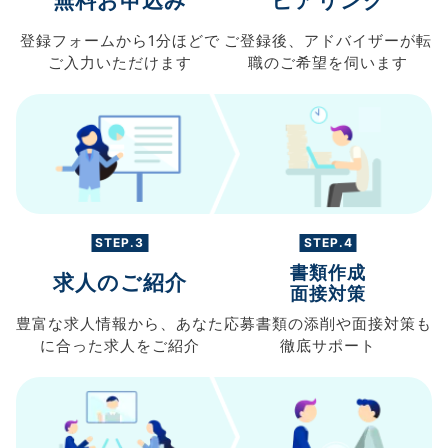
無料お申込み
ヒアリング
登録フォームから
1分ほどで
ご登録後、
アドバイザーが転
ご入力
いただけます
職の
ご希望を伺います
STEP.3
STEP.4
書類作成
求人のご紹介
面接対策
豊富な求人情報から、
あなた
応募書類の
添削や面接対策も
に合った求人を
ご紹介
徹底サポート