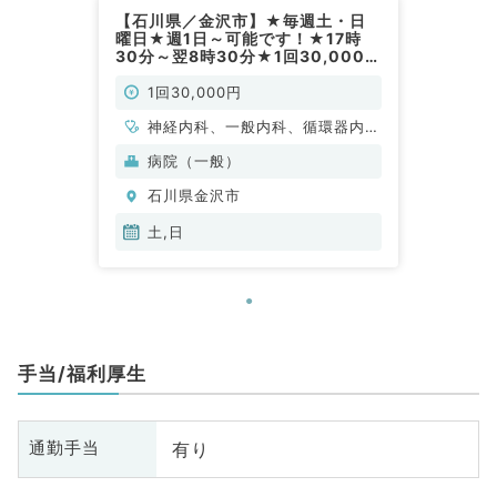
【石川県／金沢市】★毎週土・日
曜日★週1日～可能です！★17時
30分～翌8時30分★1回30,000円
★病院にて当直のお仕事です！
（内科系／非常勤）
1回30,000円
神経内科、一般内科、循環器内
科、呼吸器内科、消化器内科、内
病院（一般）
分泌・代謝内科、腎臓内科、老年
石川県金沢市
内科、血液内科、膠原病科
土,日
手当/福利厚生
有り
通勤手当