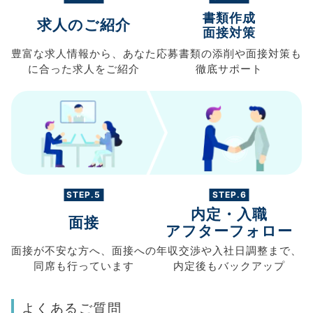
書類作成
求人のご紹介
面接対策
豊富な求人情報から、
あなた
応募書類の
添削や面接対策も
に合った求人を
ご紹介
徹底サポート
STEP.5
STEP.6
内定・入職
面接
アフターフォロー
面接が不安な方へ、
面接への
年収交渉や
入社日調整まで、
同席も
行っています
内定後もバックアップ
よくあるご質問