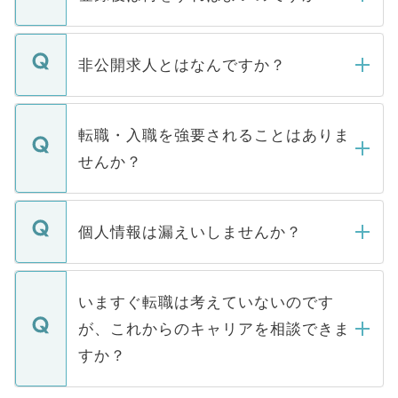
ご登録いただきましたら、弊社担当者がご
登録内容を確認し、その後メールもしくは
非公開求人とはなんですか？
お電話にて次のステップのご案内をいたし
ます。通常、5営業日以内にはご連絡をせて
マイナビDOCTORで取り扱っている求人の
いただきますので、しばらくお待ちくださ
うち約3割は、Webサイトからご覧いただ
転職・入職を強要されることはありま
い。
けない「非公開求人」です。非公開求人は
せんか？
下記の理由によって、一般には公開してい
ません。
転職・入職を強要することは一切ありませ
ん。また、仮に応募先から内定をいただい
個人情報は漏えいしませんか？
■応募殺到を避けるため 人気のある医療機
たとしても、ご本人が納得しない限り、内
関を公にしてしまうと、応募が殺到する場
定を承諾する必要はありません。内定先へ
個人情報が漏えいすることはありませんの
合があります。 選考を効率よく行うため
の辞退の連絡はキャリアパートナーが行い
で、ご安心ください。当サイトからの登録
いますぐ転職は考えていないのです
に、医療機関が求める条件に合った人材の
ますので、ご安心ください。
などで収集したご登録者様の個人情報は、
が、これからのキャリアを相談できま
みを人材紹介会社に依頼するケースが増え
ご本人のキャリアアップおよび転職活動の
ています。
すか？
支援を目的に使用いたします。お預かりし
ているすべての個人データはご本人の許可