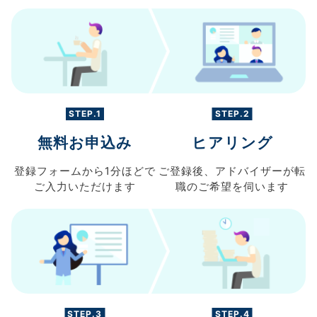
STEP.1
STEP.2
無料お申込み
ヒアリング
登録フォームから
1分ほどで
ご登録後、
アドバイザーが転
ご入力
いただけます
職の
ご希望を伺います
STEP.3
STEP.4