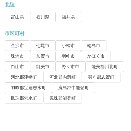
北陸
富山県
石川県
福井県
市区町村
金沢市
七尾市
小松市
輪島市
珠洲市
加賀市
羽咋市
かほく市
白山市
能美市
野々市市
能美郡川北町
河北郡津幡町
河北郡内灘町
羽咋郡志賀町
羽咋郡宝達志水町
鹿島郡中能登町
鳳珠郡穴水町
鳳珠郡能登町