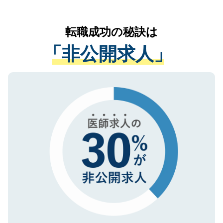
お気軽にご相談ください。先生専任のキャ
なく、医療機関側に開示したり、第三者に
リアパートナーが将来のご希望などをおう
提供することは一切ありません。また弊社
かがいして、現在の医療機関の状況や紹介
転職成功の秘訣は
は、個人情報の取り扱いについての厳密な
経験をまじえながら、適切なアドバイスを
管理基準を満たした事業者のみに付与され
「非公開求人」
させていただきます。すぐにご転職をされ
る、プライバシーマークを取得済みです。
ない方には、長期的なサポートが可能です
ご登録いただいた個人情報は、SSL（デー
ので、まずはご登録ください。
タ暗号化）によって保護されていますの
で、機密保持に関してもご安心ください。