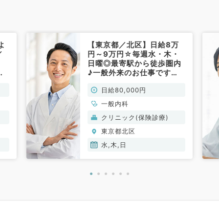
よ
【東京都／北区】日給8万
／
円～9万円☆毎週水・木・
日曜◎最寄駅から徒歩圏内
ィ
♪一般外来のお仕事です
／
（一般内科／非常勤）
日給80,000円
常
一般内科
クリニック(保険診療)
東京都北区
水,木,日