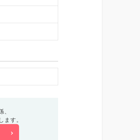
係、
します。