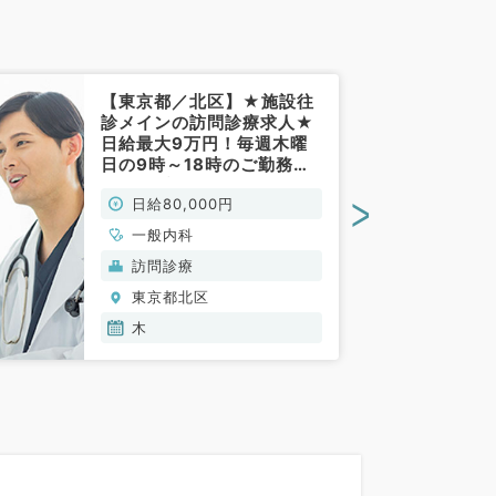
【東京都／北区】★施設往
診メインの訪問診療求人★
日給最大9万円！毎週木曜
日の9時～18時のご勤務！
（内科系／非常勤）
>
日給80,000円
一般内科
訪問診療
東京都北区
木