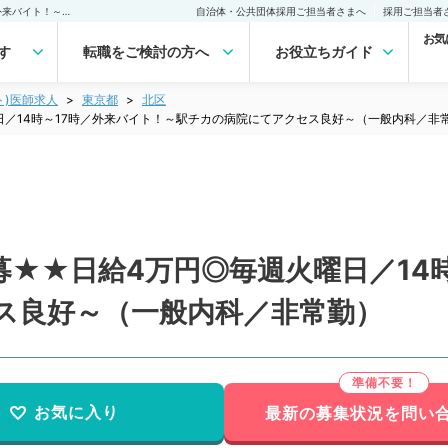
【東京都／北区】★★急募★★日給4万円◎毎週火曜日／14時～17時／外来バイト！～駅チカの病院にてアクセス良好～（一般内科／非常勤）非常勤(アルバイト)の求人｜医師の求人・転職・アルバイトは【マイナビDOCTOR】
自治体・公共団体採用ご担当者さまへ
採用ご担当者
お気
す
転職をご検討の方へ
お役立ちガイド
ト)医師求人
東京都
北区
／14時～17時／外来バイト！～駅チカの病院にてアクセス良好～（一般内科／非
★★日給4万円◎毎週火曜日／14
ス良好～（一般内科／非常勤）
お気に入り
最新の募集状況を問い