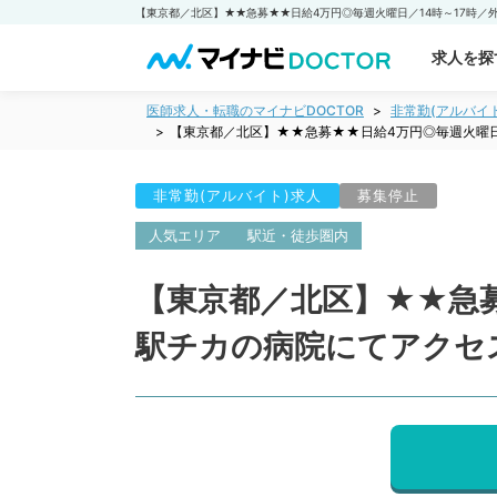
求人を探
医師求人・転職のマイナビDOCTOR
非常勤(アルバイ
【東京都／北区】★★急募★★日給4万円◎毎週火曜日
非常勤(アルバイト)求人
募集停止
人気エリア
駅近・徒歩圏内
【東京都／北区】★★急募
駅チカの病院にてアクセ