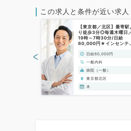
この求人と条件が近い求人
北区】毎週日曜
【東京都／北区】最寄駅
理のみのゆった
り徒歩3分◎毎週木曜日
ト／1回
19時～7時30分/日給
17:30～翌
60,000円★インセンテ
勤務です！（内科
ブあり★／当直のお仕事
<
00円
日給60,000円
）
二次救急病院（内科／非
勤）
一般内科
般）
病院（一般）
区
東京都北区
木