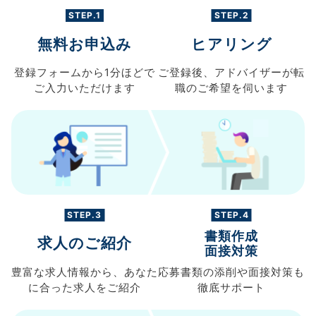
STEP.1
STEP.2
無料お申込み
ヒアリング
登録フォームから
1分ほどで
ご登録後、
アドバイザーが転
ご入力
いただけます
職の
ご希望を伺います
STEP.3
STEP.4
書類作成
求人のご紹介
面接対策
豊富な求人情報から、
あなた
応募書類の
添削や面接対策も
に合った求人を
ご紹介
徹底サポート