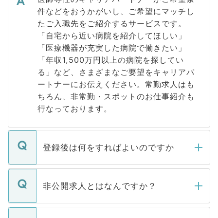
件などをおうかがいし、ご希望にマッチし
たご入職先をご紹介するサービスです。
「自宅から近い病院を紹介してほしい」
「医療機器が充実した病院で働きたい」
「年収1,500万円以上の病院を探してい
る」など、さまざまなご要望をキャリアパ
ートナーにお伝えください。常勤求人はも
ちろん、非常勤・スポットのお仕事紹介も
行なっております。
登録後は何をすればよいのですか
ご登録いただきましたら、弊社担当者がご
登録内容を確認し、その後メールもしくは
非公開求人とはなんですか？
お電話にて次のステップのご案内をいたし
ます。通常、5営業日以内にはご連絡をせて
マイナビDOCTORで取り扱っている求人の