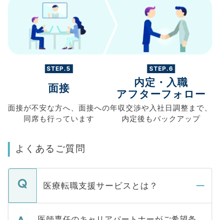
STEP.5
STEP.6
内定・入職
面接
アフターフォロー
面接が不安な方へ、
面接への
年収交渉や
入社日調整まで、
同席も
行っています
内定後もバックアップ
よくあるご質問
医療転職支援サービスとは？
医師専任のキャリアパートナーがご希望条