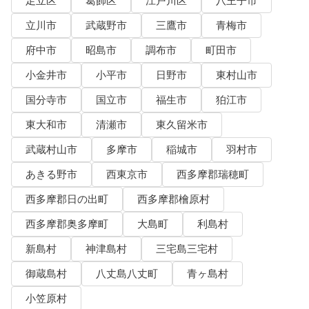
足立区
葛飾区
江戸川区
八王子市
立川市
武蔵野市
三鷹市
青梅市
府中市
昭島市
調布市
町田市
小金井市
小平市
日野市
東村山市
国分寺市
国立市
福生市
狛江市
東大和市
清瀬市
東久留米市
武蔵村山市
多摩市
稲城市
羽村市
あきる野市
西東京市
西多摩郡瑞穂町
西多摩郡日の出町
西多摩郡檜原村
西多摩郡奥多摩町
大島町
利島村
新島村
神津島村
三宅島三宅村
御蔵島村
八丈島八丈町
青ヶ島村
小笠原村