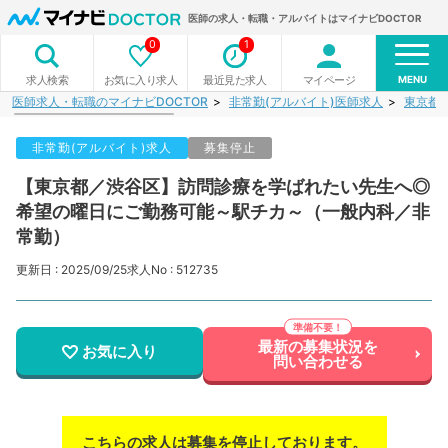
医師の求人・転職・アルバイトはマイナビDOCTOR
0
1
MENU
お気に入り求人
最近見た求人
マイページ
求人検索
医師求人・転職のマイナビDOCTOR
非常勤(アルバイト)医師求人
東京都
非常勤(アルバイト)求人
募集停止
【東京都／渋谷区】訪問診療を学ばれたい先生へ◎
希望の曜日にご勤務可能～駅チカ～（一般内科／非
常勤）
更新日 : 2025/09/25
求人No : 512735
最新の募集状況を
お気に入り
問い合わせる
こちらの求人は募集を停止しております。