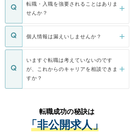
いただきますので、しばらくお待ちくださ
うち約3割は、Webサイトからご覧いただ
転職・入職を強要されることはありま
い。
けない「非公開求人」です。非公開求人は
せんか？
下記の理由によって、一般には公開してい
ません。
転職・入職を強要することは一切ありませ
ん。また、仮に応募先から内定をいただい
個人情報は漏えいしませんか？
■応募殺到を避けるため 人気のある医療機
たとしても、ご本人が納得しない限り、内
関を公にしてしまうと、応募が殺到する場
定を承諾する必要はありません。内定先へ
個人情報が漏えいすることはありませんの
合があります。 選考を効率よく行うため
の辞退の連絡はキャリアパートナーが行い
で、ご安心ください。当サイトからの登録
いますぐ転職は考えていないのです
に、医療機関が求める条件に合った人材の
ますので、ご安心ください。
などで収集したご登録者様の個人情報は、
が、これからのキャリアを相談できま
みを人材紹介会社に依頼するケースが増え
ご本人のキャリアアップおよび転職活動の
ています。
すか？
支援を目的に使用いたします。お預かりし
ているすべての個人データはご本人の許可
お気軽にご相談ください。先生専任のキャ
なく、医療機関側に開示したり、第三者に
リアパートナーが将来のご希望などをおう
提供することは一切ありません。また弊社
かがいして、現在の医療機関の状況や紹介
転職成功の秘訣は
は、個人情報の取り扱いについての厳密な
経験をまじえながら、適切なアドバイスを
管理基準を満たした事業者のみに付与され
「非公開求人」
させていただきます。すぐにご転職をされ
る、プライバシーマークを取得済みです。
ない方には、長期的なサポートが可能です
ご登録いただいた個人情報は、SSL（デー