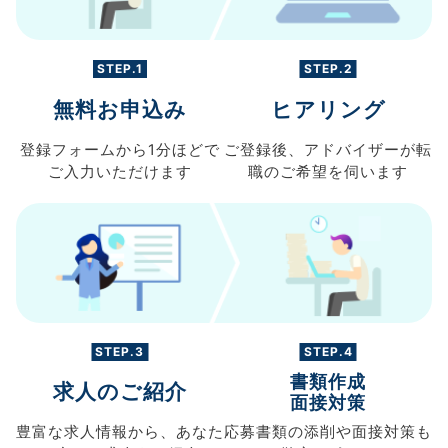
STEP.1
STEP.2
無料お申込み
ヒアリング
登録フォームから
1分ほどで
ご登録後、
アドバイザーが転
ご入力
いただけます
職の
ご希望を伺います
STEP.3
STEP.4
書類作成
求人のご紹介
面接対策
豊富な求人情報から、
あなた
応募書類の
添削や面接対策も