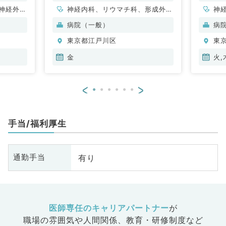
経内科
神経外
神経内科、リウマチ科、形成外
神
管外科、
科、脳神経外科、呼吸器外科、心
一
病院（一般）
病
呼吸器内
臓血管外科、泌尿器科、麻酔科、
東京都江戸川区
東
・代謝内
ペインクリニック、緩和ケア科、
、血液内
一般内科、循環器内科、呼吸器内
金
火,
科、消化
科、消化器内科、内分泌・代謝内
科、腎臓内科、老年内科、血液内
<
>
科、外科系全般、一般外科、消化
器外科、乳腺外科、総合診療科、
基礎医学系、科目不問
手当/福利厚生
有り
通勤手当
医師専任のキャリアパートナー
が
職場の雰囲気や人間関係、
教育・研修制度など