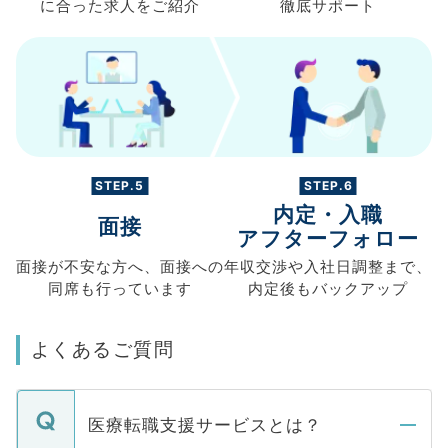
に合った求人を
ご紹介
徹底サポート
STEP.5
STEP.6
内定・入職
面接
アフターフォロー
面接が不安な方へ、
面接への
年収交渉や
入社日調整まで、
同席も
行っています
内定後もバックアップ
よくあるご質問
医療転職支援サービスとは？