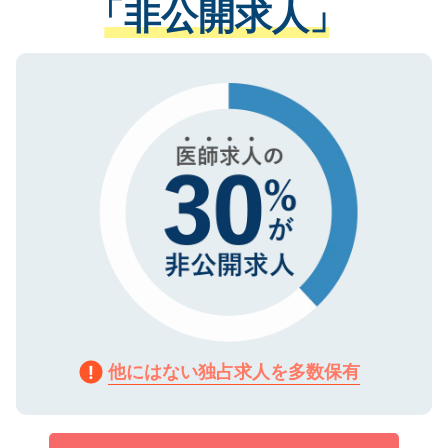
「非公開求人」
させていただきます。すぐにご転職をされ
る、プライバシーマークを取得済みです。
ない方には、長期的なサポートが可能です
ご登録いただいた個人情報は、SSL（デー
ので、まずはご登録ください。
タ暗号化）によって保護されていますの
で、機密保持に関してもご安心ください。
他にはない独占求人を多数保有