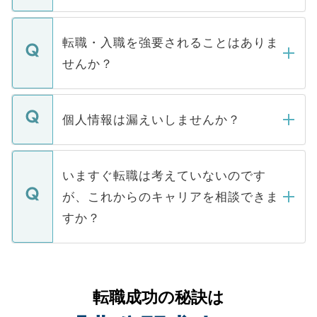
お電話にて次のステップのご案内をいたし
ます。通常、5営業日以内にはご連絡をせて
マイナビDOCTORで取り扱っている求人の
いただきますので、しばらくお待ちくださ
うち約3割は、Webサイトからご覧いただ
転職・入職を強要されることはありま
い。
けない「非公開求人」です。非公開求人は
せんか？
下記の理由によって、一般には公開してい
ません。
転職・入職を強要することは一切ありませ
ん。また、仮に応募先から内定をいただい
個人情報は漏えいしませんか？
■応募殺到を避けるため 人気のある医療機
たとしても、ご本人が納得しない限り、内
関を公にしてしまうと、応募が殺到する場
定を承諾する必要はありません。内定先へ
個人情報が漏えいすることはありませんの
合があります。 選考を効率よく行うため
の辞退の連絡はキャリアパートナーが行い
で、ご安心ください。当サイトからの登録
いますぐ転職は考えていないのです
に、医療機関が求める条件に合った人材の
ますので、ご安心ください。
などで収集したご登録者様の個人情報は、
が、これからのキャリアを相談できま
みを人材紹介会社に依頼するケースが増え
ご本人のキャリアアップおよび転職活動の
ています。
すか？
支援を目的に使用いたします。お預かりし
ているすべての個人データはご本人の許可
お気軽にご相談ください。先生専任のキャ
なく、医療機関側に開示したり、第三者に
リアパートナーが将来のご希望などをおう
提供することは一切ありません。また弊社
かがいして、現在の医療機関の状況や紹介
転職成功の秘訣は
は、個人情報の取り扱いについての厳密な
経験をまじえながら、適切なアドバイスを
管理基準を満たした事業者のみに付与され