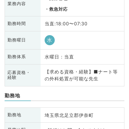
業務内容
救急対応
当直:18:00〜07:30
勤務時間
水
勤務曜日
水曜日 : 当直
勤務体系
【求める資格・経験】■ナート等
応募資格・
経験
の外科処置が可能な先生
勤務地
埼玉県北足立郡伊奈町
勤務地