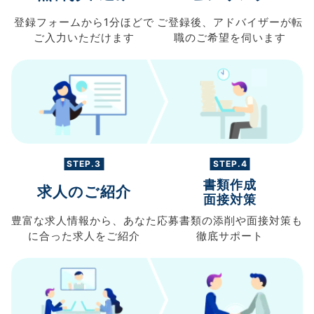
登録フォームから
1分ほどで
ご登録後、
アドバイザーが転
ご入力
いただけます
職の
ご希望を伺います
STEP.3
STEP.4
書類作成
求人のご紹介
面接対策
豊富な求人情報から、
あなた
応募書類の
添削や面接対策も
に合った求人を
ご紹介
徹底サポート