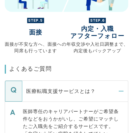
STEP.5
STEP.6
内定・入職
面接
アフターフォロー
面接が不安な方へ、
面接への
年収交渉や
入社日調整まで、
同席も
行っています
内定後もバックアップ
よくあるご質問
医療転職支援サービスとは？
医師専任のキャリアパートナーがご希望条
件などをおうかがいし、ご希望にマッチし
たご入職先をご紹介するサービスです。