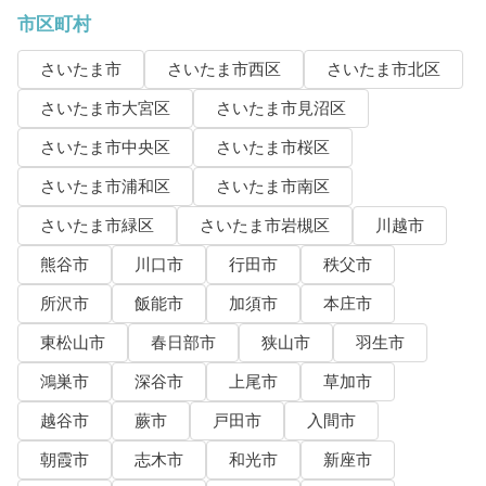
市区町村
さいたま市
さいたま市西区
さいたま市北区
さいたま市大宮区
さいたま市見沼区
さいたま市中央区
さいたま市桜区
さいたま市浦和区
さいたま市南区
さいたま市緑区
さいたま市岩槻区
川越市
熊谷市
川口市
行田市
秩父市
所沢市
飯能市
加須市
本庄市
東松山市
春日部市
狭山市
羽生市
鴻巣市
深谷市
上尾市
草加市
越谷市
蕨市
戸田市
入間市
朝霞市
志木市
和光市
新座市