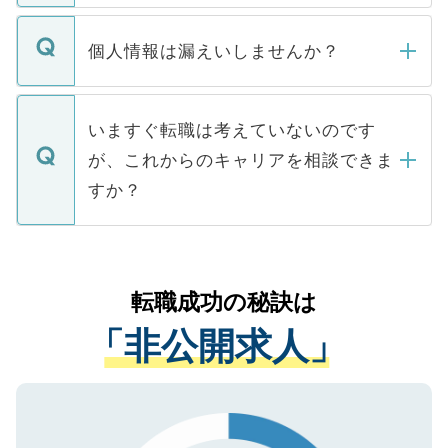
ません。
転職・入職を強要することは一切ありませ
ん。また、仮に応募先から内定をいただい
個人情報は漏えいしませんか？
■応募殺到を避けるため 人気のある医療機
たとしても、ご本人が納得しない限り、内
関を公にしてしまうと、応募が殺到する場
定を承諾する必要はありません。内定先へ
個人情報が漏えいすることはありませんの
合があります。 選考を効率よく行うため
の辞退の連絡はキャリアパートナーが行い
で、ご安心ください。当サイトからの登録
いますぐ転職は考えていないのです
に、医療機関が求める条件に合った人材の
ますので、ご安心ください。
などで収集したご登録者様の個人情報は、
が、これからのキャリアを相談できま
みを人材紹介会社に依頼するケースが増え
ご本人のキャリアアップおよび転職活動の
ています。
すか？
支援を目的に使用いたします。お預かりし
ているすべての個人データはご本人の許可
お気軽にご相談ください。先生専任のキャ
なく、医療機関側に開示したり、第三者に
リアパートナーが将来のご希望などをおう
提供することは一切ありません。また弊社
かがいして、現在の医療機関の状況や紹介
転職成功の秘訣は
は、個人情報の取り扱いについての厳密な
経験をまじえながら、適切なアドバイスを
管理基準を満たした事業者のみに付与され
「非公開求人」
させていただきます。すぐにご転職をされ
る、プライバシーマークを取得済みです。
ない方には、長期的なサポートが可能です
ご登録いただいた個人情報は、SSL（デー
ので、まずはご登録ください。
タ暗号化）によって保護されていますの
で、機密保持に関してもご安心ください。