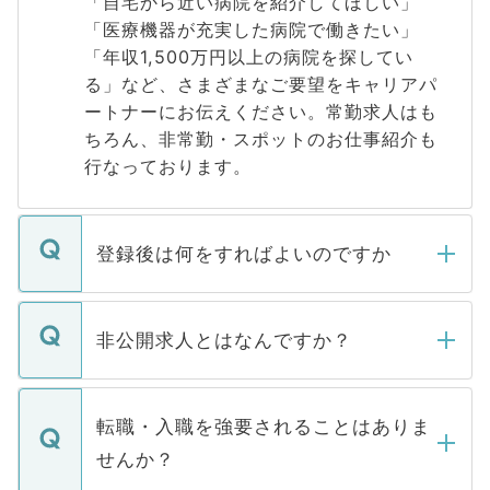
「自宅から近い病院を紹介してほしい」
「医療機器が充実した病院で働きたい」
「年収1,500万円以上の病院を探してい
る」など、さまざまなご要望をキャリアパ
ートナーにお伝えください。常勤求人はも
ちろん、非常勤・スポットのお仕事紹介も
行なっております。
登録後は何をすればよいのですか
ご登録いただきましたら、弊社担当者がご
登録内容を確認し、その後メールもしくは
非公開求人とはなんですか？
お電話にて次のステップのご案内をいたし
ます。通常、5営業日以内にはご連絡をせて
マイナビDOCTORで取り扱っている求人の
いただきますので、しばらくお待ちくださ
うち約3割は、Webサイトからご覧いただ
転職・入職を強要されることはありま
い。
けない「非公開求人」です。非公開求人は
せんか？
下記の理由によって、一般には公開してい