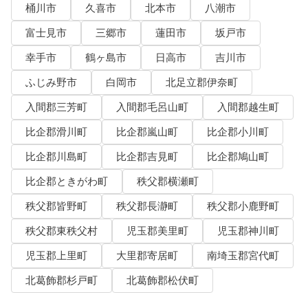
桶川市
久喜市
北本市
八潮市
富士見市
三郷市
蓮田市
坂戸市
幸手市
鶴ヶ島市
日高市
吉川市
ふじみ野市
白岡市
北足立郡伊奈町
入間郡三芳町
入間郡毛呂山町
入間郡越生町
比企郡滑川町
比企郡嵐山町
比企郡小川町
比企郡川島町
比企郡吉見町
比企郡鳩山町
比企郡ときがわ町
秩父郡横瀬町
秩父郡皆野町
秩父郡長瀞町
秩父郡小鹿野町
秩父郡東秩父村
児玉郡美里町
児玉郡神川町
児玉郡上里町
大里郡寄居町
南埼玉郡宮代町
北葛飾郡杉戸町
北葛飾郡松伏町