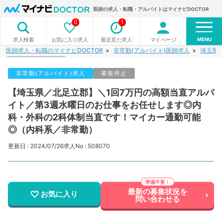
医師の求人・転職・アルバイトはマイナビDOCTOR
0
1
MENU
お気に入り求人
最近見た求人
マイページ
求人検索
医師求人・転職のマイナビDOCTOR
非常勤(アルバイト)医師求人
埼玉県
非常勤(アルバイト)求人
募集停止
【埼玉県／北足立郡】＼1回7万円の高額当直アルバ
イト／第3週水曜日のお仕事をお任せします◎内
科・外科の2科体制当直です！マイカー通勤可能
◎（内科系／非常勤）
更新日 : 2024/07/26
求人No : 508070
最新の募集状況を
お気に入り
問い合わせる