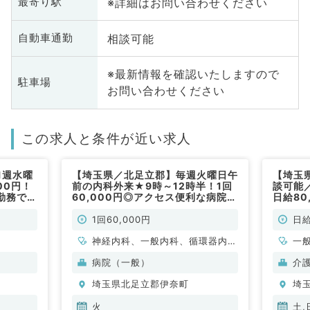
※詳細はお問い合わせください
最寄り駅
相談可能
自動車通勤
※最新情報を確認いたしますので
駐車場
お問い合わせください
この求人と条件が近い求人
1週水曜
【埼玉県／北足立郡】毎週火曜日午
【埼玉
00円！
前の内科外来★9時～12時半！1回
談可能
勤務です
60,000円◎アクセス便利な病院で
日給80
す！（内科系／非常勤）
科／非
1回60,000円
日給
神経内科、一般内科、循環器内
一
科、呼吸器内科、消化器内科、内
病院（一般）
介
分泌・代謝内科、腎臓内科、老年
埼玉県北足立郡伊奈町
埼
内科、血液内科
火
土,