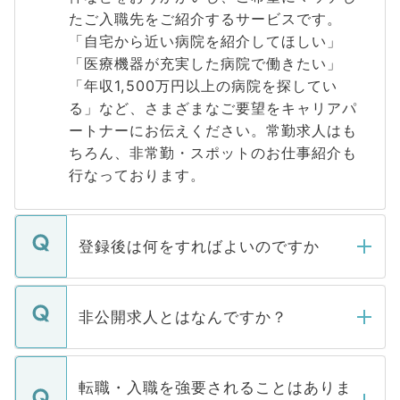
たご入職先をご紹介するサービスです。
「自宅から近い病院を紹介してほしい」
「医療機器が充実した病院で働きたい」
「年収1,500万円以上の病院を探してい
る」など、さまざまなご要望をキャリアパ
ートナーにお伝えください。常勤求人はも
ちろん、非常勤・スポットのお仕事紹介も
行なっております。
登録後は何をすればよいのですか
ご登録いただきましたら、弊社担当者がご
登録内容を確認し、その後メールもしくは
非公開求人とはなんですか？
お電話にて次のステップのご案内をいたし
ます。通常、5営業日以内にはご連絡をせて
マイナビDOCTORで取り扱っている求人の
いただきますので、しばらくお待ちくださ
うち約3割は、Webサイトからご覧いただ
転職・入職を強要されることはありま