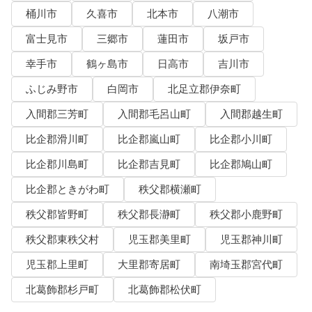
桶川市
久喜市
北本市
八潮市
富士見市
三郷市
蓮田市
坂戸市
幸手市
鶴ヶ島市
日高市
吉川市
ふじみ野市
白岡市
北足立郡伊奈町
入間郡三芳町
入間郡毛呂山町
入間郡越生町
比企郡滑川町
比企郡嵐山町
比企郡小川町
比企郡川島町
比企郡吉見町
比企郡鳩山町
比企郡ときがわ町
秩父郡横瀬町
秩父郡皆野町
秩父郡長瀞町
秩父郡小鹿野町
秩父郡東秩父村
児玉郡美里町
児玉郡神川町
児玉郡上里町
大里郡寄居町
南埼玉郡宮代町
北葛飾郡杉戸町
北葛飾郡松伏町