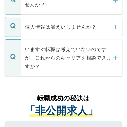
い。
けない「非公開求人」です。非公開求人は
せんか？
下記の理由によって、一般には公開してい
ません。
転職・入職を強要することは一切ありませ
ん。また、仮に応募先から内定をいただい
個人情報は漏えいしませんか？
■応募殺到を避けるため 人気のある医療機
たとしても、ご本人が納得しない限り、内
関を公にしてしまうと、応募が殺到する場
定を承諾する必要はありません。内定先へ
個人情報が漏えいすることはありませんの
合があります。 選考を効率よく行うため
の辞退の連絡はキャリアパートナーが行い
で、ご安心ください。当サイトからの登録
いますぐ転職は考えていないのです
に、医療機関が求める条件に合った人材の
ますので、ご安心ください。
などで収集したご登録者様の個人情報は、
が、これからのキャリアを相談できま
みを人材紹介会社に依頼するケースが増え
ご本人のキャリアアップおよび転職活動の
ています。
すか？
支援を目的に使用いたします。お預かりし
ているすべての個人データはご本人の許可
お気軽にご相談ください。先生専任のキャ
なく、医療機関側に開示したり、第三者に
リアパートナーが将来のご希望などをおう
提供することは一切ありません。また弊社
かがいして、現在の医療機関の状況や紹介
転職成功の秘訣は
は、個人情報の取り扱いについての厳密な
経験をまじえながら、適切なアドバイスを
管理基準を満たした事業者のみに付与され
「非公開求人」
させていただきます。すぐにご転職をされ
る、プライバシーマークを取得済みです。
ない方には、長期的なサポートが可能です
ご登録いただいた個人情報は、SSL（デー
ので、まずはご登録ください。
タ暗号化）によって保護されていますの