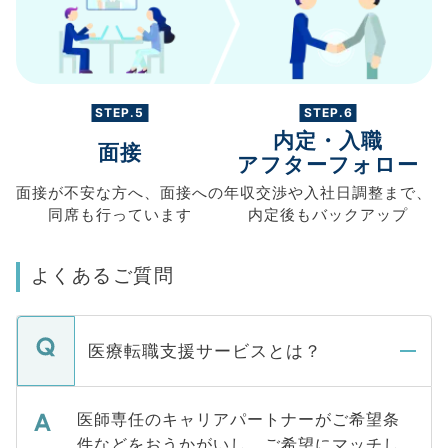
STEP.5
STEP.6
内定・入職
面接
アフターフォロー
面接が不安な方へ、
面接への
年収交渉や
入社日調整まで、
同席も
行っています
内定後もバックアップ
よくあるご質問
医療転職支援サービスとは？
医師専任のキャリアパートナーがご希望条
件などをおうかがいし、ご希望にマッチし