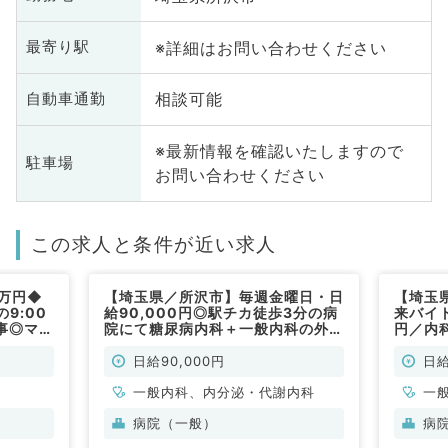
※詳細はお問い合わせください
最寄り駅
相談可能
自動車通勤
※最新情報を確認いたしますので
駐車場
お問い合わせください
この求人と条件が近い求人
2万円◆
【埼玉県／所沢市】毎週金曜日・日
【埼玉
9:00
給90,000円◎駅チカ徒歩3分の病
来バイト
仕事◎マイ
院にて糖尿病内科＋一般内科の外来
円／内
（内科
をお任せします！（糖尿病内科／非
の募集
常勤）
日給90,000円
日給
一般内科、内分泌・代謝内科
一
病院（一般）
病