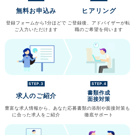
無料お申込み
ヒアリング
登録フォームから
1分ほどで
ご登録後、
アドバイザーが転
ご入力
いただけます
職の
ご希望を伺います
STEP.3
STEP.4
書類作成
求人のご紹介
面接対策
豊富な求人情報から、
あなた
応募書類の
添削や面接対策も
に合った求人を
ご紹介
徹底サポート