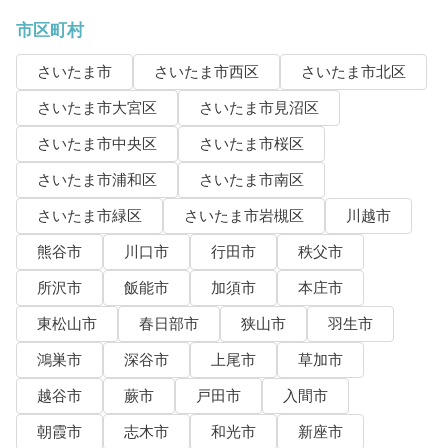
市区町村
さいたま市
さいたま市西区
さいたま市北区
さいたま市大宮区
さいたま市見沼区
さいたま市中央区
さいたま市桜区
さいたま市浦和区
さいたま市南区
さいたま市緑区
さいたま市岩槻区
川越市
熊谷市
川口市
行田市
秩父市
所沢市
飯能市
加須市
本庄市
東松山市
春日部市
狭山市
羽生市
鴻巣市
深谷市
上尾市
草加市
越谷市
蕨市
戸田市
入間市
朝霞市
志木市
和光市
新座市