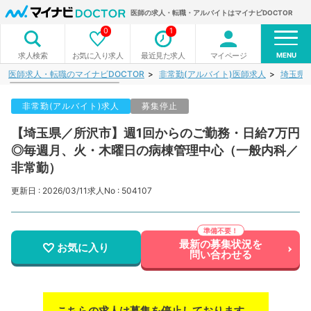
医師の求人・転職・アルバイトはマイナビDOCTOR
0
1
MENU
お気に入り求人
最近見た求人
マイページ
求人検索
医師求人・転職のマイナビDOCTOR
非常勤(アルバイト)医師求人
埼玉県
非常勤(アルバイト)求人
募集停止
【埼玉県／所沢市】週1回からのご勤務・日給7万円
◎毎週月、火・木曜日の病棟管理中心（一般内科／
非常勤）
更新日 : 2026/03/11
求人No : 504107
最新の募集状況を
お気に入り
問い合わせる
こちらの求人は募集を停止しております。