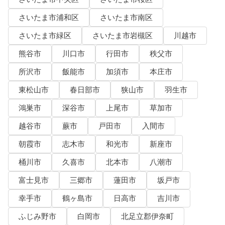
さいたま市浦和区
さいたま市南区
さいたま市緑区
さいたま市岩槻区
川越市
熊谷市
川口市
行田市
秩父市
所沢市
飯能市
加須市
本庄市
東松山市
春日部市
狭山市
羽生市
鴻巣市
深谷市
上尾市
草加市
越谷市
蕨市
戸田市
入間市
朝霞市
志木市
和光市
新座市
桶川市
久喜市
北本市
八潮市
富士見市
三郷市
蓮田市
坂戸市
幸手市
鶴ヶ島市
日高市
吉川市
ふじみ野市
白岡市
北足立郡伊奈町