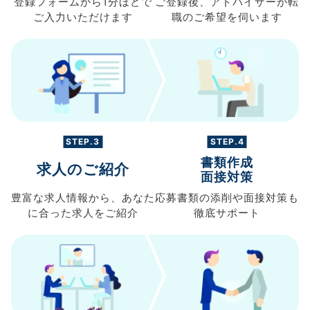
登録フォームから
1分ほどで
ご登録後、
アドバイザーが転
ご入力
いただけます
職の
ご希望を伺います
STEP.3
STEP.4
書類作成
求人のご紹介
面接対策
豊富な求人情報から、
あなた
応募書類の
添削や面接対策も
に合った求人を
ご紹介
徹底サポート