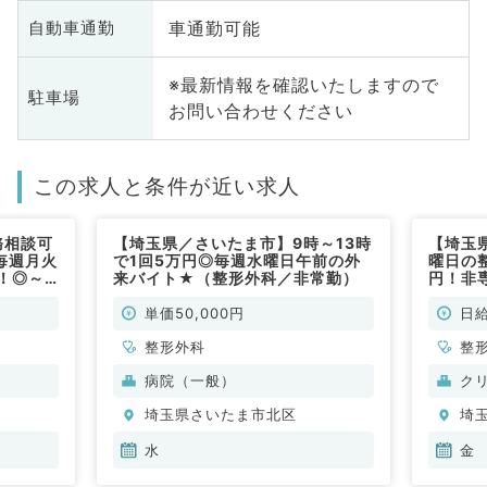
車通勤可能
自動車通勤
※最新情報を確認いたしますので
駐車場
お問い合わせください
この求人と条件が近い求人
務相談可
【埼玉県／さいたま市】9時～13時
【埼玉
毎週月火
で1回5万円◎毎週水曜日午前の外
曜日の
！◎～
来バイト★（整形外科／非常勤）
円！非
各種保険
科／非
単価50,000円
日給
整形外科
整
病院（一般）
ク
埼玉県さいたま市北区
埼
水
金