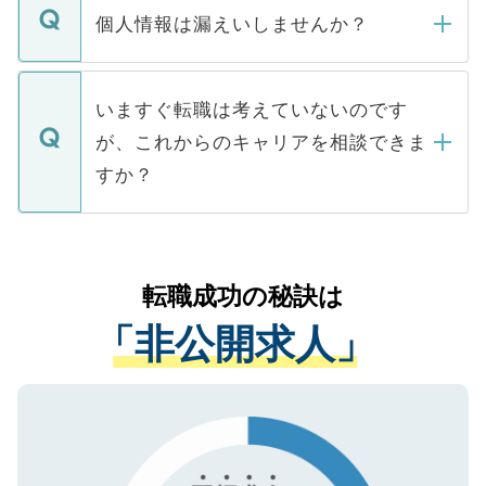
ん。また、仮に応募先から内定をいただい
個人情報は漏えいしませんか？
■応募殺到を避けるため 人気のある医療機
たとしても、ご本人が納得しない限り、内
関を公にしてしまうと、応募が殺到する場
定を承諾する必要はありません。内定先へ
個人情報が漏えいすることはありませんの
合があります。 選考を効率よく行うため
の辞退の連絡はキャリアパートナーが行い
で、ご安心ください。当サイトからの登録
いますぐ転職は考えていないのです
に、医療機関が求める条件に合った人材の
ますので、ご安心ください。
などで収集したご登録者様の個人情報は、
が、これからのキャリアを相談できま
みを人材紹介会社に依頼するケースが増え
ご本人のキャリアアップおよび転職活動の
ています。
すか？
支援を目的に使用いたします。お預かりし
ているすべての個人データはご本人の許可
お気軽にご相談ください。先生専任のキャ
なく、医療機関側に開示したり、第三者に
リアパートナーが将来のご希望などをおう
提供することは一切ありません。また弊社
かがいして、現在の医療機関の状況や紹介
転職成功の秘訣は
は、個人情報の取り扱いについての厳密な
経験をまじえながら、適切なアドバイスを
管理基準を満たした事業者のみに付与され
「非公開求人」
させていただきます。すぐにご転職をされ
る、プライバシーマークを取得済みです。
ない方には、長期的なサポートが可能です
ご登録いただいた個人情報は、SSL（デー
ので、まずはご登録ください。
タ暗号化）によって保護されていますの
で、機密保持に関してもご安心ください。