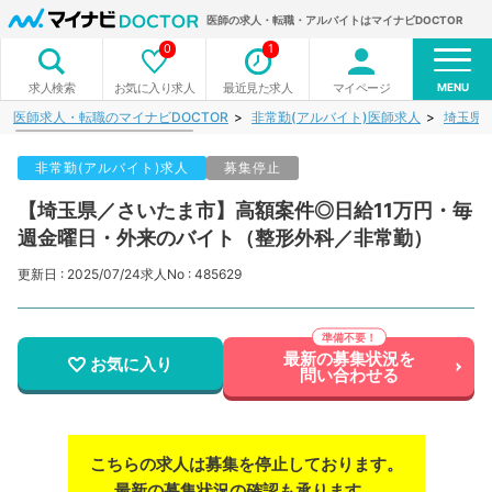
医師の求人・転職・アルバイトはマイナビDOCTOR
0
1
MENU
お気に入り求人
最近見た求人
マイページ
求人検索
医師求人・転職のマイナビDOCTOR
非常勤(アルバイト)医師求人
埼玉県
非常勤(アルバイト)求人
募集停止
【埼玉県／さいたま市】高額案件◎日給11万円・毎
週金曜日・外来のバイト（整形外科／非常勤）
更新日 : 2025/07/24
求人No : 485629
最新の募集状況を
お気に入り
問い合わせる
こちらの求人は募集を停止しております。
最新の募集状況の確認も承ります。