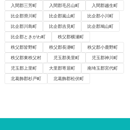
入間郡三芳町
入間郡毛呂山町
入間郡越生町
比企郡滑川町
比企郡嵐山町
比企郡小川町
比企郡川島町
比企郡吉見町
比企郡鳩山町
比企郡ときがわ町
秩父郡横瀬町
秩父郡皆野町
秩父郡長瀞町
秩父郡小鹿野町
秩父郡東秩父村
児玉郡美里町
児玉郡神川町
児玉郡上里町
大里郡寄居町
南埼玉郡宮代町
北葛飾郡杉戸町
北葛飾郡松伏町