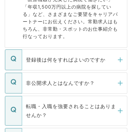
「年収1,500万円以上の病院を探してい
る」など、さまざまなご要望をキャリアパ
ートナーにお伝えください。常勤求人はも
ちろん、非常勤・スポットのお仕事紹介も
行なっております。
登録後は何をすればよいのですか
ご登録いただきましたら、弊社担当者がご
登録内容を確認し、その後メールもしくは
非公開求人とはなんですか？
お電話にて次のステップのご案内をいたし
ます。通常、5営業日以内にはご連絡をせて
マイナビDOCTORで取り扱っている求人の
いただきますので、しばらくお待ちくださ
うち約3割は、Webサイトからご覧いただ
転職・入職を強要されることはありま
い。
けない「非公開求人」です。非公開求人は
せんか？
下記の理由によって、一般には公開してい
ません。
転職・入職を強要することは一切ありませ