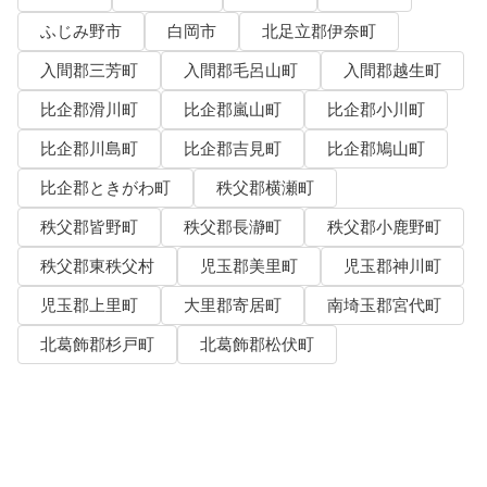
ふじみ野市
白岡市
北足立郡伊奈町
入間郡三芳町
入間郡毛呂山町
入間郡越生町
比企郡滑川町
比企郡嵐山町
比企郡小川町
比企郡川島町
比企郡吉見町
比企郡鳩山町
比企郡ときがわ町
秩父郡横瀬町
秩父郡皆野町
秩父郡長瀞町
秩父郡小鹿野町
秩父郡東秩父村
児玉郡美里町
児玉郡神川町
児玉郡上里町
大里郡寄居町
南埼玉郡宮代町
北葛飾郡杉戸町
北葛飾郡松伏町