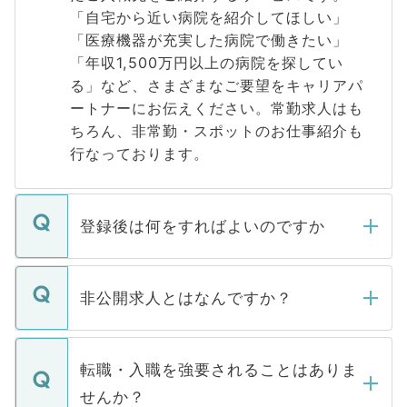
「自宅から近い病院を紹介してほしい」
「医療機器が充実した病院で働きたい」
「年収1,500万円以上の病院を探してい
る」など、さまざまなご要望をキャリアパ
ートナーにお伝えください。常勤求人はも
ちろん、非常勤・スポットのお仕事紹介も
行なっております。
登録後は何をすればよいのですか
ご登録いただきましたら、弊社担当者がご
登録内容を確認し、その後メールもしくは
非公開求人とはなんですか？
お電話にて次のステップのご案内をいたし
ます。通常、5営業日以内にはご連絡をせて
マイナビDOCTORで取り扱っている求人の
いただきますので、しばらくお待ちくださ
うち約3割は、Webサイトからご覧いただ
転職・入職を強要されることはありま
い。
けない「非公開求人」です。非公開求人は
せんか？