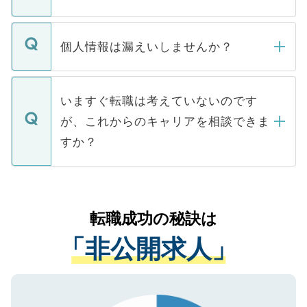
下記の理由によって、一般には公開してい
ません。
転職・入職を強要することは一切ありませ
ん。また、仮に応募先から内定をいただい
個人情報は漏えいしませんか？
■応募殺到を避けるため 人気のある医療機
たとしても、ご本人が納得しない限り、内
関を公にしてしまうと、応募が殺到する場
定を承諾する必要はありません。内定先へ
個人情報が漏えいすることはありませんの
合があります。 選考を効率よく行うため
の辞退の連絡はキャリアパートナーが行い
で、ご安心ください。当サイトからの登録
いますぐ転職は考えていないのです
に、医療機関が求める条件に合った人材の
ますので、ご安心ください。
などで収集したご登録者様の個人情報は、
が、これからのキャリアを相談できま
みを人材紹介会社に依頼するケースが増え
ご本人のキャリアアップおよび転職活動の
ています。
すか？
支援を目的に使用いたします。お預かりし
ているすべての個人データはご本人の許可
お気軽にご相談ください。先生専任のキャ
なく、医療機関側に開示したり、第三者に
リアパートナーが将来のご希望などをおう
提供することは一切ありません。また弊社
かがいして、現在の医療機関の状況や紹介
転職成功の秘訣は
は、個人情報の取り扱いについての厳密な
経験をまじえながら、適切なアドバイスを
管理基準を満たした事業者のみに付与され
「非公開求人」
させていただきます。すぐにご転職をされ
る、プライバシーマークを取得済みです。
ない方には、長期的なサポートが可能です
ご登録いただいた個人情報は、SSL（デー
ので、まずはご登録ください。
タ暗号化）によって保護されていますの
で、機密保持に関してもご安心ください。