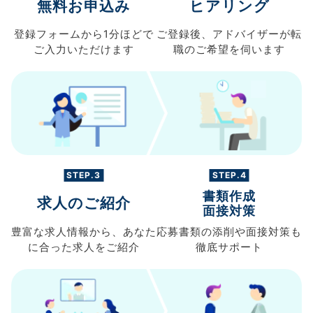
無料お申込み
ヒアリング
登録フォームから
1分ほどで
ご登録後、
アドバイザーが転
ご入力
いただけます
職の
ご希望を伺います
STEP.3
STEP.4
書類作成
求人のご紹介
面接対策
豊富な求人情報から、
あなた
応募書類の
添削や面接対策も
に合った求人を
ご紹介
徹底サポート