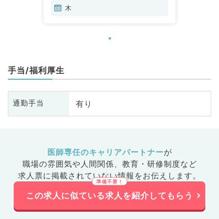
泌・代謝内科、腎臓内科、老年内
木
科、外科系全般、一般外科、消化
器外科、乳腺外科、膠原病科、ス
ポーツ整形外科、大腸・肛門外科
手当/福利厚生
有り
通勤手当
医師専任のキャリアパートナー
が
職場の雰囲気や人間関係、
教育・研修制度など
求人票に掲載されていない情報をお伝えします。
この求人に似ている求人を紹介してもらう