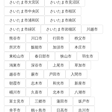
さいたま市大宮区
さいたま市見沼区
さいたま市中央区
さいたま市桜区
さいたま市浦和区
さいたま市南区
さいたま市緑区
さいたま市岩槻区
川越市
熊谷市
川口市
行田市
秩父市
所沢市
飯能市
加須市
本庄市
東松山市
春日部市
狭山市
羽生市
鴻巣市
深谷市
上尾市
草加市
越谷市
蕨市
戸田市
入間市
朝霞市
志木市
和光市
新座市
桶川市
久喜市
北本市
八潮市
富士見市
三郷市
蓮田市
坂戸市
幸手市
鶴ヶ島市
日高市
吉川市