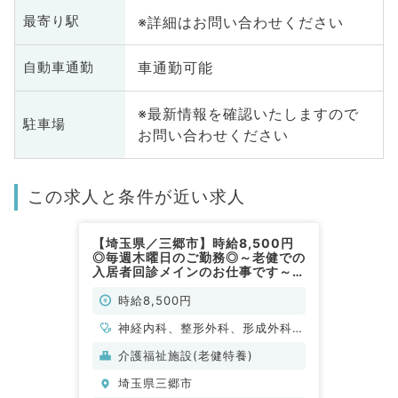
※詳細はお問い合わせください
最寄り駅
車通勤可能
自動車通勤
※最新情報を確認いたしますので
駐車場
お問い合わせください
この求人と条件が近い求人
【埼玉県／三郷市】時給8,500円
◎毎週木曜日のご勤務◎～老健での
入居者回診メインのお仕事です～
（内科系・外科系／非常勤）
時給8,500円
神経内科、整形外科、形成外科、
脳神経外科、呼吸器外科、心臓血
介護福祉施設(老健特養)
管外科、一般内科、循環器内科、
埼玉県三郷市
呼吸器内科、消化器内科、内分