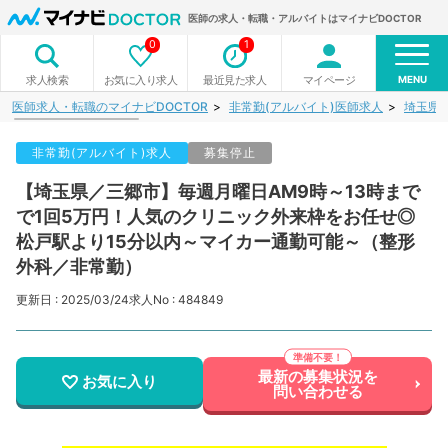
医師の求人・転職・アルバイトはマイナビDOCTOR
0
1
MENU
お気に入り求人
最近見た求人
マイページ
求人検索
医師求人・転職のマイナビDOCTOR
非常勤(アルバイト)医師求人
埼玉県
非常勤(アルバイト)求人
募集停止
【埼玉県／三郷市】毎週月曜日AM9時～13時まで
で1回5万円！人気のクリニック外来枠をお任せ◎
松戸駅より15分以内～マイカー通勤可能～（整形
外科／非常勤）
更新日 : 2025/03/24
求人No : 484849
最新の募集状況を
お気に入り
問い合わせる