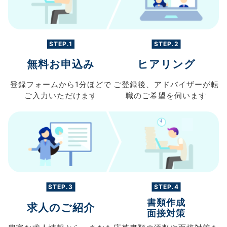
STEP.1
STEP.2
無料お申込み
ヒアリング
登録フォームから
1分ほどで
ご登録後、
アドバイザーが転
ご入力
いただけます
職の
ご希望を伺います
STEP.3
STEP.4
書類作成
求人のご紹介
面接対策