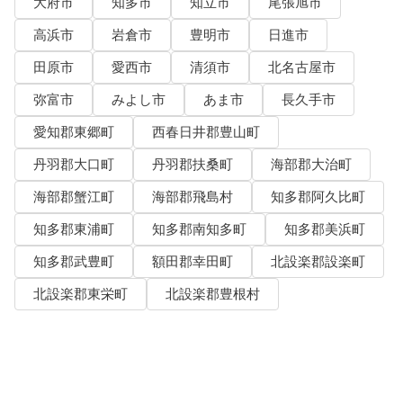
大府市
知多市
知立市
尾張旭市
高浜市
岩倉市
豊明市
日進市
田原市
愛西市
清須市
北名古屋市
弥富市
みよし市
あま市
長久手市
愛知郡東郷町
西春日井郡豊山町
丹羽郡大口町
丹羽郡扶桑町
海部郡大治町
海部郡蟹江町
海部郡飛島村
知多郡阿久比町
知多郡東浦町
知多郡南知多町
知多郡美浜町
知多郡武豊町
額田郡幸田町
北設楽郡設楽町
北設楽郡東栄町
北設楽郡豊根村