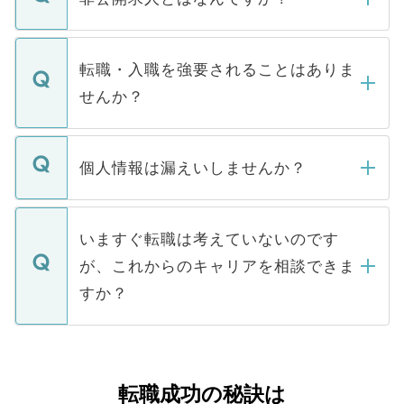
お電話にて次のステップのご案内をいたし
ます。通常、5営業日以内にはご連絡をせて
マイナビDOCTORで取り扱っている求人の
いただきますので、しばらくお待ちくださ
うち約3割は、Webサイトからご覧いただ
転職・入職を強要されることはありま
い。
けない「非公開求人」です。非公開求人は
せんか？
下記の理由によって、一般には公開してい
ません。
転職・入職を強要することは一切ありませ
ん。また、仮に応募先から内定をいただい
個人情報は漏えいしませんか？
■応募殺到を避けるため 人気のある医療機
たとしても、ご本人が納得しない限り、内
関を公にしてしまうと、応募が殺到する場
定を承諾する必要はありません。内定先へ
個人情報が漏えいすることはありませんの
合があります。 選考を効率よく行うため
の辞退の連絡はキャリアパートナーが行い
で、ご安心ください。当サイトからの登録
いますぐ転職は考えていないのです
に、医療機関が求める条件に合った人材の
ますので、ご安心ください。
などで収集したご登録者様の個人情報は、
が、これからのキャリアを相談できま
みを人材紹介会社に依頼するケースが増え
ご本人のキャリアアップおよび転職活動の
ています。
すか？
支援を目的に使用いたします。お預かりし
ているすべての個人データはご本人の許可
お気軽にご相談ください。先生専任のキャ
なく、医療機関側に開示したり、第三者に
リアパートナーが将来のご希望などをおう
提供することは一切ありません。また弊社
かがいして、現在の医療機関の状況や紹介
転職成功の秘訣は
は、個人情報の取り扱いについての厳密な