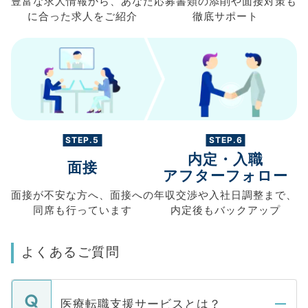
豊富な求人情報から、
あなた
応募書類の
添削や面接対策も
に合った求人を
ご紹介
徹底サポート
STEP.5
STEP.6
内定・入職
面接
アフターフォロー
面接が不安な方へ、
面接への
年収交渉や
入社日調整まで、
同席も
行っています
内定後もバックアップ
よくあるご質問
医療転職支援サービスとは？