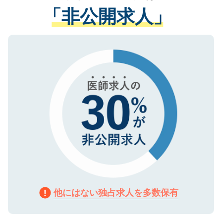
経験をまじえながら、適切なアドバイスを
管理基準を満たした事業者のみに付与され
「非公開求人」
させていただきます。すぐにご転職をされ
る、プライバシーマークを取得済みです。
ない方には、長期的なサポートが可能です
ご登録いただいた個人情報は、SSL（デー
ので、まずはご登録ください。
タ暗号化）によって保護されていますの
で、機密保持に関してもご安心ください。
他にはない独占求人を多数保有