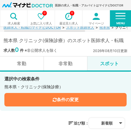
医師の求人・転職・アルバイトはマイナビDOCTOR
0
0
MENU
お気に入り求人
最近見た求人
マイページ
求人検索
医師求人・転職のマイナビDOCTOR
スポット医師求人
熊本県
クリニッ
熊本県 クリニック(保険診療）のスポット医師求人・転職
0
求人数
件
※非公開求人を除く
2026年08月10日更新
常勤
非常勤
スポット
選択中の検索条件
熊本県・クリニック(保険診療）
条件の変更
並び順：
新着順