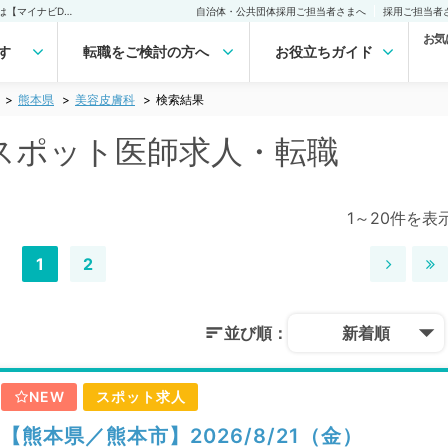
熊本県 美容皮膚科のスポット医師求人｜医師の求人・転職・アルバイトは【マイナビDOCTOR】
自治体・公共団体採用ご担当者さまへ
採用ご担当者
お気
す
転職をご検討の方へ
お役立ちガイド
熊本県
美容皮膚科
検索結果
スポット医師求人・転職
1～20件を表
1
2
並び順：
新着順
NEW
スポット求人
【熊本県／熊本市】2026/8/21（金）