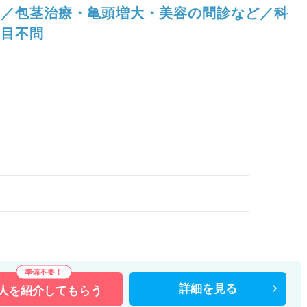
／包茎治療・亀頭増大・美容の問診など／科
目不問
）
詳細を
見る
人を
紹介してもらう