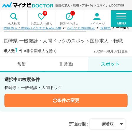
医師の求人・転職・アルバイトはマイナビDOCTOR
0
0
MENU
お気に入り求人
最近見た求人
マイページ
求人検索
医師求人・転職のマイナビDOCTOR
スポット医師求人
長崎県
一般健診
長崎県 一般健診・人間ドックのスポット医師求人・転職
1
求人数
件
※非公開求人を除く
2026年08月07日更新
常勤
非常勤
スポット
選択中の検索条件
長崎県・一般健診・人間ドック
条件の変更
並び順：
新着順