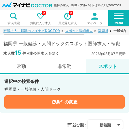
医師の求人・転職・アルバイトはマイナビDOCTOR
0
0
MENU
お気に入り求人
最近見た求人
マイページ
求人検索
医師求人・転職のマイナビDOCTOR
スポット医師求人
福岡県
一般健診
福岡県 一般健診・人間ドックのスポット医師求人・転職
15
求人数
件
※非公開求人を除く
2026年08月07日更新
常勤
非常勤
スポット
選択中の検索条件
福岡県・一般健診・人間ドック
条件の変更
並び順：
新着順