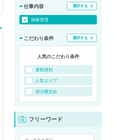
仕事内容
選択する
病棟管理
こだわり条件
選択する
人気のこだわり条件
通勤便利
人気エリア
宿泊費支給
フリーワード