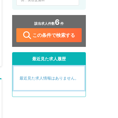
6
該当求人件数
件
この条件で検索する
最近見た求人履歴
最近見た求人情報はありません。