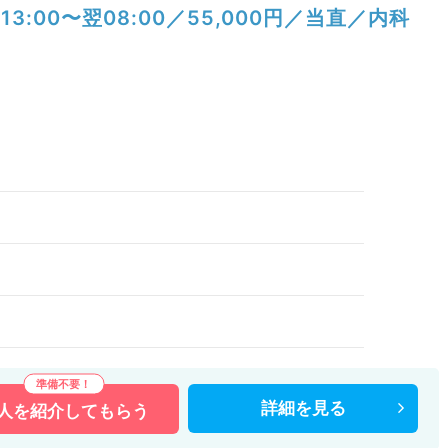
13:00〜翌08:00／55,000円／当直／内科
）
詳細を
見る
人を
紹介してもらう