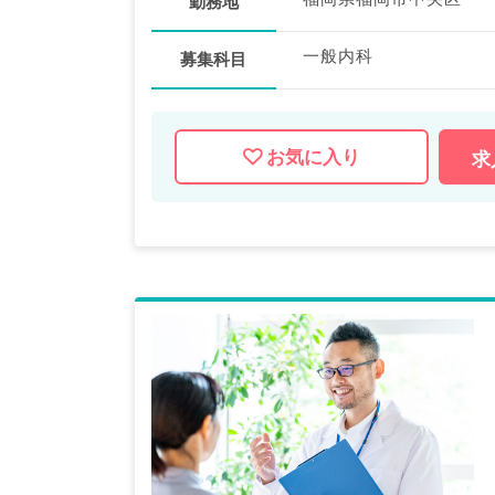
勤務地
一般内科
募集科目
お気に入り
求