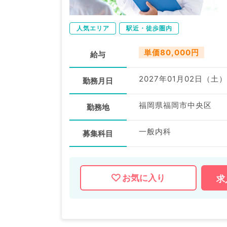
人気エリア
駅近・徒歩圏内
単価80,000円
給与
2027年01月02日（土）
勤務月日
福岡県福岡市中央区
勤務地
一般内科
募集科目
お気に入り
求