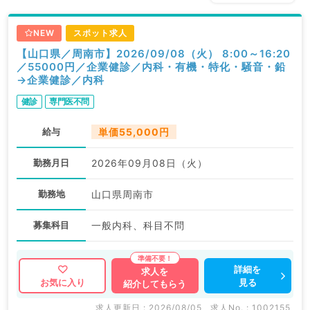
NEW
スポット求人
【山口県／周南市】2026/09/08（火） 8:00～16:20
／55000円／企業健診／内科・有機・特化・騒音・鉛
→企業健診／内科
健診
専門医不問
給与
単価55,000円
勤務月日
2026年09月08日（火）
勤務地
山口県周南市
募集科目
一般内科、科目不問
詳細を
求人を
見る
お気に入り
紹介してもらう
求人更新日 : 2026/08/05
求人No. : 1002155