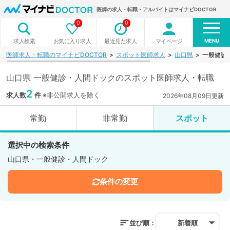
医師の求人・転職・アルバイトはマイナビDOCTOR
0
0
MENU
お気に入り求人
最近見た求人
マイページ
求人検索
医師求人・転職のマイナビDOCTOR
スポット医師求人
山口県
一般健診
山口県 一般健診・人間ドックのスポット医師求人・転職
2
求人数
件
※非公開求人を除く
2026年08月09日更新
常勤
非常勤
スポット
選択中の検索条件
山口県・一般健診・人間ドック
条件の変更
並び順：
新着順