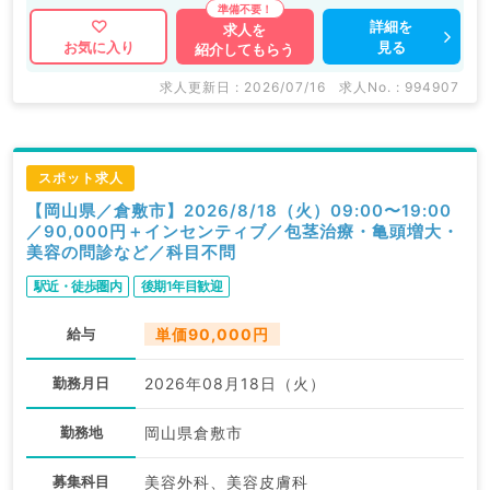
詳細を
求人を
見る
お気に入り
紹介してもらう
求人更新日 : 2026/07/16
求人No. : 994907
スポット求人
【岡山県／倉敷市】2026/8/18（火）09:00〜19:00
／90,000円＋インセンティブ／包茎治療・亀頭増大・
美容の問診など／科目不問
駅近・徒歩圏内
後期1年目歓迎
給与
単価90,000円
勤務月日
2026年08月18日（火）
勤務地
岡山県倉敷市
募集科目
美容外科、美容皮膚科