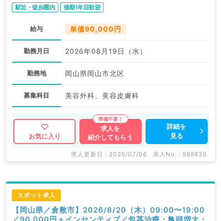
駅近・徒歩圏内
後期1年目歓迎
給与
単価90,000円
勤務月日
2026年08月19日（水）
勤務地
岡山県岡山市北区
募集科目
美容外科、美容皮膚科
詳細を
求人を
見る
お気に入り
紹介してもらう
求人更新日 : 2026/07/06
求人No. : 989830
スポット求人
【岡山県／倉敷市】2026/8/20（木）09:00〜19:00
／90,000円＋インセンティブ／包茎治療・亀頭増大・