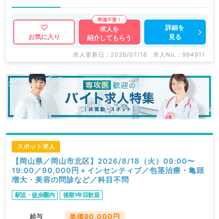
詳細を
求人を
見る
お気に入り
紹介してもらう
求人更新日 : 2026/07/16
求人No. : 994911
スポット求人
【岡山県／岡山市北区】2026/8/18（火）09:00〜
19:00／90,000円＋インセンティブ／包茎治療・亀頭
増大・美容の問診など／科目不問
駅近・徒歩圏内
後期1年目歓迎
給与
単価90,000円