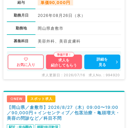
給与
単価90,000円
勤務月日
2026年08月26日（水）
勤務地
岡山県倉敷市
募集科目
美容外科、美容皮膚科
詳細を
求人を
見る
お気に入り
紹介してもらう
求人更新日 : 2026/07/16
求人No. : 994920
NEW
スポット求人
【岡山県／倉敷市】2026/8/27（木）09:00〜19:00
／90,000円＋インセンティブ／包茎治療・亀頭増大・
美容の問診など／科目不問
駅近・徒歩圏内
後期1年目歓迎