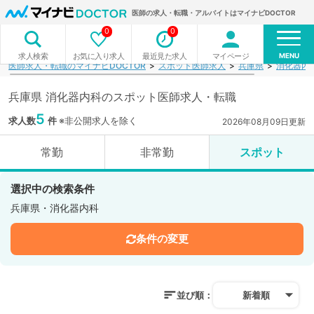
医師の求人・転職・アルバイトはマイナビDOCTOR
0
0
MENU
お気に入り求人
最近見た求人
マイページ
求人検索
医師求人・転職のマイナビDOCTOR
スポット医師求人
兵庫県
消化器内
兵庫県 消化器内科のスポット医師求人・転職
5
求人数
件
※非公開求人を除く
2026年08月09日更新
常勤
非常勤
スポット
選択中の検索条件
兵庫県・消化器内科
条件の変更
並び順：
新着順