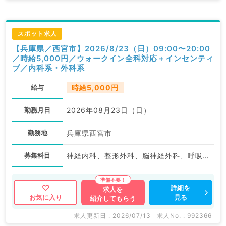
スポット求人
【兵庫県／西宮市】2026/8/23（日）09:00〜20:00
／時給5,000円／ウォークイン全科対応＋インセンティ
ブ／内科系・外科系
給与
時給5,000円
勤務月日
2026年08月23日（日）
勤務地
兵庫県西宮市
募集科目
神経内科、整形外科、脳神経外科、呼吸器外科、心臓血管外科、小児外科、泌尿器科、一般内科、循環器内科、呼吸器内科、消化器内科、内分泌・代謝内科、腎臓内科、外科系全般、一般外科、消化器外科
詳細を
求人を
見る
お気に入り
紹介してもらう
求人更新日 : 2026/07/13
求人No. : 992366