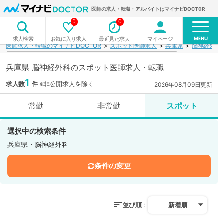
医師の求人・転職・アルバイトはマイナビDOCTOR
0
0
MENU
お気に入り求人
最近見た求人
マイページ
求人検索
医師求人・転職のマイナビDOCTOR
スポット医師求人
兵庫県
脳神経外
兵庫県 脳神経外科のスポット医師求人・転職
1
求人数
件
※非公開求人を除く
2026年08月09日更新
常勤
非常勤
スポット
選択中の検索条件
兵庫県・脳神経外科
条件の変更
並び順：
新着順