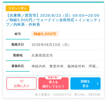
スポット求人
【兵庫県／西宮市】2026/8/23（日）09:00〜20:00
／時給5,000円／ウォークイン全科対応＋インセンティ
ブ／内科系・外科系
給与
時給5,000円
勤務月日
2026年08月23日（日）
勤務地
兵庫県西宮市
募集科目
神経内科、整形外科、脳神経外科、呼吸器外科、心臓血管外科、小児外科、泌尿器科、一般内科、循環器内科、呼吸器内科、消化器内科、内分泌・代謝内科、腎臓内科、外科系全般、一般外科、消化器外科
詳細を
求人を
見る
お気に入り
紹介してもらう
求人更新日 : 2026/07/13
求人No. : 992366