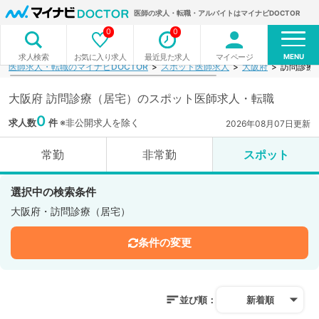
医師の求人・転職・アルバイトはマイナビDOCTOR
0
0
MENU
お気に入り求人
最近見た求人
マイページ
求人検索
医師求人・転職のマイナビDOCTOR
スポット医師求人
大阪府
訪問診療
大阪府 訪問診療（居宅）のスポット医師求人・転職
0
求人数
件
※非公開求人を除く
2026年08月07日更新
常勤
非常勤
スポット
選択中の検索条件
大阪府・訪問診療（居宅）
条件の変更
並び順：
新着順