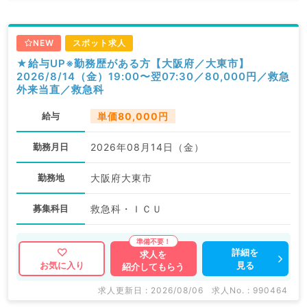
NEW
スポット求人
★給与UP※勤務歴がある方【大阪府／大東市】
2026/8/14（金）19:00〜翌07:30／80,000円／救急
外来当直／救急科
給与
単価80,000円
勤務月日
2026年08月14日（金）
勤務地
大阪府大東市
募集科目
救急科・ＩＣＵ
詳細を
求人を
見る
お気に入り
紹介してもらう
求人更新日 : 2026/08/06
求人No. : 990464