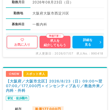
勤務月日
2026年08月23日（日）
勤務地
大阪府大阪市西淀川区
募集科目
一般内科
詳細を
求人を
見る
お気に入り
紹介してもらう
求人更新日 : 2026/07/07
求人No. : 990418
NEW
スポット求人
【大阪府／大阪市北区】2026/8/23（日）09:00〜翌
07:00／177,000円＋インセンティブあり／救急外来／
内科・外科
駅近・徒歩圏内
給与
単価177,000円