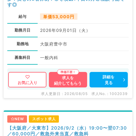
す◎
給与
単価53,000円
勤務月日
2026年09月01日（火）
勤務地
大阪府豊中市
募集科目
一般内科
詳細を
求人を
見る
お気に入り
紹介してもらう
求人更新日 : 2026/08/05
求人No. : 1002039
NEW
スポット求人
【大阪府／大東市】2026/9/2（水）19:00〜翌07:30
／60,000円／救急外来当直／救急科