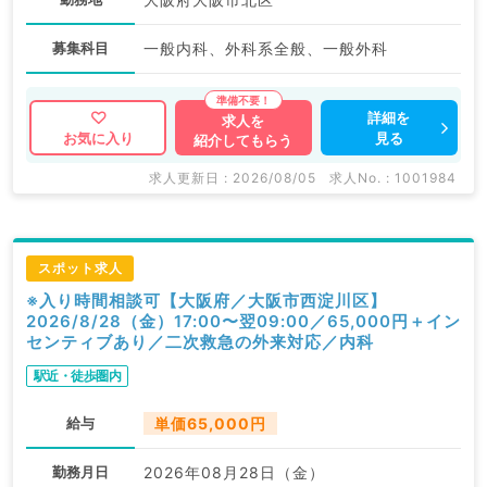
募集科目
一般内科、外科系全般、一般外科
詳細を
求人を
見る
お気に入り
紹介してもらう
求人更新日 : 2026/08/05
求人No. : 1001984
スポット求人
※入り時間相談可【大阪府／大阪市西淀川区】
2026/8/28（金）17:00〜翌09:00／65,000円＋イン
センティブあり／二次救急の外来対応／内科
駅近・徒歩圏内
給与
単価65,000円
勤務月日
2026年08月28日（金）