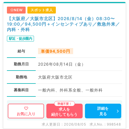
NEW
スポット求人
【大阪府／大阪市北区】2026/8/14（金）08:30〜
19:00／94,500円＋インセンティブあり／救急外来／
内科・外科
駅近・徒歩圏内
給与
単価94,500円
勤務月日
2026年08月14日（金）
勤務地
大阪府大阪市北区
募集科目
一般内科、外科系全般、一般外科
詳細を
求人を
見る
お気に入り
紹介してもらう
求人更新日 : 2026/08/05
求人No. : 998548