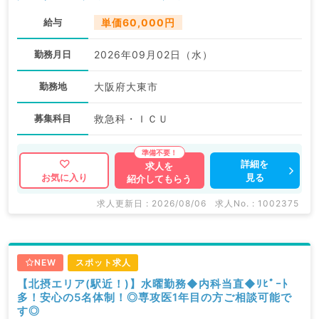
給与
単価60,000円
勤務月日
2026年09月02日（水）
勤務地
大阪府大東市
募集科目
救急科・ＩＣＵ
詳細を
求人を
見る
お気に入り
紹介してもらう
求人更新日 : 2026/08/06
求人No. : 1002375
NEW
スポット求人
【北摂エリア(駅近！)】水曜勤務◆内科当直◆ﾘﾋﾟｰﾄ
多！安心の5名体制！◎専攻医1年目の方ご相談可能で
す◎