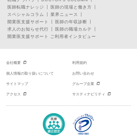
医師転職ナレッジ
医師の現場と働き方
スペシャルコラム
業界ニュース
開業医支援サポート
医師の年収診断
求人のお知らせ代行
医師の職場カルテ
開業医支援サポート ご利用者インタビュー
会社概要
利用規約
個人情報の取り扱いについて
お問い合わせ
サイトマップ
グループ企業
アクセス
サスティナビリティ