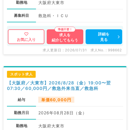
勤務地
大阪府大東市
募集科目
救急科・ＩＣＵ
詳細を
求人を
見る
お気に入り
紹介してもらう
求人更新日 : 2026/07/31
求人No. : 998662
スポット求人
【大阪府／大東市】2026/8/28（金）19:00〜翌
07:30／60,000円／救急外来当直／救急科
給与
単価60,000円
勤務月日
2026年08月28日（金）
勤務地
大阪府大東市