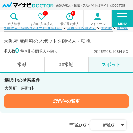
医師の求人・転職・アルバイトはマイナビDOCTOR
0
0
MENU
お気に入り求人
最近見た求人
マイページ
求人検索
医師求人・転職のマイナビDOCTOR
スポット医師求人
大阪府
麻酔科
大阪府 麻酔科のスポット医師求人・転職
0
求人数
件
※非公開求人を除く
2026年08月08日更新
常勤
非常勤
スポット
選択中の検索条件
大阪府・麻酔科
条件の変更
並び順：
新着順