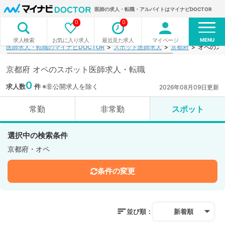
医師の求人・転職・アルバイトはマイナビDOCTOR
0
0
MENU
お気に入り求人
最近見た求人
マイページ
求人検索
医師求人・転職のマイナビDOCTOR
スポット医師求人
京都府
オペのス
京都府 オペのスポット医師求人・転職
0
求人数
件
※非公開求人を除く
2026年08月09日更新
常勤
非常勤
スポット
選択中の検索条件
京都府・オペ
条件の変更
並び順：
新着順