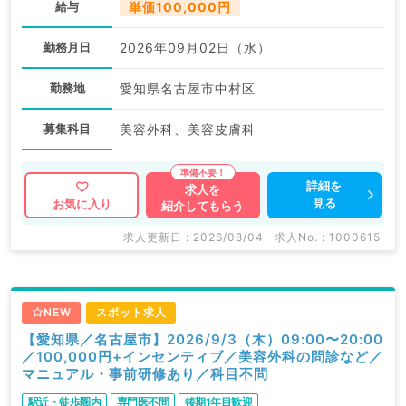
給与
単価100,000円
勤務月日
2026年09月02日（水）
勤務地
愛知県名古屋市中村区
募集科目
美容外科、美容皮膚科
詳細を
求人を
見る
お気に入り
紹介してもらう
求人更新日 : 2026/08/04
求人No. : 1000615
NEW
スポット求人
【愛知県／名古屋市】2026/9/3（木）09:00〜20:00
／100,000円+インセンティブ／美容外科の問診など／
マニュアル・事前研修あり／科目不問
駅近・徒歩圏内
専門医不問
後期1年目歓迎