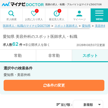
医師の求人・転職・アルバイトはマイナビDOCTOR
0
0
MENU
お気に入り求人
最近見た求人
マイページ
求人検索
医師求人・転職のマイナビDOCTOR
スポット医師求人
愛知県
美容外科
愛知県 美容外科のスポット医師求人・転職
62
求人数
件
※非公開求人を除く
2026年08月07日更新
常勤
非常勤
スポット
選択中の検索条件
愛知県・美容外科
条件の変更
並び順：
新着順