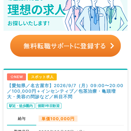
NEW
スポット求人
【愛知県／名古屋市】2026/9/7（月）09:00〜20:00
／100,000円＋インセンティブ／包茎治療・亀頭増
大・美容の問診など／科目不問
駅近・徒歩圏内
後期1年目歓迎
給与
単価100,000円