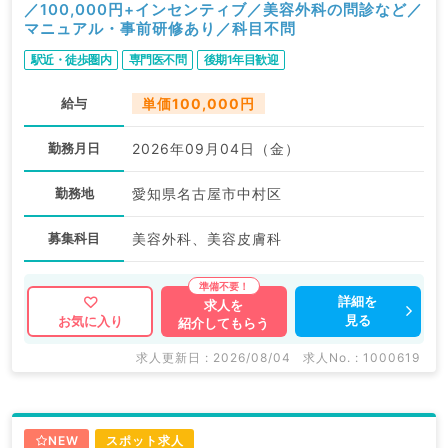
／100,000円+インセンティブ／美容外科の問診など／
マニュアル・事前研修あり／科目不問
駅近・徒歩圏内
専門医不問
後期1年目歓迎
給与
単価100,000円
勤務月日
2026年09月04日（金）
勤務地
愛知県名古屋市中村区
募集科目
美容外科、美容皮膚科
詳細を
求人を
見る
お気に入り
紹介してもらう
求人更新日 : 2026/08/04
求人No. : 1000619
NEW
スポット求人