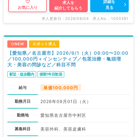
詳細を
求人を
見る
お気に入り
紹介してもらう
求人更新日 : 2026/08/04
求人No. : 1000581
NEW
スポット求人
【愛知県／名古屋市】2026/9/1（火）09:00〜20:00
／100,000円＋インセンティブ／包茎治療・亀頭増
大・美容の問診など／科目不問
駅近・徒歩圏内
後期1年目歓迎
給与
単価100,000円
勤務月日
2026年09月01日（火）
勤務地
愛知県名古屋市中村区
募集科目
美容外科、美容皮膚科