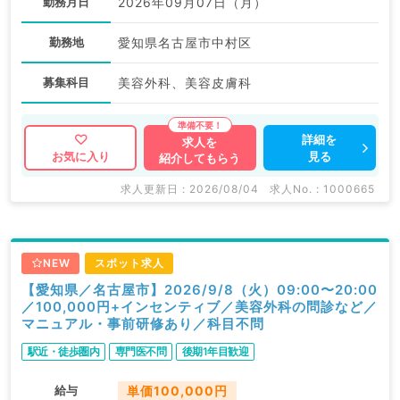
勤務月日
2026年09月07日（月）
勤務地
愛知県名古屋市中村区
募集科目
美容外科、美容皮膚科
詳細を
求人を
見る
お気に入り
紹介してもらう
求人更新日 : 2026/08/04
求人No. : 1000665
NEW
スポット求人
【愛知県／名古屋市】2026/9/8（火）09:00〜20:00
／100,000円+インセンティブ／美容外科の問診など／
マニュアル・事前研修あり／科目不問
駅近・徒歩圏内
専門医不問
後期1年目歓迎
給与
単価100,000円