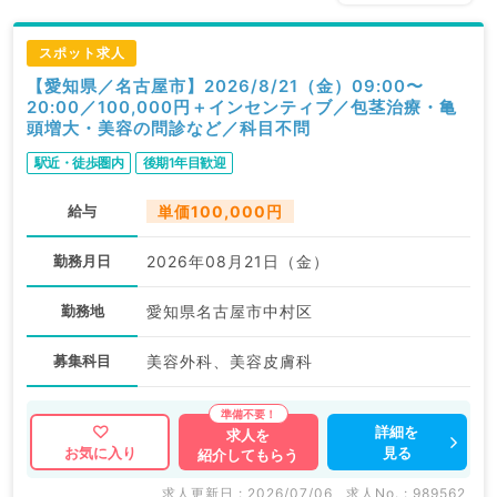
スポット求人
【愛知県／名古屋市】2026/8/21（金）09:00〜
20:00／100,000円＋インセンティブ／包茎治療・亀
頭増大・美容の問診など／科目不問
駅近・徒歩圏内
後期1年目歓迎
給与
単価100,000円
勤務月日
2026年08月21日（金）
勤務地
愛知県名古屋市中村区
募集科目
美容外科、美容皮膚科
詳細を
求人を
見る
お気に入り
紹介してもらう
求人更新日 : 2026/07/06
求人No. : 989562