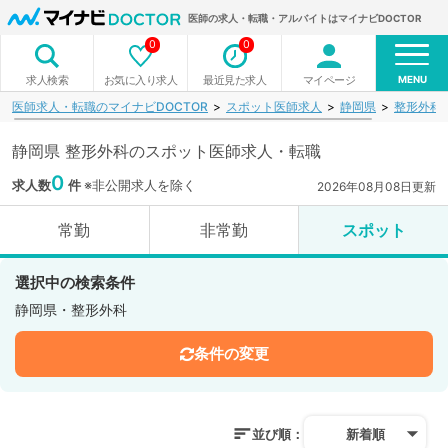
医師の求人・転職・アルバイトはマイナビDOCTOR
0
0
MENU
お気に入り求人
最近見た求人
マイページ
求人検索
医師求人・転職のマイナビDOCTOR
スポット医師求人
静岡県
整形外科
静岡県 整形外科のスポット医師求人・転職
0
求人数
件
※非公開求人を除く
2026年08月08日更新
常勤
非常勤
スポット
選択中の検索条件
静岡県・整形外科
条件の変更
並び順：
新着順