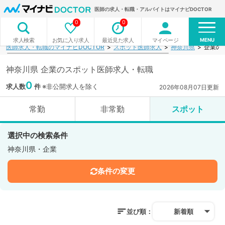
医師の求人・転職・アルバイトはマイナビDOCTOR
0
0
MENU
お気に入り求人
最近見た求人
マイページ
求人検索
医師求人・転職のマイナビDOCTOR
スポット医師求人
神奈川県
企業の
神奈川県 企業のスポット医師求人・転職
0
求人数
件
※非公開求人を除く
2026年08月07日更新
常勤
非常勤
スポット
選択中の検索条件
神奈川県・企業
条件の変更
並び順：
新着順