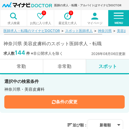
医師の求人・転職・アルバイトはマイナビDOCTOR
0
0
MENU
お気に入り求人
最近見た求人
マイページ
求人検索
医師求人・転職のマイナビDOCTOR
スポット医師求人
神奈川県
美容皮
神奈川県 美容皮膚科のスポット医師求人・転職
144
求人数
件
※非公開求人を除く
2026年08月06日更新
常勤
非常勤
スポット
選択中の検索条件
神奈川県・美容皮膚科
条件の変更
並び順：
新着順