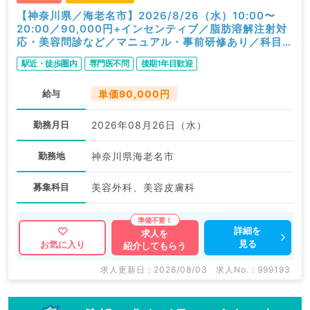
【神奈川県／海老名市】2026/8/26（水）10:00〜
20:00／90,000円+インセンティブ／脂肪溶解注射対
応・美容問診など／マニュアル・事前研修あり／科目不
問
駅近・徒歩圏内
専門医不問
後期1年目歓迎
給与
単価90,000円
勤務月日
2026年08月26日（水）
勤務地
神奈川県海老名市
募集科目
美容外科、美容皮膚科
詳細を
求人を
見る
お気に入り
紹介してもらう
求人更新日 : 2026/08/03
求人No. : 999193