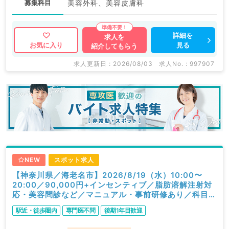
募集科目
美容外科、美容皮膚科
詳細を
求人を
見る
お気に入り
紹介してもらう
求人更新日 : 2026/08/03
求人No. : 997907
NEW
スポット求人
【神奈川県／海老名市】2026/8/19（水）10:00〜
20:00／90,000円+インセンティブ／脂肪溶解注射対
応・美容問診など／マニュアル・事前研修あり／科目不
問
駅近・徒歩圏内
専門医不問
後期1年目歓迎