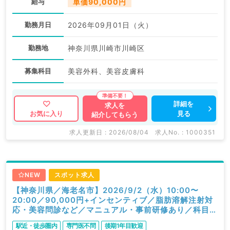
給与
単価90,000円
勤務月日
2026年09月01日（火）
勤務地
神奈川県川崎市川崎区
募集科目
美容外科、美容皮膚科
詳細を
求人を
見る
お気に入り
紹介してもらう
求人更新日 : 2026/08/04
求人No. : 1000351
NEW
スポット求人
【神奈川県／海老名市】2026/9/2（水）10:00〜
20:00／90,000円+インセンティブ／脂肪溶解注射対
応・美容問診など／マニュアル・事前研修あり／科目不
問
駅近・徒歩圏内
専門医不問
後期1年目歓迎