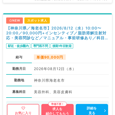
NEW
スポット求人
【神奈川県／海老名市】2026/8/12（水）10:00〜
20:00／90,000円+インセンティブ／脂肪溶解注射対
応・美容問診など／マニュアル・事前研修あり／科目不
問
駅近・徒歩圏内
専門医不問
後期1年目歓迎
給与
単価90,000円
勤務月日
2026年08月12日（水）
勤務地
神奈川県海老名市
募集科目
美容外科、美容皮膚科
詳細を
求人を
見る
お気に入り
紹介してもらう