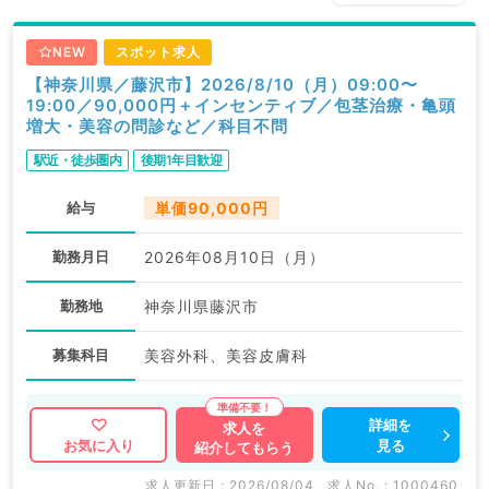
NEW
スポット求人
【神奈川県／藤沢市】2026/8/10（月）09:00〜
19:00／90,000円＋インセンティブ／包茎治療・亀頭
増大・美容の問診など／科目不問
駅近・徒歩圏内
後期1年目歓迎
給与
単価90,000円
勤務月日
2026年08月10日（月）
勤務地
神奈川県藤沢市
募集科目
美容外科、美容皮膚科
詳細を
求人を
見る
お気に入り
紹介してもらう
求人更新日 : 2026/08/04
求人No. : 1000460